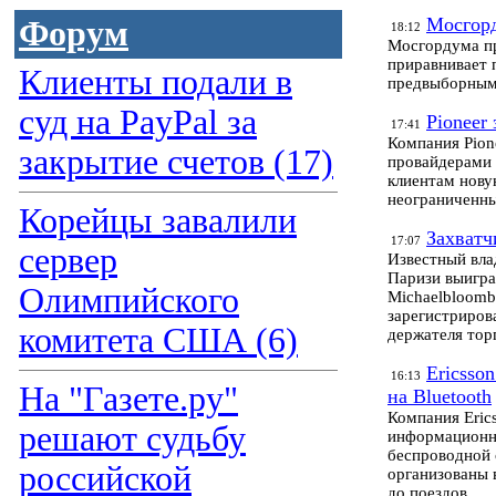
Мосгорд
Форум
18:12
Мосгордума пр
приравнивает 
Клиенты подали в
предвыборным 
суд на PayPal за
Pioneer
17:41
Компания Pion
закрытие счетов (17)
провайдерами 
клиентам нову
неограниченны
Корейцы завалили
Захватч
17:07
сервер
Известный вла
Паризи выигра
Олимпийского
Michaelbloomb
зарегистриров
комитета США (6)
держателя тор
Ericsso
16:13
На "Газете.ру"
на Bluetooth
Компания Eric
решают судьбу
информационны
беспроводной с
российской
организованы 
до поездов.