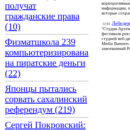
получат
корпоративные
информации, ч
которые сохра
гражданские права
Лебедев
(10)
12:02
"Студия Артем
фестиваля рек
студией веб-д
Физматшкола 239
Media Banners
завоеванный Р
компьютеризирована
на пиратские деньги
(22)
Японцы пытались
сорвать сахалинский
референдум (219)
Сергей Покровский: