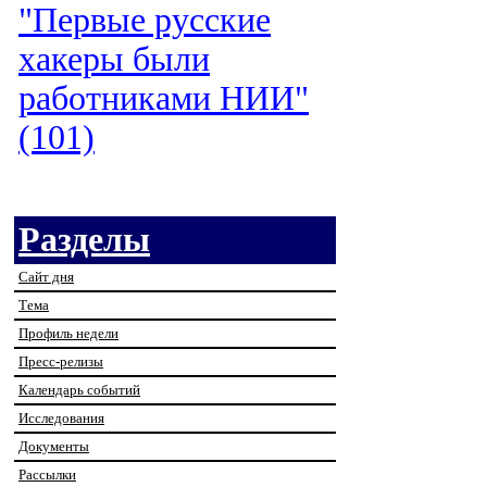
"Первые русские
хакеры были
работниками НИИ"
(101)
Разделы
Сайт дня
Тема
Профиль недели
Пресс-релизы
Календарь событий
Исследования
Документы
Рассылки