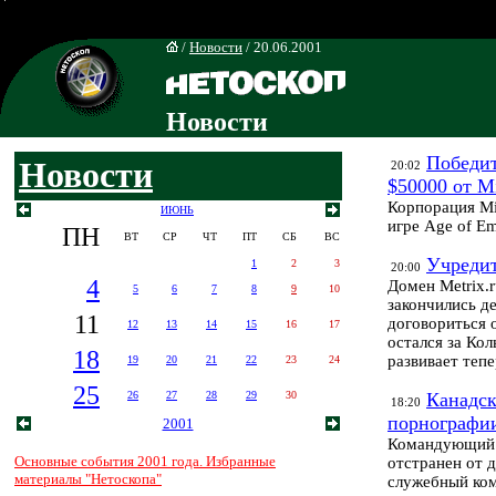
/
Новости
/ 20.06.2001
Новости
Победит
Новости
20:02
$50000 от Mi
Корпорация Mi
ИЮНЬ
игре Age of Em
ПН
ВТ
СР
ЧТ
ПТ
СБ
ВС
Учредит
1
2
3
20:00
4
Домен Metrix.r
5
6
7
8
9
10
закончились д
11
договориться 
12
13
14
15
16
17
остался за Ко
18
развивает тепе
19
20
21
22
23
24
25
26
27
28
29
30
Канадск
18:20
порнографи
2001
Командующий 
Основные события 2001 года. Избранные
отстранен от 
материалы "Нетоскопа"
служебный ком