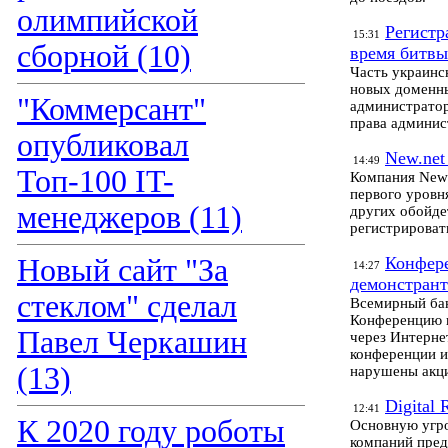
олимпийской
Регистр
15:31
сборной (10)
время битвы
Часть украинс
новых доменны
"Коммерсант"
администратора
права админис
опубликовал
New.net 
14:49
Топ-100 IT-
Компания New.
первого уровня.
менеджеров (11)
других обойде
регистрироват
Новый сайт "За
Конфере
14:27
демонстрант
стеклом" сделал
Всемирный ба
Конференцию п
Павел Черкашин
через Интерне
конференции и
(13)
нарушены акци
Digital
12:41
К 2020 году роботы
Основную угро
компаний пред