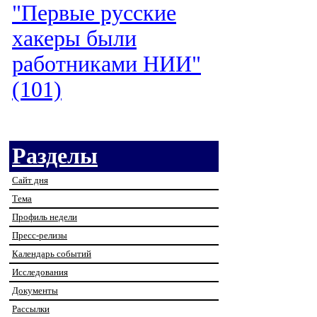
"Первые русские
хакеры были
работниками НИИ"
(101)
Разделы
Сайт дня
Тема
Профиль недели
Пресс-релизы
Календарь событий
Исследования
Документы
Рассылки