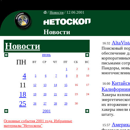
/
Новости
/ 12.06.2001
Новости
AltaVis
Новости
16:32
Поисковый пор
обеспечение д
ИЮНЬ
корпоративных
ПН
ВТ
СР
ЧТ
ПТ
СБ
ВС
письмами сотр
Пандоры, новы
1
2
3
многочисленны
4
5
6
7
8
9
10
Китайск
11
16:00
12
13
14
15
16
17
Калифорни
18
Хакеры взлом
19
20
21
22
23
24
энергетическо
25
26
27
28
29
30
их вторжение 
хакеры имели 
2001
штату.
Основные события 2001 года. Избранные
Америка
материалы "Нетоскопа"
15:57