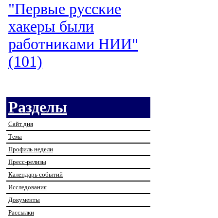
"Первые русские
хакеры были
работниками НИИ"
(101)
Разделы
Сайт дня
Тема
Профиль недели
Пресс-релизы
Календарь событий
Исследования
Документы
Рассылки