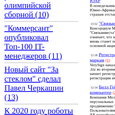
ЮАР
олимпийской
В понедельник
Южно-Африкан
сборной (10)
странам отста
"Связьи
13:52
"Коммерсант"
Консорциум M
"Связьинвеста"
опубликовал
означает, что
вновь станет 
Топ-100 IT-
основной акци
менеджеров (11)
Регистр
12:18
маркам
(1)
VerySign нача
Новый сайт "За
.biz во вторни
начнет регист
стеклом" сделал
регистрации и
Павел Черкашин
Билл Ге
12:14
компьютер
(
(13)
Компания Micr
персональных 
продвижению "
К 2020 году роботы
Пользователям
XP, потребует