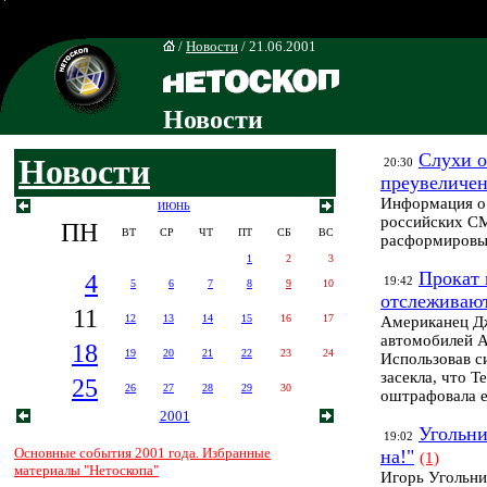
/
Новости
/ 21.06.2001
Новости
Слухи о
Новости
20:30
преувеличе
Информация о 
ИЮНЬ
российских СМ
ПН
ВТ
СР
ЧТ
ПТ
СБ
ВС
расформировыв
1
2
3
Прокат 
4
19:42
5
6
7
8
9
10
отслеживают
11
12
13
14
15
16
17
Американец Дж
автомобилей A
18
19
20
21
22
23
24
Использовав с
засекла, что Т
25
26
27
28
29
30
оштрафовала е
2001
Угольни
19:02
Основные события 2001 года. Избранные
на!"
(1)
материалы "Нетоскопа"
Игорь Угольни