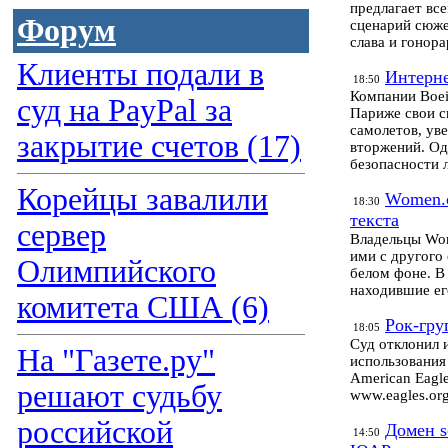
предлагает вс
Форум
сценарий сюжет
слава и гонора
Клиенты подали в
Интерне
18:50
Компании Boei
суд на PayPal за
Париже свои с
самолетов, ув
закрытие счетов (17)
вторжений. Од
безопасности 
Корейцы завалили
Women.c
18:30
текста
сервер
Владельцы Wom
ими с другого
Олимпийского
белом фоне. В 
находившие ег
комитета США (6)
Рок-гру
18:05
Суд отклонил 
На "Газете.ру"
использования
American Eagl
решают судьбу
www.eagles.org
российской
Домен s
14:50