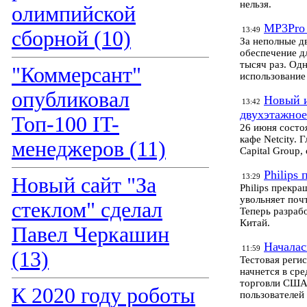
нельзя.
олимпийской
MP3Pro 
13:49
сборной (10)
За неполные д
обеспечение д
тысяч раз. Од
"Коммерсант"
использование
опубликовал
Новый и
13:42
двухэтажное
Топ-100 IT-
26 июня состо
кафе Netcity. 
менеджеров (11)
Capital Group
Philips
13:29
Новый сайт "За
Philips прекр
увольняет поч
стеклом" сделал
Теперь разрабо
Китай.
Павел Черкашин
Началас
11:59
(13)
Тестовая регис
начнется в сре
торговли США 
К 2020 году роботы
пользователей 