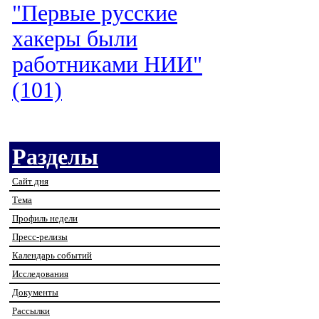
"Первые русские
хакеры были
работниками НИИ"
(101)
Разделы
Сайт дня
Тема
Профиль недели
Пресс-релизы
Календарь событий
Исследования
Документы
Рассылки