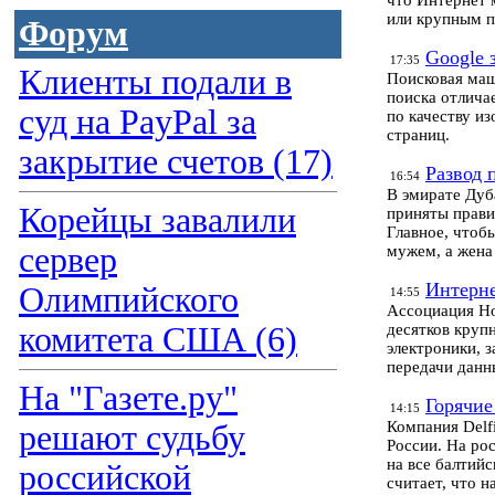
что Интернет 
или крупным п
Форум
Google 
17:35
Клиенты подали в
Поисковая маш
поиска отлича
суд на PayPal за
по качеству и
страниц.
закрытие счетов (17)
Развод 
16:54
В эмирате Дуб
Корейцы завалили
приняты прави
Главное, чтоб
сервер
мужем, а жена
Интерне
Олимпийского
14:55
Ассоциация Ho
комитета США (6)
десятков круп
электроники, 
передачи данн
На "Газете.ру"
Горячие
14:15
Компания Delf
решают судьбу
России. На рос
на все балтийс
российской
считает, что 