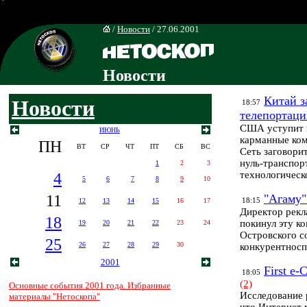
/
Новости
/ 27.06.2001
Новости
Китай з
Новости
18:57
телепортаци
США уступит п
ИЮНЬ
карманные ком
ПН
ВТ
СР
ЧТ
ПТ
СБ
ВС
Сеть заговори
нуль-транспор
1
2
3
4
технологическ
5
6
7
8
9
10
11
"Агаму"
18:15
12
13
14
15
16
17
Директор рекл
18
покинул эту к
19
20
21
22
23
24
Островского с
25
26
27
28
29
30
конкурентнос
2001
First e
18:05
(2)
Основные события 2001 года. Избранные
Исследование 
материалы "Нетоскопа"