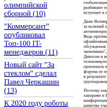
глобализаци
олимпийской
разбивают п
сборной (10)
вступают в 
Даже Всеми
"Коммерсант"
за колючей 
антиимпериа
опубликовал
Ведь против
офлайновыми
Топ-100 IT-
обсуждения 
менеджеров (11)
экономики",
Давосом и 
телекоммун
Новый сайт "За
произошла н
стеклом" сделал
форума не и
в результат
Павел Черкашин
группировок
(13)
Поэтому еще
хакерами и 
конференцию
К 2020 году роботы
качестве у