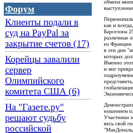
обмена мне
Форум
выступления
Первоначаль
Клиенты подали в
как и всегда
суд на PayPal за
Барселона 2
различные о
закрытие счетов (17)
из Франции 
в эти дни "
которых дол
Корейцы завалили
Именно этот
сервер
и мог превр
подразумева
Олимпийского
представить
глобализаци
комитета США (6)
Экономическ
На "Газете.ру"
Демонстрант
ношением пл
решают судьбу
Участники 
весь свой г
российской
"МакДональ