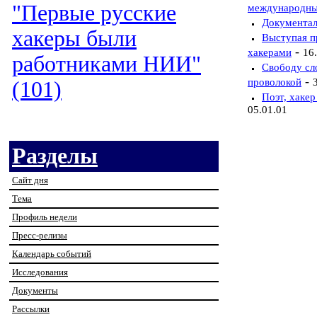
"Первые русские
международных
Документал
хакеры были
Выступая п
-
хакерами
16
работниками НИИ"
Свободу сло
-
проволокой
(101)
Поэт, хакер
05.01.01
Разделы
Сайт дня
Тема
Профиль недели
Пресс-релизы
Календарь событий
Исследования
Документы
Рассылки