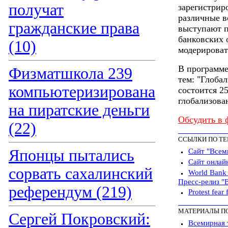
получат
зарегистрир
различные 
гражданские права
выступают п
банковских 
(10)
модерироват
В программе
Физматшкола 239
тем: "Глоба
компьютеризирована
состоится 2
глобализова
на пиратские деньги
Обсудить в 
(22)
ССЫЛКИ ПО Т
Японцы пытались
Сайт "Всем
Сайт онлай
сорвать сахалинский
World Bank 
Пресс-релиз "
референдум (219)
Protest fea
МАТЕРИАЛЫ П
Сергей Покровский:
Всемирная т