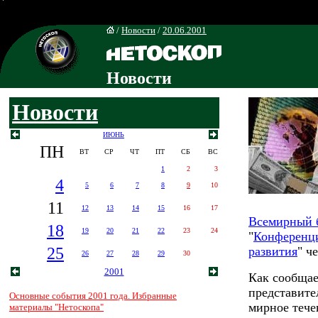
/
Новости
/
20.06.2001
Новости
Новости
ИЮНЬ
ПН
ВТ
СР
ЧТ
ПТ
СБ
ВС
1
2
3
4
5
6
7
8
9
10
11
12
13
14
15
16
17
Всемирный 
18
19
20
21
22
23
24
"
Конференци
25
развития
" ч
26
27
28
29
30
2001
Как сообщае
представите
Основные события 2001 года. Избранные
мирное тече
материалы "Нетоскопа"