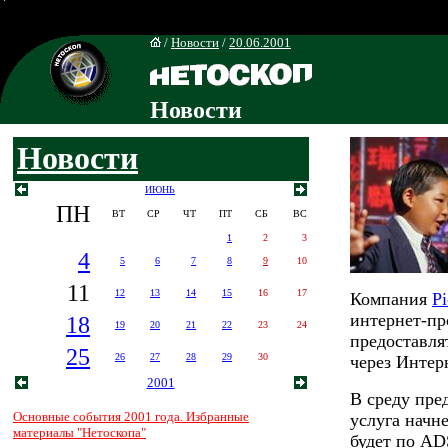
/
Новости
/
20.06.2001
Новости
Новости
ИЮНЬ
ПН
ВТ
СР
ЧТ
ПТ
СБ
ВС
1
2
3
4
5
6
7
8
9
10
11
12
13
14
15
16
17
Компания
Pi
интернет-пр
18
19
20
21
22
23
24
предоставля
25
26
27
28
29
30
через Интер
2001
В среду пре
Основные события 2001 года. Избранные
услуга начне
материалы "Нетоскопа"
будет по AD