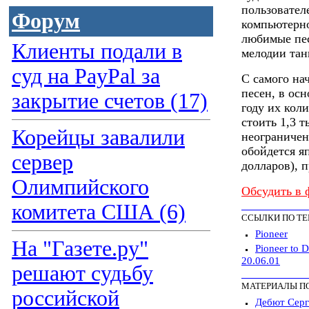
пользовател
Форум
компьютерно
любимые пес
Клиенты подали в
мелодии тан
суд на PayPal за
С самого нач
песен, в ос
закрытие счетов (17)
году их коли
стоить 1,3 т
Корейцы завалили
неограничен
обойдется я
сервер
долларов), 
Олимпийского
Обсудить в 
комитета США (6)
ССЫЛКИ ПО Т
Pioneer
На "Газете.ру"
Pioneer to D
20.06.01
решают судьбу
МАТЕРИАЛЫ П
российской
Дебют Серг