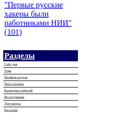
"Первые русские
хакеры были
работниками НИИ"
(101)
Разделы
Сайт дня
Тема
Профиль недели
Пресс-релизы
Календарь событий
Исследования
Документы
Рассылки