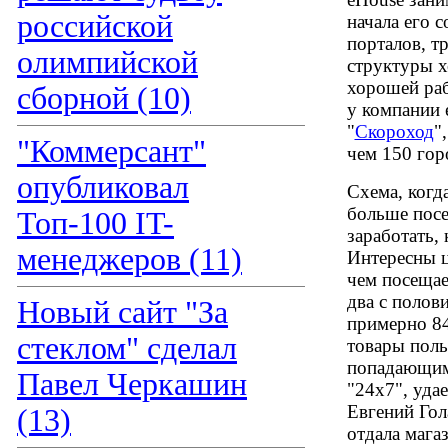
российской
начала его с
порталов, т
олимпийской
структуры х
хорошей ра
сборной (10)
у компании 
"
Скороход
"
"Коммерсант"
чем 150 гор
опубликовал
Схема, когд
больше посе
Топ-100 IT-
заработать, 
менеджеров (11)
Интересны ц
чем посещае
два с полов
Новый сайт "За
примерно 84
стеклом" сделал
товары поль
попадающим
Павел Черкашин
"24x7", удае
Евгений Гол
(13)
отдала мага