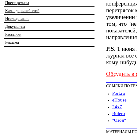
Пресс-релизы
конференция
перетрясок 
Календарь событий
увеличении 
Исследования
том, что "н
Документы
показателей
Рассылки
направления
Реклама
P.S.
1 июня 
журнал все 
кому-нибудь
Обсудить в
ССЫЛКИ ПО ТЕ
Port.ru
eHouse
24x7
Bolero
"Озон"
МАТЕРИАЛЫ ПО