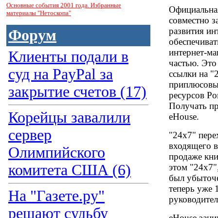
Основные события 2001 года. Избранные
Официальная
материалы "Нетоскопа"
совместно з
развития инт
Форум
обеспечиват
интернет-ма
Клиенты подали в
частью. Это 
суд на PayPal за
ссылки на "2
приплюсовыв
закрытие счетов (17)
ресурсов Por
Получать пр
Корейцы завалили
eHouse.
сервер
"24x7" пере
входящего в
Олимпийского
продаже кни
комитета США (6)
этом "24x7"
был убыточе
теперь уже 
На "Газете.ру"
руководител
решают судьбу
eHouse зани