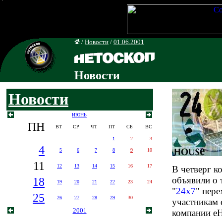
/
Новости
/
01.06.2001
Новости
Новости
ИЮНЬ
ПН
ВТ
СР
ЧТ
ПТ
СБ
ВС
1
2
3
4
5
6
7
8
9
10
11
12
13
14
15
16
17
В четверг 
18
объявили о 
19
20
21
22
23
24
"
24x7
" пере
25
26
27
28
29
30
участникам 
2001
компании eH