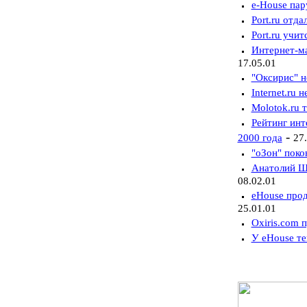
e-House пар
Port.ru отд
Port.ru учи
Интернет-ма
17.05.01
"Оксирис" н
Internet.ru 
Molotok.ru 
Рейтинг инт
-
2000 года
27
"оЗон" поко
Анатолий Шк
08.02.01
eHouse прод
25.01.01
Oxiris.com 
У eHouse те