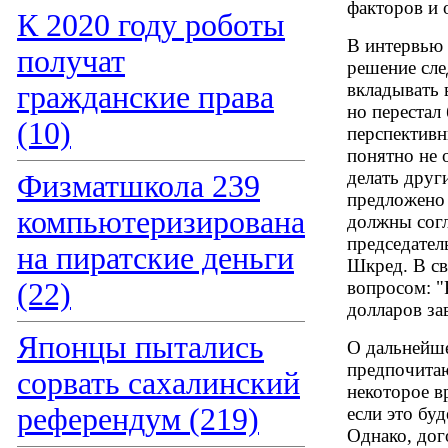
факторов и 
К 2020 году роботы
В интервью 
получат
решение сле
вкладывать 
гражданские права
но перестал
(10)
перспективн
понятно не 
делать друг
Физматшкола 239
предложено 
компьютеризирована
должны согл
председател
на пиратские деньги
Шкред. В св
(22)
вопросом: "
долларов за
Японцы пытались
О дальнейше
предпочитаю
сорвать сахалинский
некоторое вр
референдум (219)
если это бу
Однако, дог