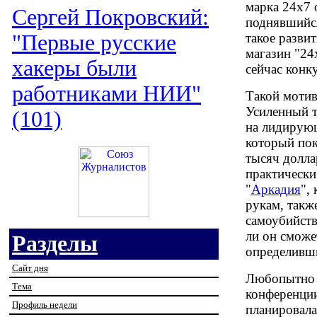
марка 24x7 
Сергей Покровский:
поднявшийся
"Первые русские
такое разви
магазин "24
хакеры были
сейчас конк
работниками НИИ"
Такой мотив
Усиленный т
(101)
на лидирующ
который пок
тысяч долла
практически
"
Аркадия
",
рукам, такж
самоубийств
ли он сможе
Разделы
определивш
Сайт дня
Любопытно о
Тема
конференции
Профиль недели
планировала