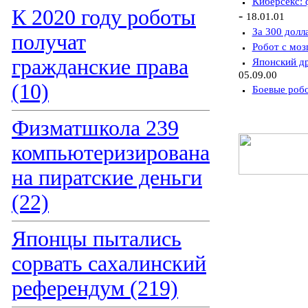
Киберсекс: 
К 2020 году роботы
-
18.01.01
За 300 долл
получат
Робот с моз
гражданские права
Японский др
05.09.00
(10)
Боевые робо
Физматшкола 239
компьютеризирована
на пиратские деньги
(22)
Японцы пытались
сорвать сахалинский
референдум (219)