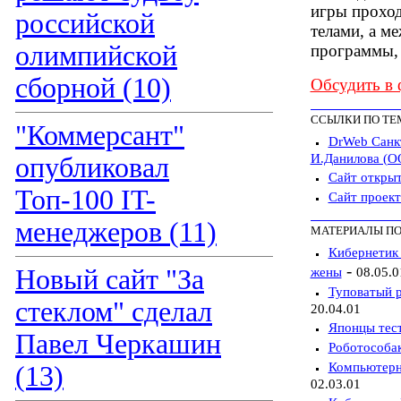
игры проход
российской
телами, а м
олимпийской
программы,
сборной (10)
Обсудить в
ССЫЛКИ ПО ТЕ
"Коммерсант"
DrWeb Санкт
И.Данилова (О
опубликовал
Сайт откры
Топ-100 IT-
Сайт проек
менеджеров (11)
МАТЕРИАЛЫ ПО
Кибернетик 
-
Новый сайт "За
жены
08.05.0
Туповатый р
стеклом" сделал
20.04.01
Японцы тес
Павел Черкашин
Роботособак
Компьютерны
(13)
02.03.01