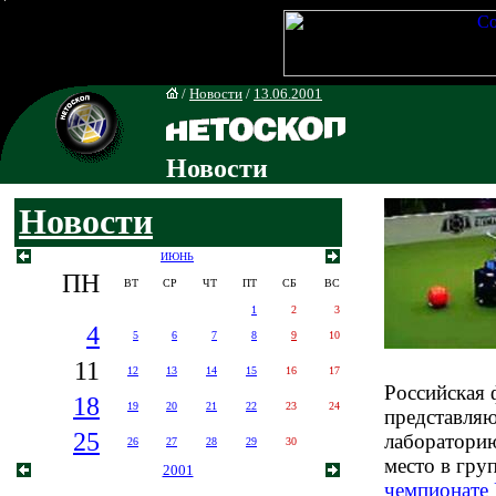
/
Новости
/
13.06.2001
Новости
Новости
ИЮНЬ
ПН
ВТ
СР
ЧТ
ПТ
СБ
ВС
1
2
3
4
5
6
7
8
9
10
11
12
13
14
15
16
17
Российская 
18
19
20
21
22
23
24
представля
25
лабораторию
26
27
28
29
30
место в гру
2001
чемпионате