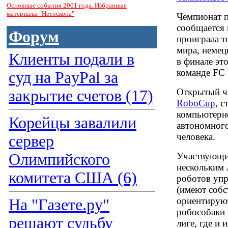
Основные события 2001 года. Избранные
материалы "Нетоскопа"
Чемпионат п
сообщается 
Форум
проиграла т
мира, немецк
Клиенты подали в
в финале эт
команде FC 
суд на PayPal за
Открытый че
закрытие счетов (17)
RoboCup
, 
компьютерно
Корейцы завалили
автономного
человека.
сервер
Олимпийского
Участвующие
нескольким 
комитета США (6)
роботов упр
(имеют собс
ориентируют
На "Газете.ру"
робособаки 
решают судьбу
лиге, где и