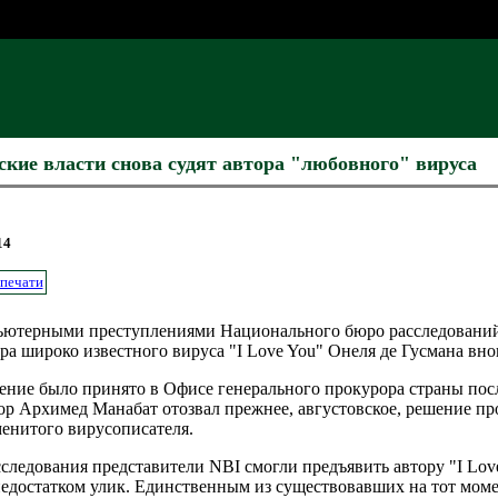
кие власти снова судят автора "любовного" вируса
14
 печати
мпьютерными преступлениями Национального бюро расследован
ора широко известного вируса "I Love You" Онеля де Гусмана вн
шение было принято в Офисе генерального прокурора страны пос
рор Архимед Манабат отозвал прежнее, августовское, решение п
менитого вирусописателя.
следования представители NBI смогли предъявить автору "I Lov
 недостатком улик. Единственным из существовавших на тот мом