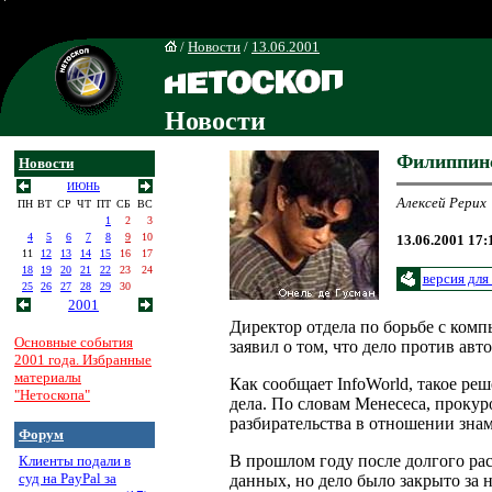
/
Новости
/
13.06.2001
Новости
Филиппинс
Новости
ИЮНЬ
Алексей Рерих
ПН
ВТ
СР
ЧТ
ПТ
СБ
ВС
1
2
3
4
5
6
7
8
9
10
13.06.2001 17:
11
12
13
14
15
16
17
18
19
20
21
22
23
24
версия для
25
26
27
28
29
30
2001
Директор отдела по борьбе с ко
Основные события
заявил о том, что дело против авт
2001 года. Избранные
материалы
Как сообщает InfoWorld, такое ре
"Нетоскопа"
дела. По словам Менесеса, проку
разбирательства в отношении зна
Форум
В прошлом году после долгого рас
Клиенты подали в
суд на PayPal за
данных, но дело было закрыто за