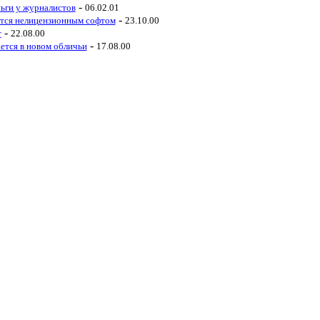
-
ньги у журналистов
06.02.01
-
уется нелицензионным софтом
23.10.00
-
т
22.08.00
-
ется в новом обличьи
17.08.00