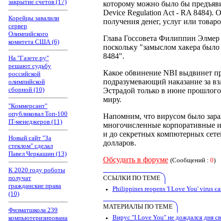
закрытие счетов (17)
которому можно было бы предъяви
Device Regulation Act - RA 8484).
Корейцы завалили
получения денег, услуг или товаро
сервер
Олимпийского
Глава Госсовета Филиппин Элмер Б
комитета США (6)
поскольку "замыслом хакера было 
8484".
На "Газете.ру"
решают судьбу
Какое обвинение NBI выдвинет про
российской
подразумевающий наказание за в
олимпийской
сборной (10)
Эстрадой только в июне прошлого 
миру.
"Коммерсант"
опубликовал Топ-100
Напомним, что вирусом было зара
IT-менеджеров (11)
многочисленные корпоративные и 
и до секретных компютерных сете
Новый сайт "За
долларов.
стеклом" сделал
Павел Черкашин (13)
Обсудить в форуме
(Сообщений :
0
)
К 2020 году роботы
получат
ССЫЛКИ ПО ТЕМЕ
гражданские права
Philippines reopens 'I Love You' virus ca
(10)
МАТЕРИАЛЫ ПО ТЕМЕ
Физматшкола 239
Вирус "I Love You" не дождался дня с
компьютеризирована