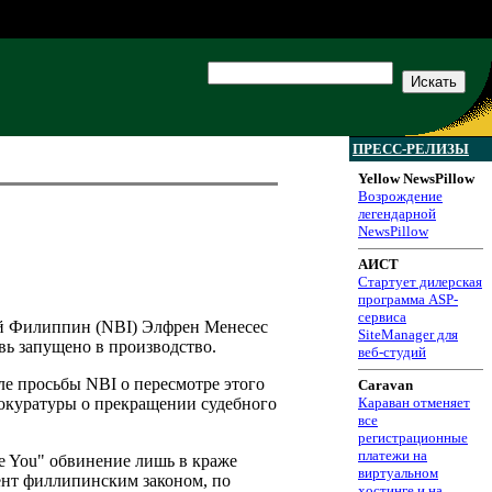
ПРЕСС-РЕЛИЗЫ
Yellow NewsPillow
Возрождение
легендарной
NewsPillow
АИСТ
Стартует дилерская
программа ASP-
сервиса
ий Филиппин (NBI) Элфрен Менесес
SiteManager для
овь запущено в производство.
веб-студий
ле просьбы NBI о пересмотре этого
Caravan
рокуратуры о прекращении судебного
Караван отменяет
все
регистрационные
платежи на
e You" обвинение лишь в краже
виртуальном
ент филлипинским законом, по
хостинге и на