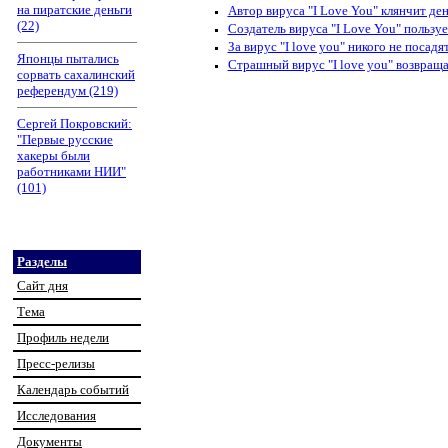
на пиратские деньги
Автор вируса "I Love You" клянчит де
(22)
Создатель вируса "I Love You" польз
За вирус "I love you" никого не посадя
Японцы пытались
Страшный вирус "I love you" возвраща
сорвать сахалинский
референдум (219)
Сергей Покровский:
"Первые русские
хакеры были
работниками НИИ"
(101)
Разделы
Сайт дня
Тема
Профиль недели
Пресс-релизы
Календарь событий
Исследования
Документы