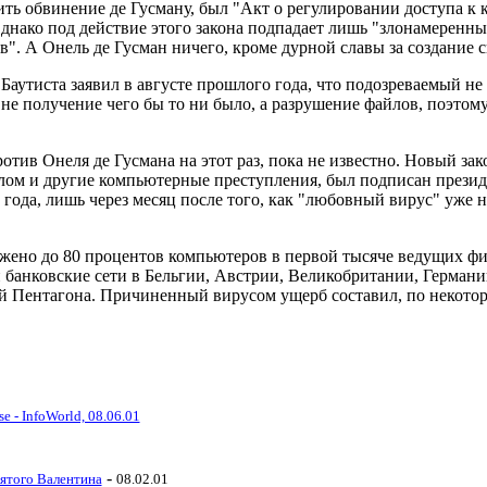
ть обвинение де Гусману, был "Акт о регулировании доступа к
 Однако под действие этого закона подпадает лишь "злонамеренн
в". А Онель де Гусман ничего, кроме дурной славы за создание с
аутиста заявил в августе прошлого года, что подозреваемый не 
не получение чего бы то ни было, а разрушение файлов, поэтом
тив Онеля де Гусмана на этот раз, пока не известно. Новый зак
злом и другие компьютерные преступления, был подписан през
года, лишь через месяц после того, как "любовный вирус" уже н
жено до 80 процентов компьютеров в первой тысяче ведущих ф
банковские сети в Бельгии, Австрии, Великобритании, Германии
й Пентагона. Причиненный вирусом ущерб составил, по некото
se - InfoWorld, 08.06.01
-
вятого Валентина
08.02.01