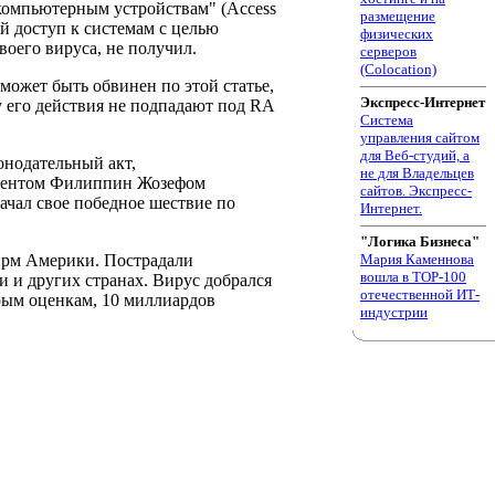
 компьютерным устройствам" (Access
размещение
ый доступ к системам с целью
физических
воего вируса, не получил.
серверов
(Colocation)
может быть обвинен по этой статье,
Экспресс-Интернет
у его действия не подпадают под RA
Система
управления сайтом
для Веб-студий, а
онодательный акт,
не для Владельцев
идентом Филиппин Жозефом
сайтов. Экспресс-
ачал свое победное шествие по
Интернет.
"Логика Бизнеса"
ирм Америки. Пострадали
Мария Каменнова
вошла в TOP-100
 и других странах. Вирус добрался
отечественной ИТ-
рым оценкам, 10 миллиардов
индустрии