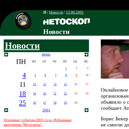
/
Новости
/
13.06.2001
Новости
Новости
ИЮНЬ
ПН
ВТ
СР
ЧТ
ПТ
СБ
ВС
1
2
3
4
5
6
7
8
9
10
11
12
13
14
15
16
17
Онлайновое 
18
19
20
21
22
23
24
организован
25
объявило о 
26
27
28
29
30
сообщает An
2001
Борис Бекер
Основные события 2001 года. Избранные
не смогли д
материалы "Нетоскопа"