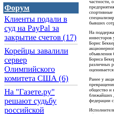
частности, 
Форум
предприятия
спортивные 
Клиенты подали в
специализир
бывших сот
суд на PayPal за
На поддержа
закрытие счетов (17)
инвесторов 
Борис Бекке
акционерног
Корейцы завалили
объявления 
сервер
Бориса Беке
различных р
Олимпийского
оценивается
комитета США (6)
Ранее у акц
превращению
На "Газете.ру"
общество и 
ближайших д
решают судьбу
федерации с
российской
Исполнитель