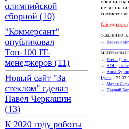
обвинил пар
олимпийской
не выполнил
соответству
сборной (10)
Обсудить в 
"Коммерсант"
ССЫЛКИ ПО Т
опубликовал
Becker onli
Топ-100 IT-
МАТЕРИАЛЫ П
Елена Деме
менеджеров (11)
AOL делает
Анна Курни
Новый сайт "За
-
Lycos
27.03.
Марат Сафи
стеклом" сделал
Пьяный Бор
Павел Черкашин
(13)
К 2020 году роботы