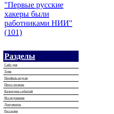
"Первые русские
хакеры были
работниками НИИ"
(101)
Разделы
Сайт дня
Тема
Профиль недели
Пресс-релизы
Календарь событий
Исследования
Документы
Рассылки