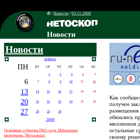
/
Новости
/
03.11.2000
Новости
Новости
НОЯБРЬ
ПН
ВТ
СР
ЧТ
ПТ
СБ
ВС
1
2
3
4
5
6
7
8
9
10
11
12
13
14
15
16
17
18
19
Как сообщи
20
21
22
23
24
25
26
получен зак
27
размещения 
28
29
30
обязались п
2000
миллионов д
остальные с
Основные события 2001 года. Избранные
материалы "Нетоскопа"
своему реш