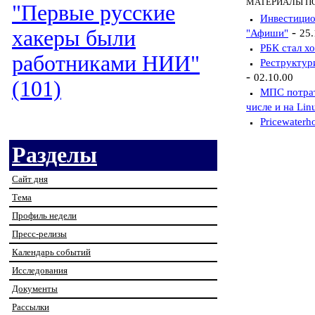
МАТЕРИАЛЫ П
"Первые русские
Инвестицио
-
хакеры были
"Афиши"
25.
РБК стал х
работниками НИИ"
Реструктур
-
02.10.00
(101)
МПС потрат
числе и на Lin
Pricewater
Разделы
Сайт дня
Тема
Профиль недели
Пресс-релизы
Календарь событий
Исследования
Документы
Рассылки