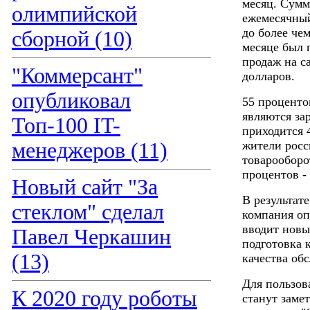
месяц. Сумм
олимпийской
ежемесячный
до более чем
сборной (10)
месяце был 
продаж на са
"Коммерсант"
долларов.
опубликовал
55 проценто
являются за
Топ-100 IT-
приходится 
менеджеров (11)
жители росс
товарооборо
процентов -
Новый сайт "За
В результате
стеклом" сделал
компания оп
вводит новы
Павел Черкашин
подготовка 
(13)
качества об
Для пользов
К 2020 году роботы
станут заме