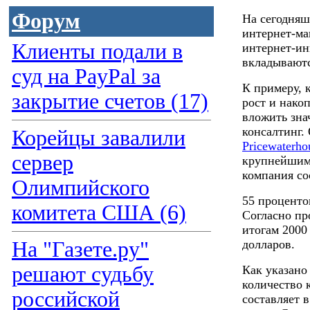
Форум
На сегодняш
интернет-ма
Клиенты подали в
интернет-и
вкладываютс
суд на PayPal за
К примеру, 
закрытие счетов (17)
рост и нако
вложить зна
консалтинг.
Корейцы завалили
Pricewaterho
сервер
крупнейшими
компания со
Олимпийского
55 проценто
комитета США (6)
Согласно пр
итогам 2000
На "Газете.ру"
долларов.
решают судьбу
Как указано 
количество 
российской
составляет 