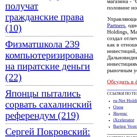
магазина - 
получат
половине но
гражданские права
Управляющи
Partners
, од
(10)
Holdings, М
создал отли
Физматшкола 239
как в отнош
инвестиций,
компьютеризирована
Дальновидны
на пиратские деньги
инвестиция
рыночным у
(22)
Обсудить в 
Японцы пытались
ССЫЛКИ ПО Т
ru-Net Hold
сорвать сахалинский
Озон
референдум (219)
Яндекс
iXcelerator
Baring Vost
Сергей Покровский: