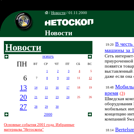
/
Новости
/ 01.11.2000
Новости
В честь
Новости
19:20
машины за 1
Сеть интернет-
НОЯБРЬ
приуроченной 
ПН
ВТ
СР
ЧТ
ПТ
СБ
ВС
появятся товар
выставленный 
1
2
3
4
5
6
даже если она 
7
8
9
10
11
12
13
Мобильн
18:48
14
15
16
17
18
19
время
(3)
20
21
22
23
24
25
26
Шведская комп
оборудования 
27
28
29
30
мобильных ин
концепцию инт
2000
компанией Swa
Основные события 2001 года. Избранные
Bertels
материалы "Нетоскопа"
18:14