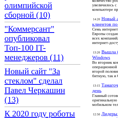
количество ро
олимпийской
увеличилось с
компьютере пр
сборной (10)
Новый а
14:20
клиентов по
"Коммерсант"
Cемь интернет
Европы создаю
опубликовал
всех компаний
интернет-дост
Топ-100 IT-
Вышла б
13:20
менеджеров (11)
Windows
Во вторник ком
операционной 
Новый сайт "За
второй полови
битную, так и
стеклом" сделал
Тамагоч
13:15
Павел Черкашин
день
Главный сотов
(13)
оригинальную 
мобильном тел
К 2020 году роботы
Лидеры 
12:50