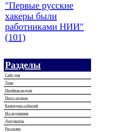
"Первые русские
хакеры были
работниками НИИ"
(101)
Разделы
Сайт дня
Тема
Профиль недели
Пресс-релизы
Календарь событий
Исследования
Документы
Рассылки