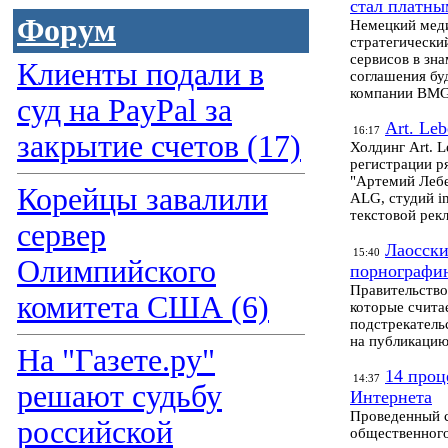
стал платны
Форум
Немецкий меди
стратегический
сервисов в зн
Клиенты подали в
соглашения бу
компании BMG 
суд на PayPal за
Art. Le
16:17
закрытие счетов (17)
Холдинг Art. 
регистрации ря
"Артемий Лебе
Корейцы завалили
ALG, студий i
текстовой рекл
сервер
Лаосски
15:40
Олимпийского
порнографи
Правительство
комитета США (6)
которые счита
подстрекатель
на публикацию
На "Газете.ру"
14 проц
14:37
решают судьбу
Интернета
Проведенный с
российской
общественного