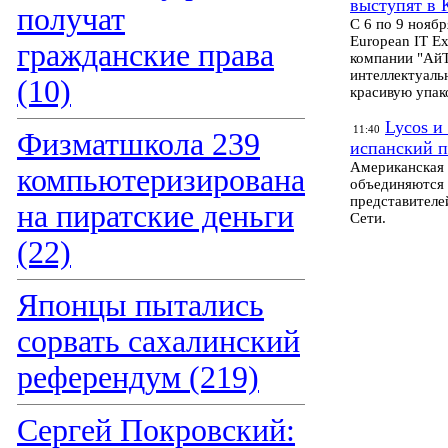
выступят в 
получат
С 6 по 9 нояб
European IT E
гражданские права
компании "АйТ
интеллектуаль
(10)
красивую упак
Lycos и
11:40
Физматшкола 239
испанский п
Американская 
компьютеризирована
объединяются 
представителе
на пиратские деньги
Сети.
(22)
Японцы пытались
сорвать сахалинский
референдум (219)
Сергей Покровский: