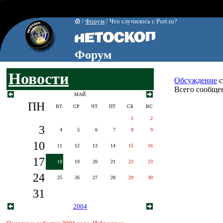
/
Форум
/ Что случилось с Port.ru?
Форум
Новости
Обсуждение
с
Всего сообщен
МАЙ
ПН
ВТ
СР
ЧТ
ПТ
СБ
ВС
1
2
3
4
5
6
7
8
9
10
11
12
13
14
15
16
17
18
19
20
21
22
23
24
25
26
27
28
29
30
31
2004