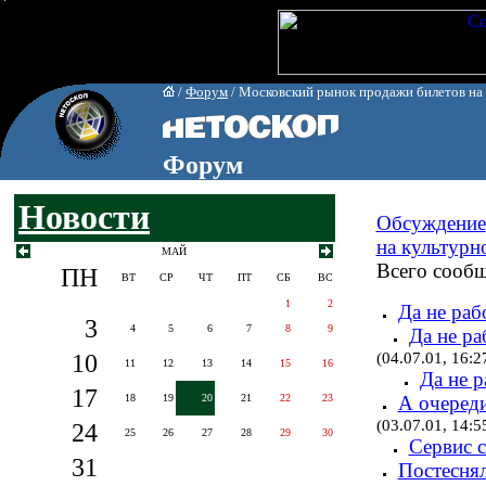
/
Форум
/ Московский рынок продажи билетов на
Форум
Новости
Обсуждение
на культур
МАЙ
Всего сообщ
ПН
ВТ
СР
ЧТ
ПТ
СБ
ВС
1
2
Да не раб
3
4
5
6
7
8
9
Да не ра
10
(04.07.01, 16:2
11
12
13
14
15
16
Да не р
17
18
19
20
21
22
23
А очереди
(03.07.01, 14:5
24
25
26
27
28
29
30
Сервис 
31
Постесня