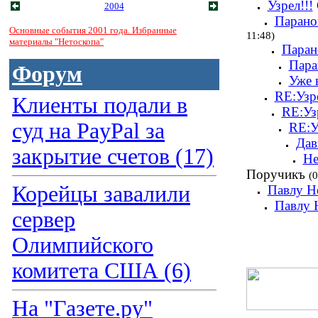
Узрел!!!
2004
Параной
Основные события 2001 года. Избранные
11:48)
материалы "Нетоскопа"
Паран
Пара
Форум
Уже 
RE:Узре
Клиенты подали в
RE:Узр
суд на PayPal за
RE:У
Дав
закрытие счетов (17)
Не
Поручикъ
(0
Корейцы завалили
Павлу Н
Павлу 
сервер
Олимпийского
комитета США (6)
На "Газете.ру"