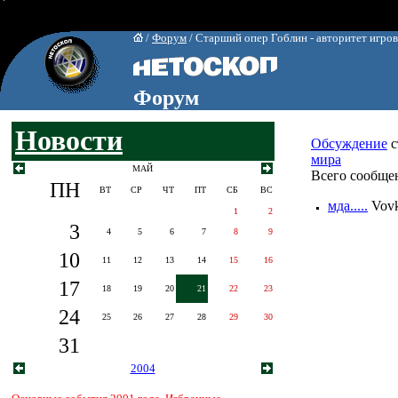
/
Форум
/ Старший опер Гоблин - авторитет игро
Форум
Новости
Обсуждение
с
мира
МАЙ
Всего сообщен
ПН
ВТ
СР
ЧТ
ПТ
СБ
ВС
мда.....
Vov
1
2
3
4
5
6
7
8
9
10
11
12
13
14
15
16
17
18
19
20
21
22
23
24
25
26
27
28
29
30
31
2004