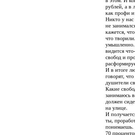
в этом. И ко
рублей, а в
как профи и
Никто у нас
не занималс
кажется, что
что творили.
умышленно. 
видится что
свобод и про
расформируе
И в итоге л
говорят, что
душители св
Какие свобо
занимаюсь в
должен сиде
на улице.
И получаетс
ты, прорабо
понимаешь. 
70 проценто