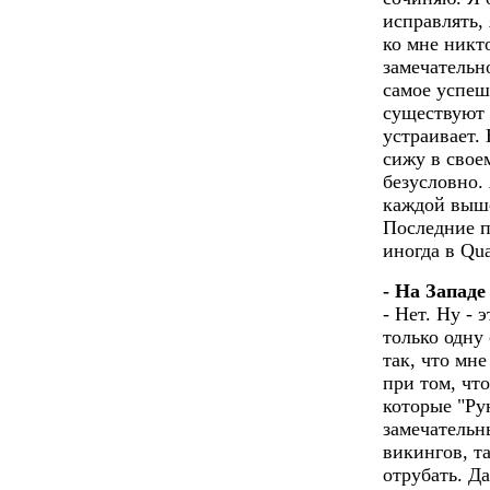
исправлять, 
ко мне никто
замечательн
самое успеш
существуют 
устраивает. 
сижу в свое
безусловно.
каждой выше
Последние по
иногда в Qu
- На Запад
- Нет. Ну - 
только одну
так, что мне
при том, что
которые "Ру
замечательн
викингов, та
отрубать. Да