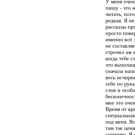
У меня очен
пишу - это 
читать, пот
редкая. Я не
рассказы про
просто пове
именно вот 
не составля
строчил аж 
когда тебе с
это выхолащ
сначала нап
весь исчирик
себе по рук
слов и особ
бесконечност
мне это очен
Время от вр
специальная
под меня. В
там так ценя
сочиняю. Я 