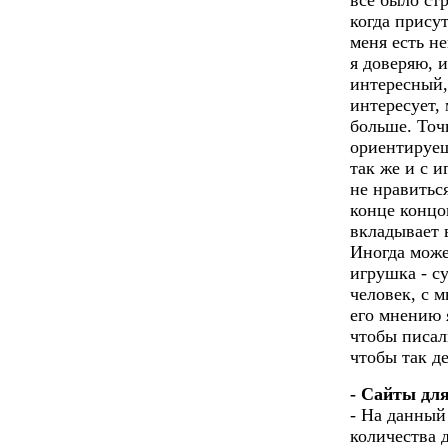
все было ст
когда прису
меня есть н
я доверяю, и
интересный,
интересует,
больше. Точ
ориентируеш
так же и с 
не нравиться
конце концо
вкладывает 
Иногда може
игрушка - с
человек, с 
его мнению 
чтобы писал
чтобы так д
- Сайты для
- На данный
количества д