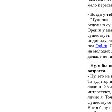
мало пересе
- Когда у т
- "Тупичок" 
отдельно сущ
Oper.ru у ме
существует. 
индивидуаль
под
Ogl.ru
. 
на молодых 
дальше не и
- Ну, я бы 
возраста.
- Ну, это не
Та аудитория
люди от 25 д
интересуют, 
лично я. То
Существуют 
Вот я беру и