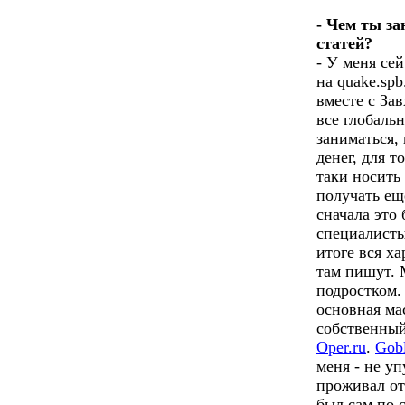
- Чем ты з
статей?
- У меня сей
на quake.spb
вместе с За
все глобаль
заниматься, 
денег, для т
таки носить
получать ещ
сначала это
специалисты
итоге вся х
там пишут. 
подростком.
основная мас
собственный
Oper.ru
.
Gobl
меня - не уп
проживал от
был сам по с