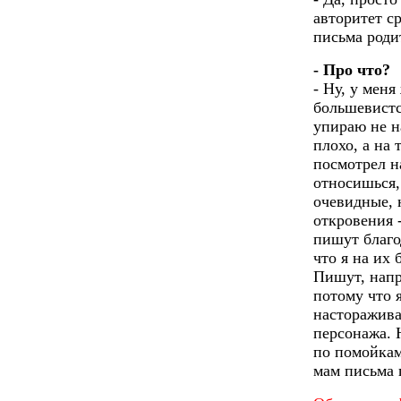
авторитет с
письма роди
- Про что?
- Ну, у меня
большевистск
упираю не н
плохо, а на 
посмотрел н
относишься,
очевидные, 
откровения 
пишут благо
что я на их
Пишут, напр
потому что 
насторажива
персонажа. 
по помойкам
мам письма 