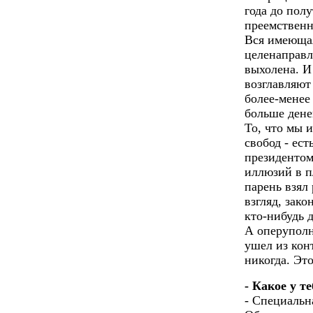
года до полу
преемственн
Вся имеющая
целенаправл
выхолена. И
возглавляют
более-менее 
больше дене
То, что мы 
свобод - ест
президентом
иллюзий в п
парень взял 
взгляд, зако
кто-нибудь 
А оперуполн
ушел из кон
никогда. Эт
- Какое у т
- Специальн