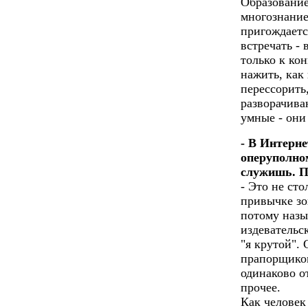
Образование
многознание
пригождаетс
встречать -
только к ко
нажить, как 
перессорить,
разворачива
умные - они 
- В Интерн
оперуполно
служишь. П
- Это не сто
привычке зов
потому назыв
издевательс
"я крутой".
прапорщиком
одинаково о
прочее.
Как человек