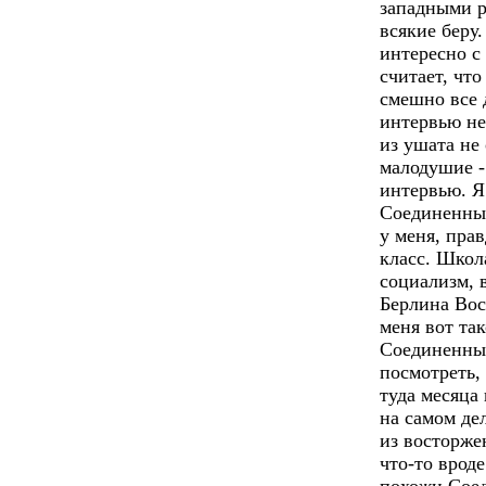
западными р
всякие беру
интересно с
считает, что
смешно все 
интервью не
из ушата не
малодушие -
интервью. Я
Соединенные
у меня, прав
класс. Школ
социализм, в
Берлина Вос
меня вот та
Соединенные
посмотреть,
туда месяца
на самом де
из восторже
что-то врод