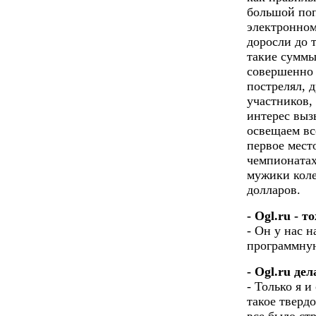
большой поп
электронном
доросли до 
такие суммы
совершенно 
пострелял, д
участников,
интерес выз
освещаем вс
первое мест
чемпионатах
мужики коле
долларов.
- Ogl.ru - 
- Он у нас н
программную
- Ogl.ru де
- Только я и
такое тверд