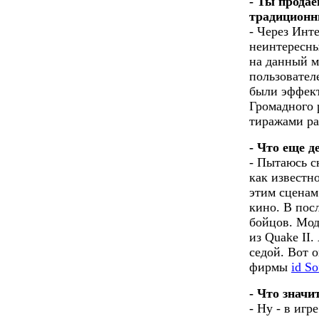
- Ты прода
традиционн
- Через Инт
неинтересны
на данный м
пользовател
были эффект
Громадного 
тиражами ра
- Что еще 
- Пытаюсь с
как известн
этим сценам
кино. В пос
бойцов. Мод
из Quake II.
седой. Вот 
фирмы
id So
- Что значи
- Ну - в иг