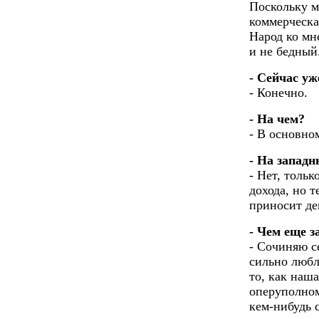
Поскольку м
коммерческа
Народ ко мн
и не бедный
- Сейчас уж
- Конечно.
- На чем?
- В основном
- На запад
- Нет, тольк
дохода, но т
приносит де
- Чем еще 
- Сочиняю с
сильно любл
то, как наш
оперуполном
кем-нибудь с