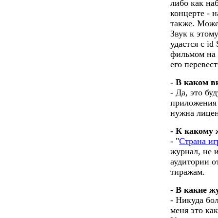
либо как на
концерте - 
также. Може
Звук к этому
удастся с id
фильмом на 
его перевес
- В каком в
- Да, это б
приложения 
нужна лиценз
- К какому
- "
Страна иг
журнал, не 
аудитории о
тиражам.
- В какие 
- Никуда бол
меня это как