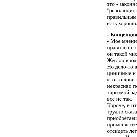
это - законн
"революцион
правильным 
есть хорошо
- Концепци
- Мое мнени
правильно, 
он такой чи
Жеглов врод
Но дело-то в
циничные и 
кто-то ловит
некрасиво п
харизмой за
все не так.
Короче, в ит
трудно сказ
приобретаеш
применяются
отсидеть ле