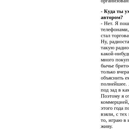
организован
- Куда ты 
автором?
- Нет. Я по
телефонами,
стал торгов
Ну, радиост
такую радио
какой-нибуд
много покуп
бычье бритое
только вчера
объяснить е
полнейшее. 
под зад в ка
Поэтому я о
коммерцией,
этого года 
взяли, с тех
то, играю в
живу.