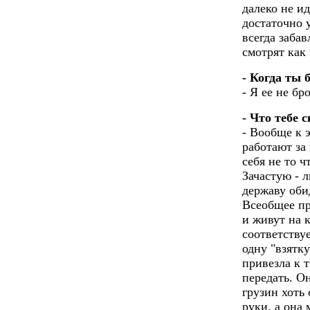
далеко не и
достаточно 
всегда забав
смотрят как
- Когда ты 
- Я ее не бр
- Что тебе 
- Вообще к 
работают за
себя не то 
Зачастую - 
державу оби
Всеобщее пр
и живут на 
соответству
одну "взятку
привезла к т
передать. Он
грузин хоть 
руки, а она 