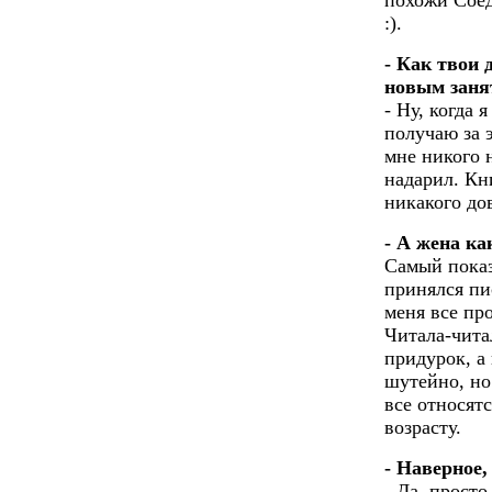
похожи Сое
:).
- Как твои 
новым заня
- Ну, когда 
получаю за э
мне никого 
надарил. Кн
никакого до
- А жена к
Самый показ
принялся пи
меня все про
Читала-чита
придурок, а 
шутейно, но
все относятс
возрасту.
- Наверное,
- Да, просто