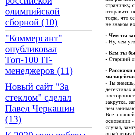
российской
страничку, 
олимпийской
отправить-п
тогда, что 
сборной (10)
не знаком в
- Чем ты з
"Коммерсант"
- Ну, чем у
опубликовал
- Кем ты бы
Топ-100 IT-
- Старший 
менеджеров (11)
- Расскажи 
милицейско
- Ты знаешь,
Новый сайт "За
детективах 
стеклом" сделал
постороннег
закрутка, за
Павел Черкашин
чем занимаю
Все в нашей
(13)
основании -
случая, замг
ограбления 