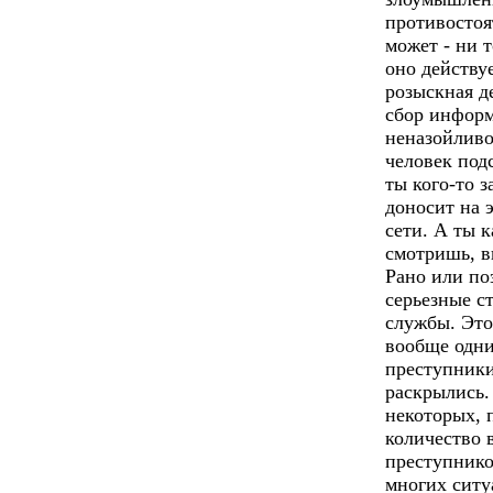
противостоя
может - ни 
оно действу
розыскная д
сбор информ
неназойливо
человек под
ты кого-то з
доносит на 
сети. А ты 
смотришь, в
Рано или по
серьезные с
службы. Это 
вообще одни
преступники
раскрылись.
некоторых, 
количество 
преступнико
многих ситу