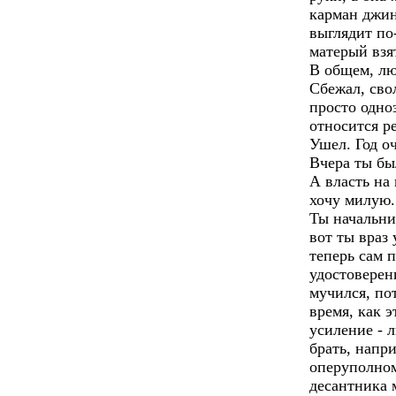
карман джин
выглядит по
матерый взя
В общем, лю
Сбежал, сво
просто одно
относится р
Ушел. Год о
Вчера ты был
А власть на 
хочу милую. 
Ты начальни
вот ты враз
теперь сам п
удостоверени
мучился, по
время, как 
усиление - 
брать, напр
оперуполном
десантника м