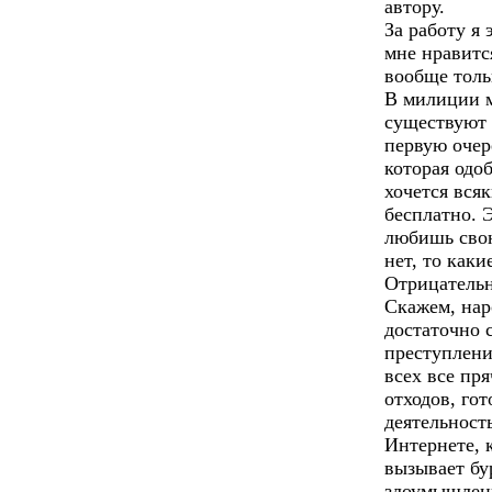
автору.
За работу я 
мне нравитс
вообще толь
В милиции м
существуют 
первую очер
которая одо
хочется вся
бесплатно. 
любишь свою
нет, то как
Отрицательн
Скажем, нар
достаточно 
преступлени
всех все пр
отходов, гот
деятельност
Интернете,
вызывает бу
злоумышленн