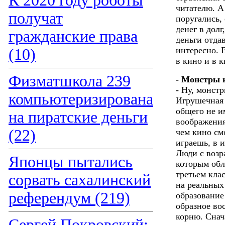
К 2020 году роботы
читателю. А
получат
поругались,
денег в долг
гражданские права
деньги отдав
интересно. В
(10)
в кино и в к
Физматшкола 239
- Монстры 
- Ну, монстр
компьютеризирована
Игрушечная 
общего не им
на пиратские деньги
воображения
(22)
чем кино см
играешь, в 
Люди с возр
Японцы пытались
которым обл
третьем кла
сорвать сахалинский
на реальных
референдум (219)
образование
образное во
корню. Снача
Сергей Покровский: