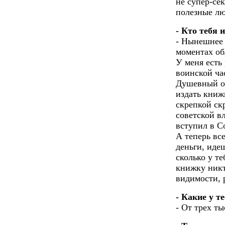
не супер-сек
полезные лю
- Кто тебя 
- Нынешнее 
моментах об
У меня есть
воинской ча
Душевный оч
издать книж
скрепкой скр
советской в
вступил в С
А теперь вс
деньги, иде
сколько у те
книжку никт
видимости, 
- Какие у т
- От трех ты