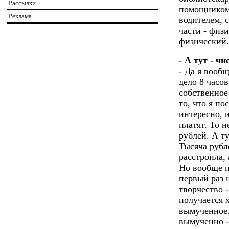
Рассылки
помощником 
Реклама
водителем, 
части - физи
физический.
- А тут - чи
- Да я вооб
дело 8 часов
собственное
то, что я по
интересно, и
платят. То н
рублей. А ту
Тысяча рубл
расстроила, 
Но вообще пи
первый раз 
творчество 
получается 
вымученное.
вымученно -