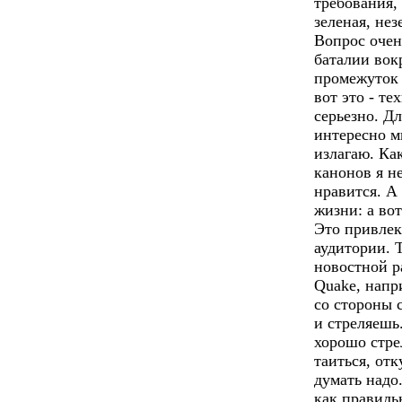
требования, 
зеленая, не
Вопрос очен
баталии вок
промежуток 
вот это - те
серьезно. Дл
интересно м
излагаю. Как
канонов я н
нравится. А 
жизни: а вот
Это привлек
аудитории. 
новостной р
Quake, напр
со стороны с
и стреляешь
хорошо стрел
таиться, отк
думать надо
как правильн