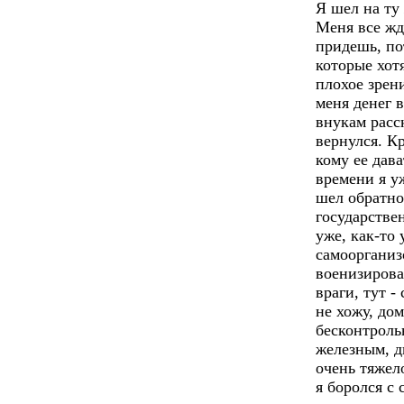
Я шел на ту 
Меня все жд
придешь, по
которые хотя
плохое зрени
меня денег 
внукам расск
вернулся. К
кому ее дава
времени я у
шел обратно
государствен
уже, как-то 
самоорганиз
военизирова
враги, тут -
не хожу, до
бесконтрольн
железным, д
очень тяжел
я боролся с 