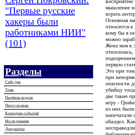
восприятии ч
мышление не
"Первые русские
играть инте
хакеры были
Основная ма
относится к
работниками НИИ"
кому бы я ни
можно зараб
(101)
Жена моя к 
относилась, 
подозрением.
первую стат
Разделы
Это при том,
при ненорми
Сайт дня
опасности д
убийцу тогд
Тема
две такие п
Профиль недели
игру - Quake
Пресс-релизы
из них были
Календарь событий
напечатали с
обалдел. Ка
Исследования
несправедлив
Документы
библиотекар