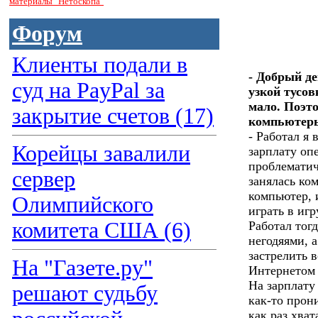
материалы "Нетоскопа"
Форум
Клиенты подали в
- Добрый де
суд на PayPal за
узкой тусов
мало. Поэто
закрытие счетов (17)
компьютеры
- Работал я
Корейцы завалили
зарплату оп
проблемати
сервер
занялась ко
компьютер, 
Олимпийского
играть в иг
комитета США (6)
Работал тогд
негодяями, а
застрелить 
На "Газете.ру"
Интернетом 
На зарплату
решают судьбу
как-то прони
как раз хват