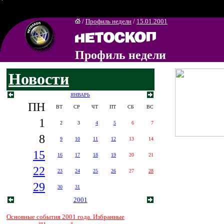
/
Профиль недели
/
15.01.2001
Профиль недели
Новости
ЯНВАРЬ
ПН
ВТ
СР
ЧТ
ПТ
СБ
ВС
1
2
3
4
5
6
7
8
9
10
11
12
13
14
15
16
17
18
19
20
21
22
23
24
25
26
27
28
29
30
31
2001
Основные события 2001 года. Избранные