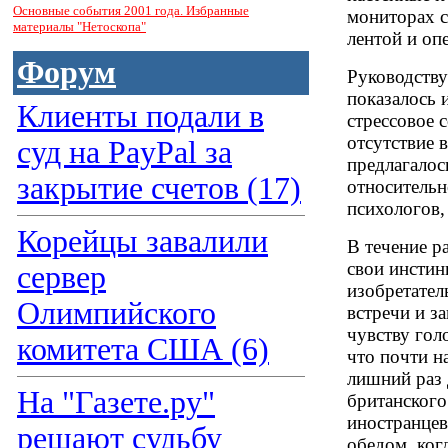
Основные события 2001 года. Избранные
мониторах с
материалы "Нетоскопа"
лентой и опе
Форум
Руководству
показалось 
Клиенты подали в
стрессовое 
отсутствие 
суд на PayPal за
предлагалос
закрытие счетов (17)
относительн
психологов,
Корейцы завалили
В течение р
свои инстин
сервер
изобретател
Олимпийского
встречи и з
чувству гол
комитета США (6)
что почти на
лишний раз 
На "Газете.ру"
британского
иностранцев,
решают судьбу
обедом, ког