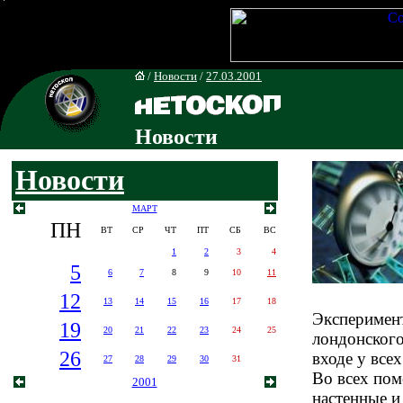
/
Новости
/
27.03.2001
Новости
Новости
МАРТ
ПН
ВТ
СР
ЧТ
ПТ
СБ
ВС
1
2
3
4
5
6
7
8
9
10
11
12
13
14
15
16
17
18
Эксперимент
19
20
21
22
23
24
25
лондонског
26
входе у все
27
28
29
30
31
Во всех пом
2001
настенные и