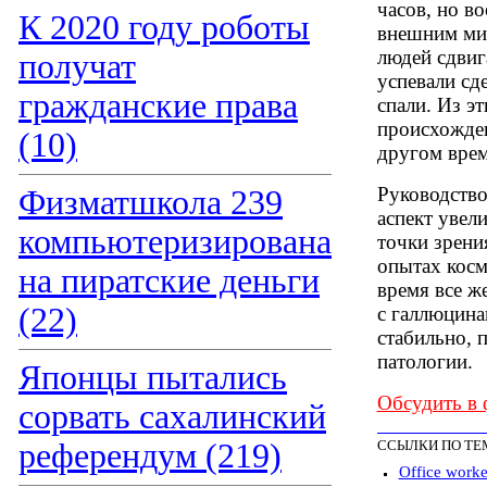
часов, но в
К 2020 году роботы
внешним мир
людей сдвиг
получат
успевали сд
гражданские права
спали. Из э
происхожден
(10)
другом вре
Руководство
Физматшкола 239
аспект увел
компьютеризирована
точки зрени
опытах косм
на пиратские деньги
время все ж
(22)
с галлюцина
стабильно, 
патологии.
Японцы пытались
Обсудить в
сорвать сахалинский
референдум (219)
ССЫЛКИ ПО ТЕ
Office worke