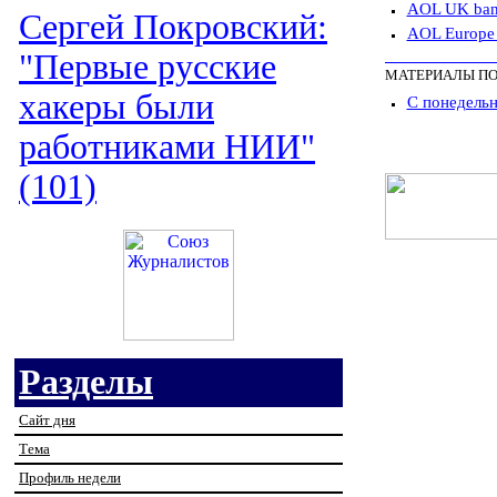
AOL UK bans 
Сергей Покровский:
AOL Europe 
"Первые русские
МАТЕРИАЛЫ ПО
хакеры были
С понедельн
работниками НИИ"
(101)
Разделы
Сайт дня
Тема
Профиль недели