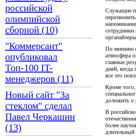
российской
Служащие пр
олимпийской
перезвонить 
напоминания
сборной (10)
сотрудники
органайзеры
"Коммерсант"
По мнению о
опубликовал
атмосфера о
главные рез
Топ-100 IT-
дней, когда
все это пов
менеджеров (11)
Кроме того,
Новый сайт "За
специальног
доложить о 
стеклом" сделал
В российско
Павел Черкашин
отечественн
более научн
(13)
длительный 