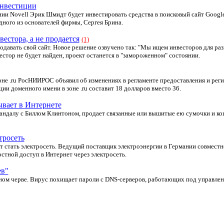
инвестиции
и Novell Эрик Шмидт будет инвестировать средства в поисковый сайт Google
дного из основателей фирмы, Сергея Брина.
естора, а не продается
(1)
одавать свой сайт. Новое решение озвучено так: "Мы ищем инвеcторов для ра
вестор не будет найден, проект останется в "замороженном" состоянии.
оне .ru РосНИИРОС объявил об изменениях в регламенте предоставления и рег
ии доменного имени в зоне .ru составит 18 долларов вместо 36.
вает в Интернете
андалу с Биллом Клинтоном, продает связанные или вышитые ею сумочки и кош
тросеть
стать электросеть. Ведущий поставщик электроэнергии в Германии совместно
стной доступ в Интернет через электросеть.
ев"
ом черве. Вирус похищает пароли с DNS-серверов, работающих под управлен