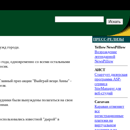
ПРЕСС-РЕЛИЗЫ
ужд города.
Yellow NewsPillow
Возрождение
легендарной
NewsPillow
го года, одновременно со всеми остальными
осик.
АИСТ
Стартует дилерская
программа ASP-
Главный приз акции "Выйграй вещи Анны" -
сервиса
еля.
SiteManager для
веб-студий
рудники были вынуждены полагаться на свои
Caravan
нная.
Караван отменяет
все
регистрационные
оспользовались известной "дырой" в
платежи на
виртуальном
хостинге и на