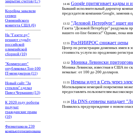
закрытие счетов (17)
Google притягивает кадры и 
14:46
Бывший исполнительный директор компани
Корейцы завалили
председателя компании Google, заменив о
сервер
Олимпийского
"Деловой Петербург" ищет инв
13:32
комитета США (6)
Газета "Деловой Петербург" раздумала пр
нашего on-line бизнеса!" Однако, пока ин
На "Газете.ру"
решают судьбу
РосНИИРОС снижает цены
12:55
российской
Центр по регистрации доменных имен в з
олимпийской
стоимость услуги по продлению регистрац
сборной (10)
Моника Левински приторговы
12:32
"Коммерсант"
Моника Левински, известная в США по ск
опубликовал Топ-100
немалые: от 100 до 200 долларов.
IT-менеджеров (11)
Немцы идут в Сеть через элек
Новый сайт "За
11:55
Могильщиком немецкой повременки может 
стеклом" сделал
предоставлять пользователям высокоскоро
Павел Черкашин (13)
На DNS-серверы нападает "Л
К 2020 году роботы
11:20
Появилось предупреждение о новом опасн
получат
гражданские права
(10)
Физматшкола 239
компьютеризирована