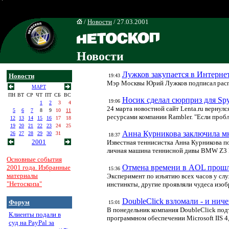
/
Новости
/ 27.03.2001
Новости
Лужков закупается в Интерне
Новости
19:43
Мэр Москвы Юрий Лужков подписал распор
МАРТ
ПН
ВТ
СР
ЧТ
ПТ
СБ
ВС
Носик сделал сюрприз для S
19:06
1
2
3
4
24 марта новостной сайт Lenta.ru вернулс
5
6
7
8
9
10
11
ресурсами компании Rambler. "Если пробл
12
13
14
15
16
17
18
19
20
21
22
23
24
25
Анна Курникова заключила мн
26
27
28
29
30
31
18:37
2001
Известная теннисистка Анна Курникова по
личная машина теннисной дивы BMW Z3 Ro
Основные события
Отмена времени в AOL прошла
2001 года. Избранные
15:36
материалы
Эксперимент по изъятию всех часов у сл
"Нетоскопа"
инстинкты, другие проявляли чудеса изоб
DoubleClick взломали - и нич
Форум
15:01
В понедельник компания DoubleClick подт
Клиенты подали в
программном обеспечении Microsoft IIS 4
суд на PayPal за