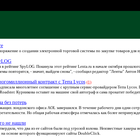
те
яжение о создании электронной торговой системы по закупке товаров для н
pyLOG
я в рейтинг SpyLOG. Покинула этот рейтинг Lenta.ru в начале октября прошло
емы повторятся, - значит, выйдем снова", - сообщил редактор "Ленты" Антон Н
огомиллионный контракт с Terra Lycos
(1)
дписала многолетнее соглашение с крупным сервис-провайдером Terra Lycos. 
adster. Курникова оставит на машине свой автограф и сама прокатит победит
 без потерь
ужащих лондонского офиса AOL завершился. В течение рабочего дня одни сот
ретательности. Но общая рабочая атмосфера отмечалась как более непринужде
его не нашли
вердила, что два из ее сайтов были под угрозой взлома. Неизвестные хакеры в
, на основе которого функционируют сайты DoubleClick.