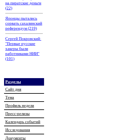
на пиратские деньги
(22)
Японцы пытались
сорвать сахалинский
референдум (219)
Сергей Покровский:
"Первые русские
хакеры были
работниками НИИ"
(101)
Разделы
Сайт дня
Тема
Профиль недели
Пресс-релизы
Календарь событий
Исследования
Документы