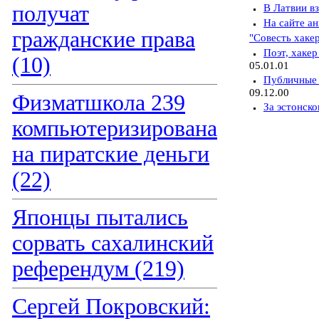
получат
В Латвии в
На сайте а
гражданские права
"Совесть хаке
Поэт, хакер
(10)
05.01.01
Публичные 
09.12.00
Физматшкола 239
За эстонск
компьютеризирована
на пиратские деньги
(22)
Японцы пытались
сорвать сахалинский
референдум (219)
Сергей Покровский: