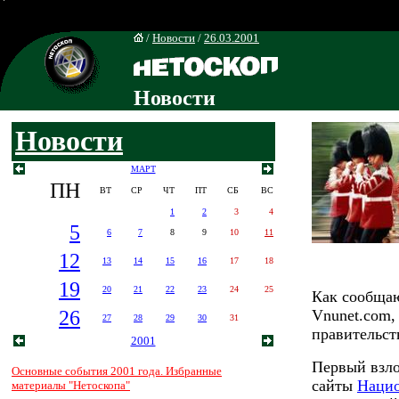
/
Новости
/
26.03.2001
Новости
Новости
МАРТ
ПН
ВТ
СР
ЧТ
ПТ
СБ
ВС
1
2
3
4
5
6
7
8
9
10
11
12
13
14
15
16
17
18
19
20
21
22
23
24
25
Как сообщаю
26
Vnunet.com,
27
28
29
30
31
правительст
2001
Первый взло
Основные события 2001 года. Избранные
сайты
Нацио
материалы "Нетоскопа"