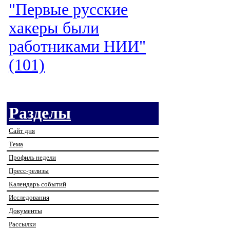
"Первые русские
хакеры были
работниками НИИ"
(101)
Разделы
Сайт дня
Тема
Профиль недели
Пресс-релизы
Календарь событий
Исследования
Документы
Рассылки