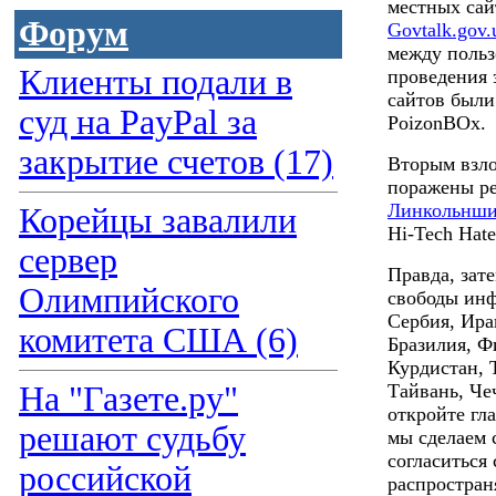
местных сай
Форум
Govtalk.gov.
между польз
Клиенты подали в
проведения 
сайтов были
суд на PayPal за
PoizonBOx.
закрытие счетов (17)
Вторым взл
поражены р
Линкольнши
Корейцы завалили
Hi-Tech Hat
сервер
Правда, зат
Олимпийского
свободы инф
Сербия, Ира
комитета США (6)
Бразилия, Ф
Курдистан, 
На "Газете.ру"
Тайвань, Чеч
откройте гла
решают судьбу
мы сделаем 
согласиться 
российской
распростран