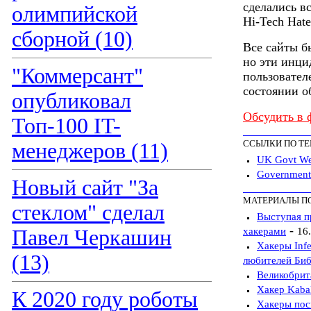
сделались в
олимпийской
Hi-Tech Hate
сборной (10)
Все сайты б
но эти инци
"Коммерсант"
пользовател
состоянии о
опубликовал
Обсудить в 
Топ-100 IT-
ССЫЛКИ ПО Т
менеджеров (11)
UK Govt Web
Government 
Новый сайт "За
МАТЕРИАЛЫ П
стеклом" сделал
Выступая п
-
Павел Черкашин
хакерами
16
Хакеры Infe
(13)
любителей Би
Великобрит
Хакер Kaba
К 2020 году роботы
Хакеры пос