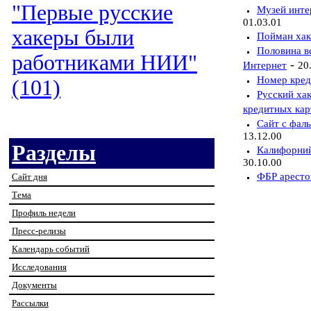
"Первые русские
Музей инте
01.03.01
хакеры были
Пойман хак
Половина в
работниками НИИ"
-
Интернет
20
Номер кред
(101)
Русский ха
кредитных кар
Сайт с фал
13.12.00
Разделы
Калифорний
30.10.00
ФБР аресто
Сайт дня
Тема
Профиль недели
Пресс-релизы
Календарь событий
Исследования
Документы
Рассылки