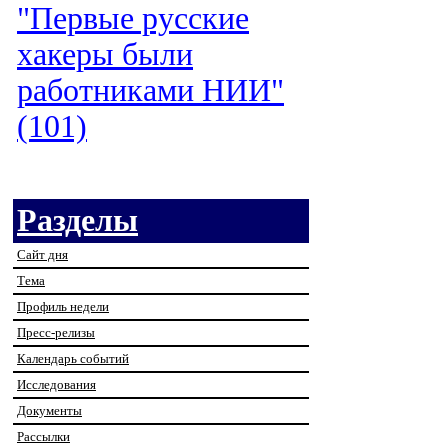
"Первые русские
хакеры были
работниками НИИ"
(101)
Разделы
Сайт дня
Тема
Профиль недели
Пресс-релизы
Календарь событий
Исследования
Документы
Рассылки