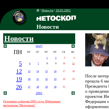
/
Новости
/
20.03.2001
Новости
Новости
МАРТ
ПН
ВТ
СР
ЧТ
ПТ
СБ
ВС
1
2
3
4
5
6
7
8
9
10
11
12
13
14
15
16
17
18
После интер
19
20
21
22
23
24
25
прошла 6 ма
26
Президента 
27
28
29
30
31
о проведени
2001
проектов Ин
Федерации и
Основные события 2001 года. Избранные
материалы "Нетоскопа"
оформлению