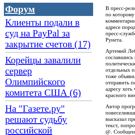
Форум
В пресс-рел
по которому
Клиенты подали в
комментарии
адресе поро
суд на PayPal за
пресс-служб
Рунета.
закрытие счетов (17)
Артемий Леб
сославшись 
Корейцы завалили
политически
сервер
отдельных п
тоже объявил
Олимпийского
отправить п
адресу хоть
комитета США (6)
красного ви
На "Газете.ру"
Автор прог
повеселивши
решают судьбу
высказал пр
текст, попро
российской
@. Сообщени