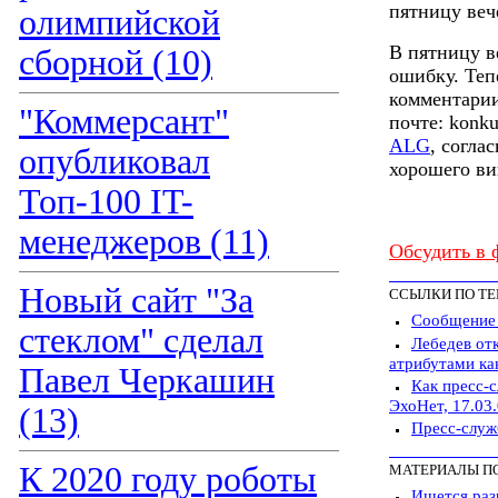
пятницу веч
олимпийской
В пятницу в
сборной (10)
ошибку. Теп
комментарии
"Коммерсант"
почте: konk
ALG
, согла
опубликовал
хорошего ви
Топ-100 IT-
менеджеров (11)
Обсудить в 
Новый сайт "За
ССЫЛКИ ПО Т
Сообщение 
стеклом" сделал
Лебедев от
атрибутами ка
Павел Черкашин
Как пресс-
ЭхоНет, 17.03
(13)
Пресс-служ
К 2020 году роботы
МАТЕРИАЛЫ П
Ищется раз