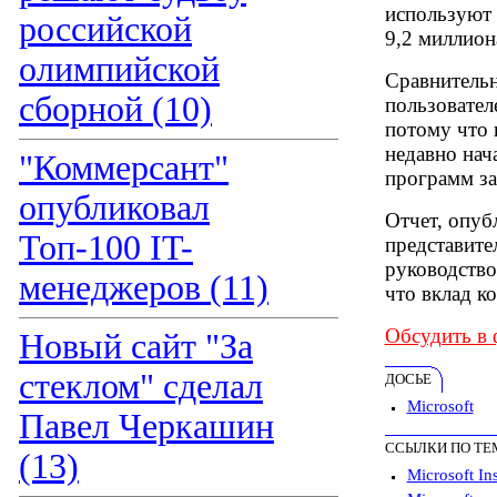
используют 
российской
9,2 миллион
олимпийской
Сравнительн
сборной (10)
пользовател
потому что 
недавно нач
"Коммерсант"
программ з
опубликовал
Отчет, опуб
Топ-100 IT-
представите
руководством
менеджеров (11)
что вклад к
Обсудить в
Новый сайт "За
стеклом" сделал
ДОСЬЕ
Microsoft
Павел Черкашин
ССЫЛКИ ПО ТЕ
(13)
Microsoft In