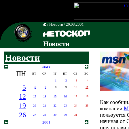
/
Новости
/
20.03.2001
Новости
Новости
МАРТ
ПН
ВТ
СР
ЧТ
ПТ
СБ
ВС
1
2
3
4
5
6
7
8
9
10
11
12
13
14
15
16
17
18
Как сообщил
19
20
21
22
23
24
25
компании
Mi
26
пользуется 
27
28
29
30
31
начиная от 
2001
предостави