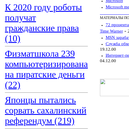
Microsoft
К 2020 году роботы
Microsoft me
получат
МАТЕРИАЛЫ ПО
72 процент
гражданские права
-
Time Warner
(10)
MSN зарабат
Служба обме
19.12.00
Физматшкола 239
Интернет-пе
04.12.00
компьютеризирована
на пиратские деньги
(22)
Японцы пытались
сорвать сахалинский
референдум (219)