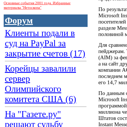
Основные события 2001 года. Избранные
материалы "Нетоскопа"
По результа
Microsoft In
Форум
посетителей
разделе Mes
Клиенты подали в
половиной м
суд на PayPal за
Для сравнен
пейджерам. 
закрытие счетов (17)
(AIM) за фе
а на сайт д
Корейцы завалили
компании A
последнем м
сервер
его 14,7 ми
Олимпийского
По данным о
комитета США (6)
Microsoft I
программой 
миллиона че
На "Газете.ру"
Штатов сост
решают судьбу
Instant Mess