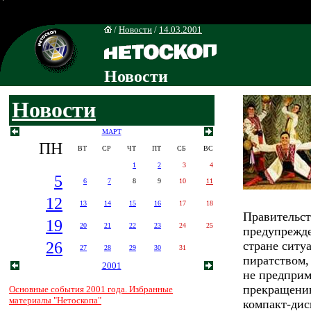
/
Новости
/
14.03.2001
Новости
Новости
МАРТ
ПН
ВТ
СР
ЧТ
ПТ
СБ
ВС
1
2
3
4
5
6
7
8
9
10
11
12
13
14
15
16
17
18
Правительс
19
20
21
22
23
24
25
предупрежде
26
стране ситу
27
28
29
30
31
пиратством,
2001
не предприм
прекращени
Основные события 2001 года. Избранные
материалы "Нетоскопа"
компакт-дис