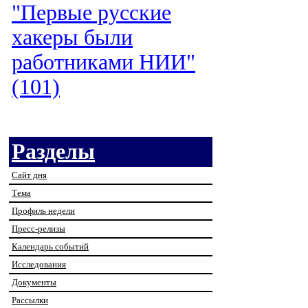
"Первые русские
хакеры были
работниками НИИ"
(101)
Разделы
Сайт дня
Тема
Профиль недели
Пресс-релизы
Календарь событий
Исследования
Документы
Рассылки