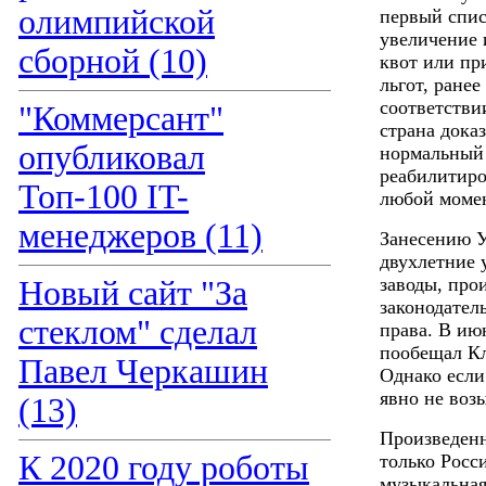
олимпийской
первый спис
увеличение
сборной (10)
квот или пр
льгот, ране
соответстви
"Коммерсант"
страна дока
опубликовал
нормальный 
реабилитиро
Топ-100 IT-
любой моме
менеджеров (11)
Занесению У
двухлетние 
заводы, про
Новый сайт "За
законодател
стеклом" сделал
права. В ию
пообещал Кл
Павел Черкашин
Однако если
явно не воз
(13)
Произведенн
К 2020 году роботы
только Росс
музыкальная