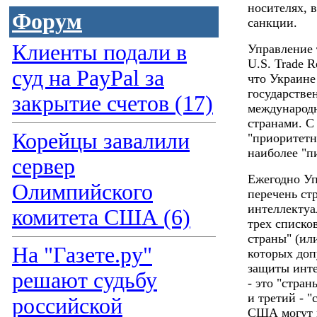
носителях, 
Форум
санкции.
Клиенты подали в
Управление 
U.S. Trade R
суд на PayPal за
что Украине
государстве
закрытие счетов (17)
международн
странами. С
Корейцы завалили
"приоритетн
наиболее "п
сервер
Ежегодно Уп
Олимпийского
перечень ст
интеллектуа
комитета США (6)
трех списко
страны" (или
На "Газете.ру"
которых доп
защиты инте
решают судьбу
- это "стра
и третий - 
российской
США могут п