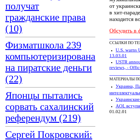
получат
от украинск
в хит-параде
гражданские права
находится во
(10)
Обсудить в 
Физматшкола 239
ССЫЛКИ ПО Т
U.S. warns 
компьютеризирована
13.03.01
USTR announ
на пиратские деньги
reviews, - Offi
(22)
МАТЕРИАЛЫ П
Украина, Па
Японцы пытались
интеллектуаль
Украинские
сорвать сахалинский
AOL вступи
01.02.01
референдум (219)
Сергей Покровский: