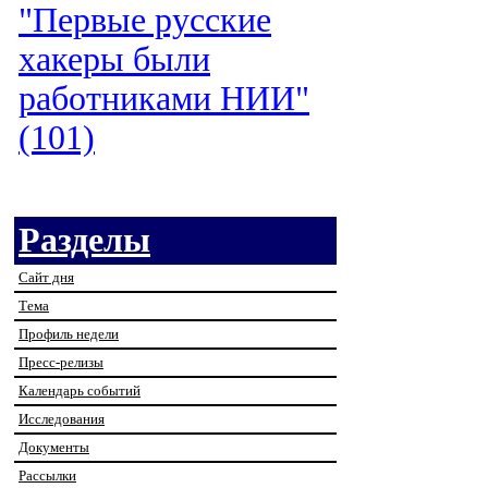
"Первые русские
хакеры были
работниками НИИ"
(101)
Разделы
Сайт дня
Тема
Профиль недели
Пресс-релизы
Календарь событий
Исследования
Документы
Рассылки