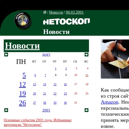
/
Новости
/
06.03.2001
Новости
Новости
МАРТ
ПН
ВТ
СР
ЧТ
ПТ
СБ
ВС
1
2
3
4
5
6
7
8
9
10
11
12
13
14
15
16
17
18
Как сообщае
19
20
21
22
23
24
25
из строя са
26
Amazon
. Не
27
28
29
30
31
персональны
2001
техническим
принять мер
Основные события 2001 года. Избранные
материалы "Нетоскопа"
извне.