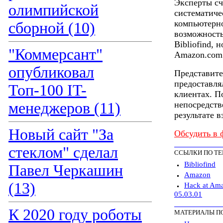
Эксперты сч
олимпийской
систематиче
компьютерно
сборной (10)
возможность
Bibliofind, 
"Коммерсант"
Amazon.com
опубликовал
Представите
предоставля
Топ-100 IT-
клиентах. П
менеджеров (11)
непосредств
результате в
Новый сайт "За
Обсудить в 
стеклом" сделал
ССЫЛКИ ПО Т
Bibliofind
Павел Черкашин
Amazon
(13)
Hack at Ama
05.03.01
К 2020 году роботы
МАТЕРИАЛЫ П