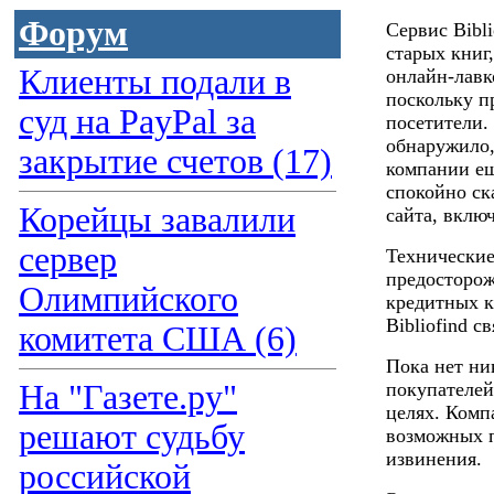
Форум
Сервис Bibl
старых книг
Клиенты подали в
онлайн-лавк
поскольку п
суд на PayPal за
посетители.
обнаружило,
закрытие счетов (17)
компании ещ
спокойно ск
Корейцы завалили
сайта, вклю
сервер
Технически
предосторож
Олимпийского
кредитных к
Bibliofind с
комитета США (6)
Пока нет ни
На "Газете.ру"
покупателей
целях. Комп
решают судьбу
возможных п
извинения.
российской