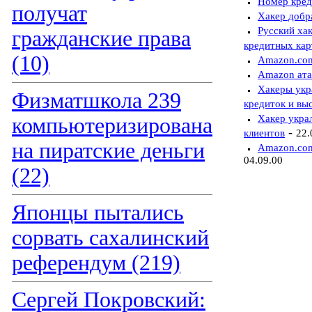
Номер кред
получат
Хакер добр
Русский ха
гражданские права
кредитных кар
(10)
Amazon.com
Amazon ата
Хакеры укр
Физматшкола 239
кредиток и вы
Хакер укра
компьютеризирована
-
клиентов
22.
на пиратские деньги
Amazon.com
04.09.00
(22)
Японцы пытались
сорвать сахалинский
референдум (219)
Сергей Покровский: