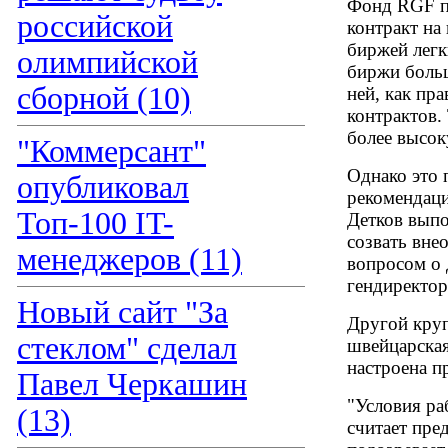
Фонд RGF пр
российской
контракт на
биржей легк
олимпийской
биржи больш
сборной (10)
ней, как пр
контрактов.
более высо
"Коммерсант"
Однако это 
опубликовал
рекомендаци
Топ-100 IT-
Детков выпо
созвать вне
менеджеров (11)
вопросом о
гендиректор
Новый сайт "За
Другой круп
стеклом" сделал
швейцарская
настроена п
Павел Черкашин
"Условия ра
(13)
считает пре