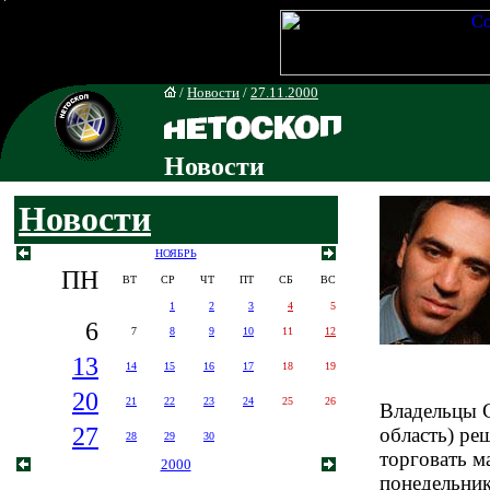
/
Новости
/
27.11.2000
Новости
Новости
НОЯБРЬ
ПН
ВТ
СР
ЧТ
ПТ
СБ
ВС
1
2
3
4
5
6
7
8
9
10
11
12
13
14
15
16
17
18
19
20
21
22
23
24
25
26
Владельцы С
27
область) ре
28
29
30
торговать м
2000
понедельник