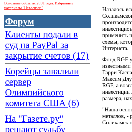
Основные события 2001 года. Избранные
материалы "Нетоскопа"
Началось все
Соликамског
Форум
производите
инвестицион
Клиенты подали в
применить н
схемы, кото
суд на PayPal за
Интернета.
закрытие счетов (17)
Фонд RGF у
известными 
Корейцы завалили
Гарри Касп
Максим Длуг
сервер
RGF, а возг
Олимпийского
инвестиции 
размера, на
комитета США (6)
"Наша основ
металлов, - 
На "Газете.ру"
Соликамск о
решают судьбу