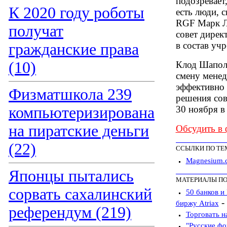
подозревает
К 2020 году роботы
есть люди, 
RGF Марк Л
получат
совет дирек
в состав уч
гражданские права
(10)
Клод Шапол
смену менед
эффективно 
Физматшкола 239
решения сов
компьютеризирована
30 ноября в
на пиратские деньги
Обсудить в
(22)
ССЫЛКИ ПО ТЕ
Magnesium.
Японцы пытались
МАТЕРИАЛЫ ПО
сорвать сахалинский
50 банков и
-
биржу Atriax
референдум (219)
Торговать 
"Русские фо