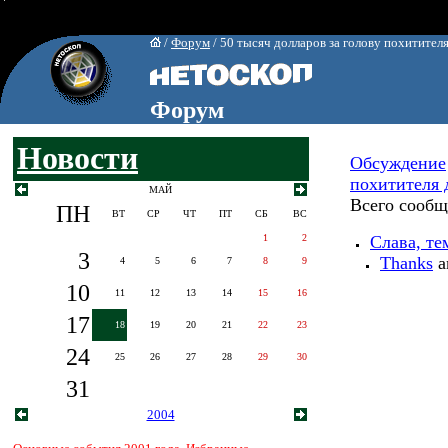
/
Форум
/ 50 тысяч долларов за голову похитител
Форум
Новости
Обсуждение
похитителя 
МАЙ
Всего сообщ
ПН
ВТ
СР
ЧТ
ПТ
СБ
ВС
1
2
Слава, те
3
Thanks
a
4
5
6
7
8
9
10
11
12
13
14
15
16
17
18
19
20
21
22
23
24
25
26
27
28
29
30
31
2004