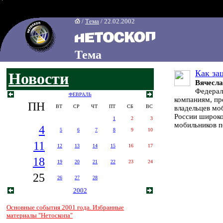
/
Тема
/ 22.02.2002
Тема
Как за
Новости
Вячесл
Федерал
ФЕВРАЛЬ
компаниям, п
ПН
ВТ
СР
ЧТ
ПТ
СБ
ВС
владельцев мо
России широко
1
2
3
мобильников п
4
5
6
7
8
9
10
11
12
13
14
15
16
17
18
19
20
21
22
23
24
25
26
27
28
2002
Основные события 2001 года. Избранные
материалы "Нетоскопа"