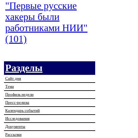
"Первые русские
хакеры были
работниками НИИ"
(101)
Разделы
Сайт дня
Тема
Профиль недели
Пресс-релизы
Календарь событий
Исследования
Документы
Рассылки