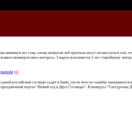
ак минимум лет семь, очень немногие веб-проекты могут похвастаться тем, чт
 всякого коммерческого интереса. 3 марта исполняется 5 лет старейшему лите
пиаром
(6)
одной российской столицы ходят в баню, после чего по ошибке оказываются в д
праздничный портал "Новый год в Двух Столицах". В конкурсе "Снегурочка 