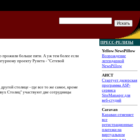
ПРЕСС-РЕЛИЗЫ
Yellow NewsPillow
о прожили больше пяти. А уж тем более если
Возрождение
ратурному проекту Рунета - "Сетевой
легендарной
NewsPillow
АИСТ
Стартует дилерская
программа ASP-
ругой столице - где все то же самое, кроме
сервиса
Двух Столиц" участвуют две сотрудницы
SiteManager для
веб-студий
Caravan
Караван отменяет
все
регистрационные
платежи на
виртуальном
хостинге и на