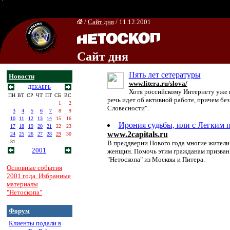
/
Сайт дня
/ 11.12.2001
Сайт дня
Пять лет сетературы
Новости
www.litera.ru/slova/
ДЕКАБРЬ
Хотя российскому Интернету уже к
ПН
ВТ
СР
ЧТ
ПТ
СБ
ВС
речь идет об активной работе, причем без
1
2
Словесности".
3
4
5
6
7
8
9
10
11
12
13
14
15
16
Ирония судьбы, или с Легким 
17
18
19
20
21
22
23
www.2capitals.ru
24
25
26
27
28
29
30
31
В преддверии Нового года многие жители 
2001
женщин. Помочь этим гражданам призван 
"Нетоскопа" из Москвы и Питера.
Основные события
2001 года. Избранные
материалы
"Нетоскопа"
Форум
Клиенты подали в