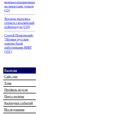
компьютеризирована
на пиратские деньги
(22)
Японцы пытались
сорвать сахалинский
референдум (219)
Сергей Покровский:
"Первые русские
хакеры были
работниками НИИ"
(101)
Разделы
Сайт дня
Тема
Профиль недели
Пресс-релизы
Календарь событий
Исследования