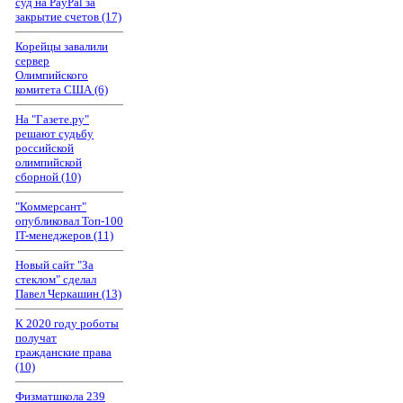
суд на PayPal за
закрытие счетов (17)
Корейцы завалили
сервер
Олимпийского
комитета США (6)
На "Газете.ру"
решают судьбу
российской
олимпийской
сборной (10)
"Коммерсант"
опубликовал Топ-100
IT-менеджеров (11)
Новый сайт "За
стеклом" сделал
Павел Черкашин (13)
К 2020 году роботы
получат
гражданские права
(10)
Физматшкола 239