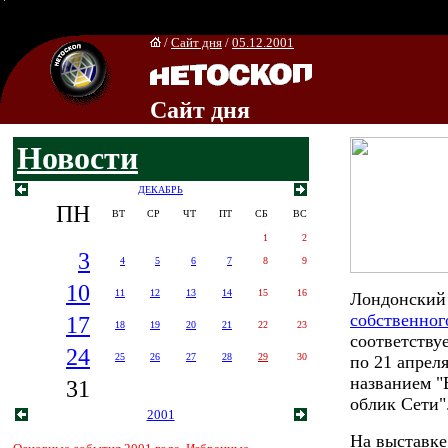
/
Сайт дня
/
05.12.2001
Сайт дня
Новости
ДЕКАБРЬ
ПН
ВТ
СР
ЧТ
ПТ
СБ
ВС
1
2
3
4
5
6
7
8
9
10
11
12
13
14
15
16
Лондонский 
собственног
17
18
19
20
21
22
23
соответству
24
25
26
27
28
29
30
по 21 апрел
названием "
31
облик Сети"
2001
На выставке