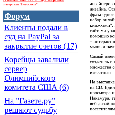
Основные события 2001 года. Избранные
дизайнеров 
материалы "Нетоскопа"
дизайна. Ос
Форум
фраза одног
набор онлай
книжками". 
Клиенты подали в
сайтами уча
суд на PayPal за
помощью ком
– интеракти
закрытие счетов (17)
мышь и нау
Самый имен
Корейцы завалили
создатель в
сервер
множества с
известный 
Олимпийского
На выставке
комитета США (6)
на CD. Един
просмотра п
Накамура, т
На "Газете.ру"
веб-дизайно
решают судьбу
посетителям