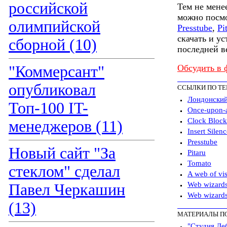
российской
Тем не мене
можно посмо
олимпийской
Presstube
,
Pi
скачать и у
сборной (10)
последней в
"Коммерсант"
Обсудить в 
опубликовал
ССЫЛКИ ПО Т
Лондонский
Топ-100 IT-
Once-upon-a
Clock Block
менеджеров (11)
Insert Silenc
Presstube
Новый сайт "За
Pitaru
Tomato
стеклом" сделал
A web of vi
Web wizards
Павел Черкашин
Web wizards
(13)
МАТЕРИАЛЫ П
"Студия Ле