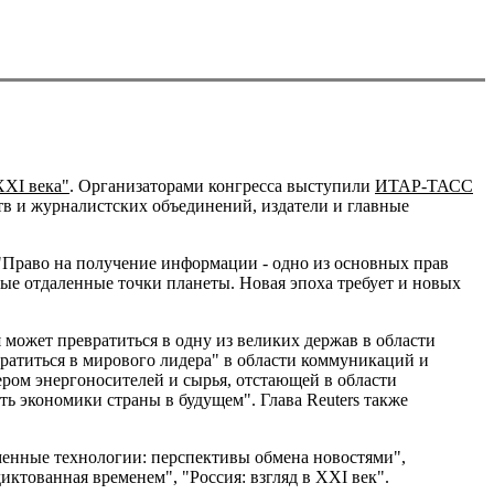
XXI века"
. Организаторами конгресса выступили
ИТАР-ТАСС
тв и журналистских объединений, издатели и главные
 "Право на получение информации - одно из основных прав
ые отдаленные точки планеты. Новая эпоха требует и новых
 может превратиться в одну из великих держав в области
вратиться в мирового лидера" в области коммуникаций и
ером энергоносителей и сырья, отстающей в области
ь экономики страны в будущем". Глава Reuters также
менные технологии: перспективы обмена новостями",
тованная временем", "Россия: взгляд в XXI век".