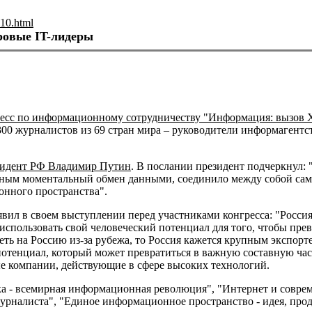
10.html
ровые IT-лидеры
есс по информационному сотрудничеству "Информация: вызов 
00 журналистов из 69 стран мира – руководители информагентс
зидент РФ Владимир Путин
. В послании президент подчеркнул:
ожным моментальный обмен данными, соединило между собой сам
онного пространства".
вил в своем выступлении перед участниками конгресса: "Россия
использовать свой человеческий потенциал для того, чтобы пре
ть на Россию из-за рубежа, то Россия кажется крупным экспорт
потенциал, который может превратиться в важную составную част
ые компании, действующие в сфере высоких технологий.
ка - всемирная информационная революция", "Интернет и совре
налиста", "Единое информационное пространство - идея, продик