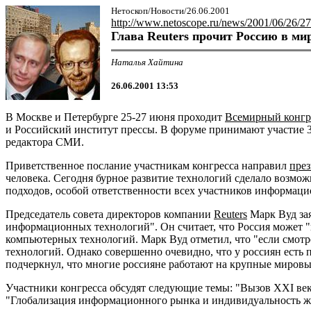
Нетоскоп/Новости/26.06.2001
http://www.netoscope.ru/news/2001/06/26/27
Глава Reuters прочит Россию в ми
Наталья Хайтина
26.06.2001 13:53
В Москве и Петербурге 25-27 июня проходит
Всемирный конгр
и Российский институт прессы. В форуме принимают участие 3
редактора СМИ.
Приветственное послание участникам конгресса направил
пре
человека. Сегодня бурное развитие технологий сделало возм
подходов, особой ответственности всех участников информаци
Председатель совета директоров компании
Reuters
Марк Вуд зая
информационных технологий". Он считает, что Россия может "
компьютерных технологий. Марк Вуд отметил, что "если смотре
технологий. Однако совершенно очевидно, что у россиян есть 
подчеркнул, что многие россияне работают на крупные миров
Участники конгресса обсудят следующие темы: "Вызов XXI ве
"Глобализация информационного рынка и индивидуальность жур