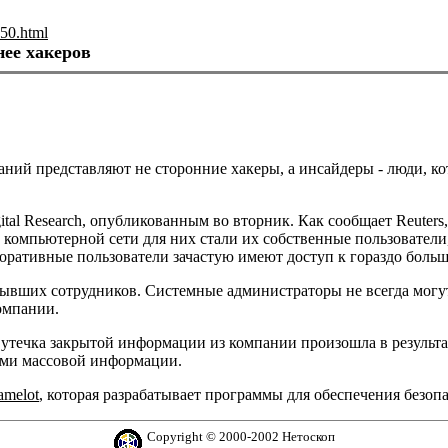
50.html
нее хакеров
ний представляют не сторонние хакеры, а инсайдеры - люди, ко
ital Research, опубликованным во вторник. Как сообщает Reuter
компьютерной сети для них стали их собственные пользователи
поративные пользователи зачастую имеют доступ к гораздо бол
ывших сотрудников. Системные администраторы не всегда могут
компании.
утечка закрытой информации из компании произошла в результат
вами массовой информации.
amelot
, которая разрабатывает программы для обеспечения безо
Copyright © 2000-2002 Нетоскоп