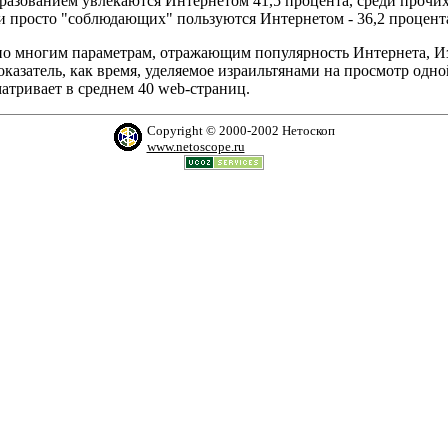
образованием увлекаются Интернетом 41,5 процента, среди прочи
и просто "соблюдающих" пользуются Интернетом - 36,2 процента
о по многим параметрам, отражающим популярность Интернета, Из
оказатель, как время, уделяемое израильтянами на просмотр од
матривает в среднем 40 web-страниц.
Copyright © 2000-2002 Нетоскоп
www.netoscope.ru