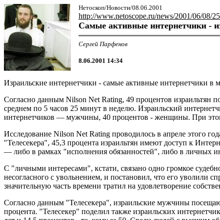
Нетоскоп/Новости/08.06.2001
http://www.netoscope.ru/news/2001/06/08/25
Самые активные интернетчики - и
Сергей Парфенов
8.06.2001 14:34
Израильские интернетчики - самые активные интернетчики в ми
Согласно данным Nilson Net Rating, 49 процентов израильтян 
среднем по 5 часов 25 минут в неделю. Израильский интернетч
интернетчиков — мужчины, 40 процентов - женщины. При это
Исследование Nilson Net Rating проводилось в апреле этого г
"Телесекера", 45,3 процента израильтян имеют доступ к Интер
— либо в рамках "исполнения обязанностей", либо в личных и
С "личными интересами", кстати, связано одно громкое судебн
несогласного с увольнением, и постановил, что его уволили с
значительную часть времени тратил на удовлетворение собстве
Согласно данным "Телесекера", израильские мужчины посещаю
процента. "Телесекер" поделил также израильских интернетчиков