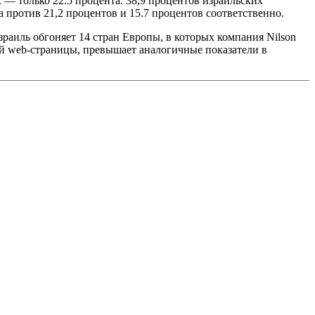
х — только 22.5 процента. 38,9 процентов израильских
 против 21,2 процентов и 15.7 процентов соответственно.
раиль обгоняет 14 стран Европы, в которых компания Nilson
ной web-страницы, превышает аналогичные показатели в