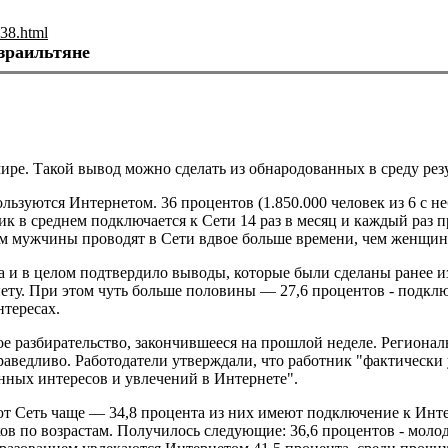
38.html
зраильтяне
ре. Такой вывод можно сделать из обнародованных в среду резул
пользуются Интернетом. 36 процентов (1.850.000 человек из 6 
ик в среднем подключается к Сети 14 раз в месяц и каждый раз 
м мужчины проводят в Сети вдвое больше времени, чем женщин
ода и в целом подтвердило выводы, которые были сделаны ранее 
нету. При этом чуть больше половины — 27,6 процентов - подклю
нтересах.
ое разбирательство, закончившееся на прошлой неделе. Региона
праведливо. Работодатели утверждали, что работник "фактически
нных интересов и увлечений в Интернете".
т Сеть чаще — 34,8 процента из них имеют подключение к Инт
 по возрастам. Получилось следующие: 36,6 процентов - молодежь