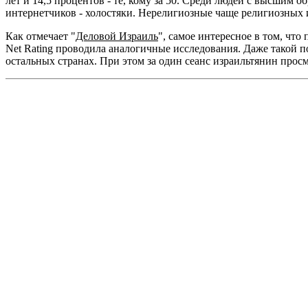
лет и 14,5 процентов - те, кому за 50. Среди людей с высшим 
интернетчиков - холостяки. Нерелигиозные чаще религиозных 
Как отмечает "
Деловой Израиль
", самое интересное в том, чт
Net Rating проводила аналогичные исследования. Даже такой п
остальных странах. При этом за один сеанс израильтянин прос