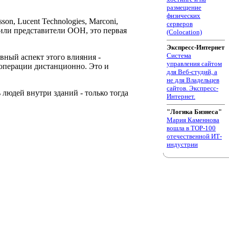
размещение
физических
son, Lucent Technologies, Marconi,
серверов
аявили представители ООН, это первая
(Colocation)
Экспресс-Интернет
Система
вный аспект этого влияния -
управления сайтом
операции дистанционно. Это и
для Веб-студий, а
не для Владельцев
сайтов. Экспресс-
 людей внутри зданий - только тогда
Интернет.
"Логика Бизнеса"
Мария Каменнова
вошла в TOP-100
отечественной ИТ-
индустрии