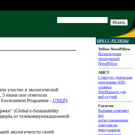
ПРЕСС-РЕЛИЗЫ
Yellow NewsPillow
Возрождение
легендарной
NewsPillow
АИСТ
Стартует дилерская
программа ASP-
сервиса
яли участие в экологической
SiteManager для
, 5 июня они отметили
веб-студий
 Environment Programme -
UNEP
).
Caravan
и" (Global e-Sustainability
Караван отменяет
все
 ущерба от телекоммуникационной
регистрационные
платежи на
виртуальном
ьшей экологичности своей
хостинге и на