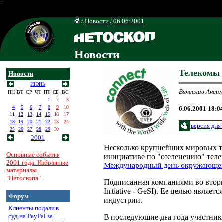
/
Новости
/
06.06.2001
Новости
Телекомы 
Новости
ИЮНЬ
Вячеслав Анси
ПН
ВТ
СР
ЧТ
ПТ
СБ
ВС
1
2
3
4
5
6
7
8
9
10
6.06.2001 18:0
11
12
13
14
15
16
17
18
19
20
21
22
23
24
версия для
25
26
27
28
29
30
2001
Несколько крупнейших мировых 
Основные события
инициативе по "озеленению" теле
2001 года. Избранные
Международный день окружающе
материалы
"Нетоскопа"
Подписанная компаниями во вторни
Initiative - GeSI). Ее целью явл
Форум
индустрии.
Клиенты подали в
суд на PayPal за
В последующие два года участник