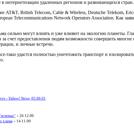
е в интернетизации удаленных регионов и развивающихся стран.
AT&T, British Telecom, Cable & Wireless, Deutsche Telekom, Erics
European Telecommunications Network Operators Association. Как з
а сильно могут влиять и уже влияют на экологию планеты. Гла
 за счет предоставления людям возможности совершить многие 
ерации, и личные встречи.
 все-таки удастся полностью уничтожить транспорт и изолировать
о.
ive - Yahoo! News, 05.06.01
-
"зеленые"
26.12.00
-
о хлама
14.11.00