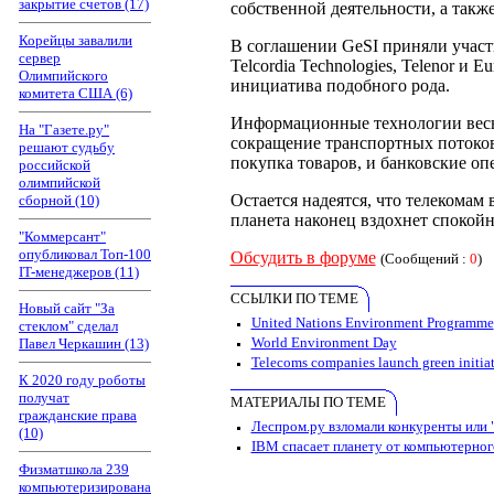
закрытие счетов (17)
собственной деятельности, а такж
Корейцы завалили
В соглашении GeSI приняли участие 
сервер
Telcordia Technologies, Telenor и 
Олимпийского
инициатива подобного рода.
комитета США (6)
Информационные технологии весьм
На "Газете.ру"
сокращение транспортных потоков
решают судьбу
покупка товаров, и банковские оп
российской
олимпийской
Остается надеятся, что телекомам
сборной (10)
планета наконец вздохнет спокойн
"Коммерсант"
опубликовал Топ-100
Обсудить в форуме
(Сообщений :
0
)
IT-менеджеров (11)
ССЫЛКИ ПО ТЕМЕ
Новый сайт "За
United Nations Environment Programme
стеклом" сделал
World Environment Day
Павел Черкашин (13)
Telecoms companies launch green initiat
К 2020 году роботы
получат
МАТЕРИАЛЫ ПО ТЕМЕ
гражданские права
Леспром.ру взломали конкуренты или 
(10)
IBM спасает планету от компьютерног
Физматшкола 239
компьютеризирована