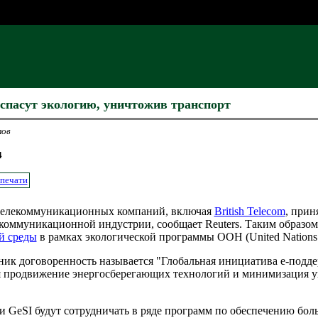
спасут экологию, уничтожив транспорт
мов
4
 печати
телекоммуникационных компаний, включая
British Telecom
, прин
коммуникационной индустрии, сообщает Reuters. Таким образом
й среды
в рамках экологической программы ООН (United Nations
к договоренность называется "Глобальная инициатива е-поддержк
яется продвижение энергосберегающих технологий и минимизация
и GeSI будут сотрудничать в ряде программ по обеспечению бол