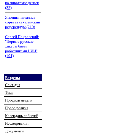
на пиратские деньги
(22)
Японцы пытались
сорвать сахалинский
референдум (219)
Сергей Покровский:
"Первые русские
хакеры были
работниками НИИ"
(101)
Разделы
Сайт дня
Тема
Профиль недели
Пресс-релизы
Календарь событий
Исследования
Документы