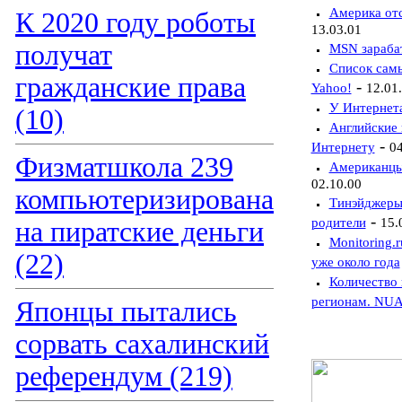
Америка отс
К 2020 году роботы
13.03.01
получат
MSN зарабат
Список самы
гражданские права
-
Yahoo!
12.01
У Интернета
(10)
Английские 
-
Интернету
04
Физматшкола 239
Американцы 
02.10.00
компьютеризирована
Тинэйджеры
-
родители
15.
на пиратские деньги
Monitoring.
(22)
уже около года
Количество 
регионам. NU
Японцы пытались
сорвать сахалинский
референдум (219)