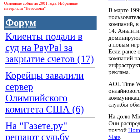
Основные события 2001 года. Избранные
материалы "Нетоскопа"
В марте 199
пользовател
Форум
компаний, в 
14. Аналити
Клиенты подали в
доминирующ
а новым игр
суд на PayPal за
Если ранее
закрытие счетов (17)
компаний на
инфраструкт
реклама.
Корейцы завалили
AOL Time Wa
сервер
онлайнового
Олимпийского
коммуникаци
службы обм
комитета США (6)
На долю Mic
Они распред
На "Газете.ру"
почтой
Hotm
решают судьбу
Slate
.