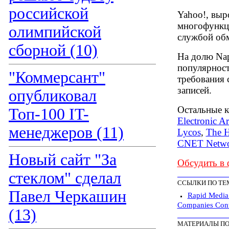
российской
Yahoo!, выр
многофункци
олимпийской
службой обм
сборной (10)
На долю Nap
популярност
"Коммерсант"
требования 
записей.
опубликовал
Остальные к
Топ-100 IT-
Electronic Ar
менеджеров (11)
Lycos
,
The H
CNET Netwo
Новый сайт "За
Обсудить в
стеклом" сделал
ССЫЛКИ ПО ТЕ
Павел Черкашин
Rapid Media
Companies Contr
(13)
МАТЕРИАЛЫ ПО