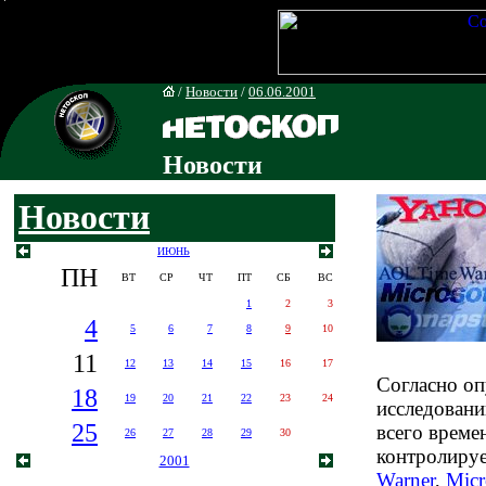
/
Новости
/
06.06.2001
Новости
Новости
ИЮНЬ
ПН
ВТ
СР
ЧТ
ПТ
СБ
ВС
1
2
3
4
5
6
7
8
9
10
11
12
13
14
15
16
17
Согласно оп
18
19
20
21
22
23
24
исследовани
25
всего време
26
27
28
29
30
контролиру
2001
Warner
,
Micr