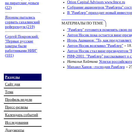
Orion Capital Advisors www.fmcg.ru
на пиратские деньги
Собрание акционеров "Рамблера" состо
(22)
В "Рамблер" приходит новый инвестор 
Японцы пытались
сорвать сахалинский
МАТЕРИАЛЫ ПО ТЕМЕ
референдум (219)
"Рамблер" готовится поменять свою п
Антон Носик пока остается вице-през
Сергей Покровский:
Игорь Ашманов: "То, как представляет
"Первые русские
-
Антон Носик возглавил "Рамблер"
18
хакеры были
работниками НИИ"
Антон Носик стал вице-президентом "
(101)
РИФ-2001: "Рамблер" рассказывает о 
Наталья Хайтина
Успехи российског
-
Михаил Ханов - господин Рамблер
2
Разделы
Сайт дня
Тема
Профиль недели
Пресс-релизы
Календарь событий
Исследования
Документы