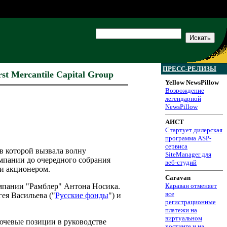
ПРЕСС-РЕЛИЗЫ
t Mercantile Capital Group
Yellow NewsPillow
Возрождение
легендарной
NewsPillow
АИСТ
Стартует дилерская
программа ASP-
сервиса
 в которой вызвала волну
SiteManager для
мпании до очередного собрания
веб-студий
и акционером.
Caravan
омпании "Рамблер" Антона Носика.
Караван отменяет
все
ея Васильева ("
Русские фонды
") и
регистрационные
платежи на
виртуальном
лючевые позиции в руководстве
хостинге и на