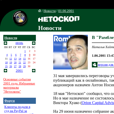
/
Новости
/
01.06.2001
Новости
В "Рамбле
Новости
ИЮНЬ
Наталья Хайт
ПН
ВТ
СР
ЧТ
ПТ
СБ
ВС
1
2
3
4
5
6
7
8
9
10
1.06.2001 15:4
11
12
13
14
15
16
17
18
19
20
21
22
23
24
версия для
25
26
27
28
29
30
2001
31 мая завершились переговоры у
Основные события
публикаций как в онлайновых, т
2001 года. Избранные
акционеров назначен Антон Носик
материалы
"Нетоскопа"
18 мая "Нетоскоп" сообщил, что 
Но в мае назначение не состоялос
Форум
Виктора Хуако (
Orion Capital Advis
Клиенты подали в
суд на PayPal за
На 29 июня назначено собрание ак