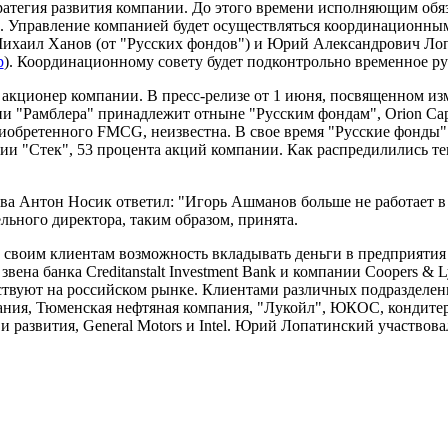
ратегия развития компании. До этого времени исполняющим обяз
 Управление компанией будет осуществляться координационным
), Михаил Ханов (от "Русских фондов") и Юрий Александрович Л
p
). Координационному совету будет подконтрольно временное р
р и акционер компании. В пресс-релизе от 1 июня, посвященном и
и "Рамблера" принадлежит отныне "Русским фондам", Orion Capital 
иобретенного FMCG, неизвестна. В свое время "Русские фонды" и
ии "Стек", 53 процента акций компании. Как распредилились те
ва Антон Носик ответил: "Игорь Ашманов больше не работает в
ьного директора, таким образом, принята.
яет своим клиентам возможность вкладывать деньги в предприяти
ена банка Creditanstalt Investment Bank и компании Coopers & L
ствуют на российском рынке. Клиентами различных подразделений
ания, Тюменская нефтяная компания, "Лукойл", ЮКОС, кондите
 развития, General Motors и Intel. Юрий Лопатинский участвова