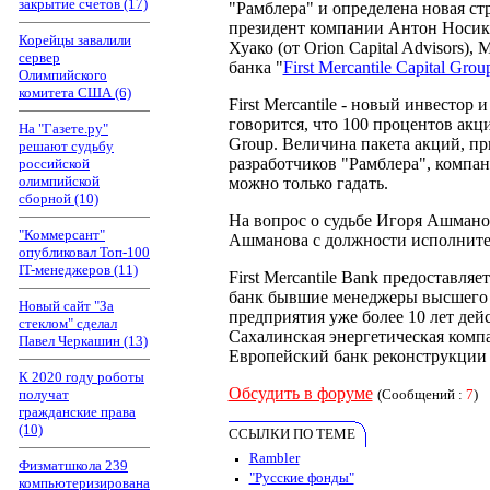
закрытие счетов (17)
"Рамблера" и определена новая ст
президент компании Антон Носик.
Корейцы завалили
Хуако (от Orion Capital Advisors
сервер
банка "
First Mercantile Capital Grou
Олимпийского
комитета США (6)
First Mercantile - новый инвесто
говорится, что 100 процентов акци
На "Газете.ру"
Group. Величина пакета акций, пр
решают судьбу
разработчиков "Рамблера", компан
российской
олимпийской
можно только гадать.
сборной (10)
На вопрос о судьбе Игоря Ашмано
"Коммерсант"
Ашманова с должности исполнител
опубликовал Топ-100
IT-менеджеров (11)
First Mercantile Bank предоставл
банк бывшие менеджеры высшего зв
Новый сайт "За
предприятия уже более 10 лет дей
стеклом" сделал
Сахалинская энергетическая комп
Павел Черкашин (13)
Европейский банк реконструкции и
К 2020 году роботы
Обсудить в форуме
получат
(Сообщений :
7
)
гражданские права
(10)
ССЫЛКИ ПО ТЕМЕ
Rambler
Физматшкола 239
"Русские фонды"
компьютеризирована