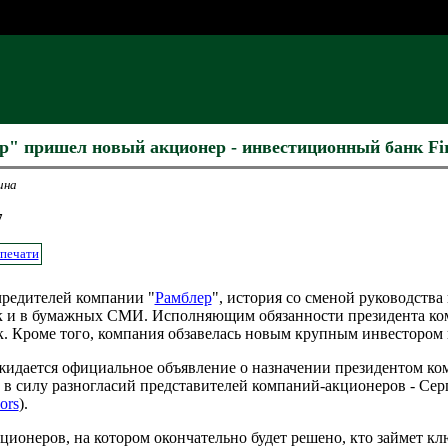
р" пришел новый акционер - инвестиционный банк Firs
ина
7
 печати
чредителей компании "
Рамблер
", история со сменой руководства
ак и в бумажных СМИ. Исполняющим обязанности президента ко
. Кроме того, компания обзавелась новым крупным инвестором 
ожидается официальное объявление о назначении президентом к
ь в силу разногласий представителей компаний-акционеров - Серг
ors
).
ционеров, на котором окончательно будет решено, кто займет к