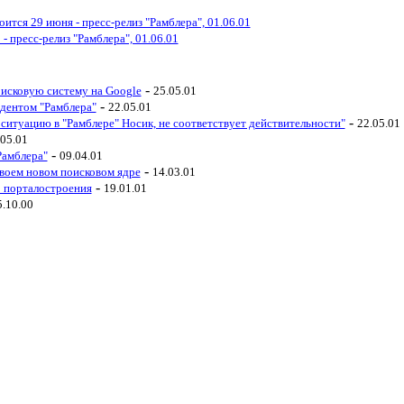
ится 29 июня - пресс-релиз "Рамблера", 01.06.01
- пресс-релиз "Рамблера", 01.06.01
-
оисковую систему на Google
25.05.01
-
идентом "Рамблера"
22.05.01
-
 ситуацию в "Рамблере" Носик, не соответствует действительности"
22.05.01
.05.01
-
Рамблера"
09.04.01
-
своем новом поисковом ядре
14.03.01
-
о порталостроения
19.01.01
5.10.00