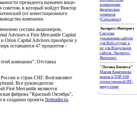
анности президента назначен вице-
размещение
 советом, в который войдут Виктор
физических
опатинский (от инвестиционного
серверов
уководство компании.
(Colocation)
Экспресс-Интернет
зменению состава акционеров,
Система
Advisors и First Mercantile Capital
управления сайтом
 Orion Capital Advisors приобрели у
для Веб-студий, а
перь оставшиеся 47 процентов -
не для Владельцев
сайтов. Экспресс-
Интернет.
 этой компании". Отставка
"Логика Бизнеса"
Мария Каменнова
вошла в TOP-100
я России и стран СНГ. Возглавляют
отечественной ИТ-
ybrand. Все руководители
индустрии
 First Mercantile являются
рская фабрика "Красный Октябрь",
л в создании проекта
Nettrader.ru
.