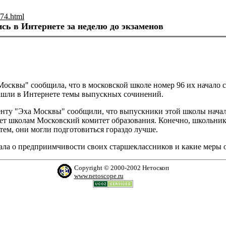
74.html
ь в Интернете за неделю до экзаменов
Москвы" сообщила, что в московской школе номер 96 их начало
шли в Интернете темы выпускных сочинений.
нту "Эха Москвы" сообщили, что выпускники этой школы начали
ает школам Московский комитет образования. Конечно, школьник
тем, они могли подготовиться гораздо лучше.
ала о предприимчивости своих старшеклассников и какие меры 
Copyright © 2000-2002 Нетоскоп
www.netoscope.ru