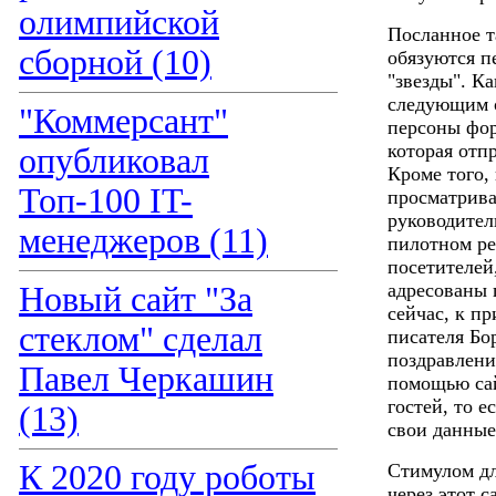
олимпийской
Посланное т
сборной (10)
обязуются п
"звезды". Ка
следующим о
"Коммерсант"
персоны фор
которая отп
опубликовал
Кроме того,
Топ-100 IT-
просматрива
руководител
менеджеров (11)
пилотном ре
посетителей
адресованы 
Новый сайт "За
сейчас, к п
стеклом" сделал
писателя Бо
поздравлени
Павел Черкашин
помощью сай
гостей, то 
(13)
свои данные
К 2020 году роботы
Стимулом дл
через этот с