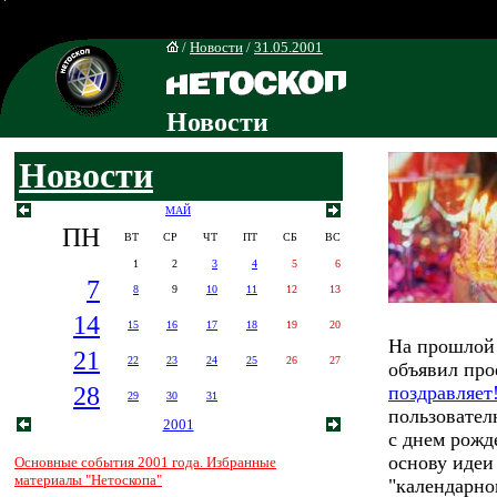
/
Новости
/
31.05.2001
Новости
Новости
МАЙ
ПН
ВТ
СР
ЧТ
ПТ
СБ
ВС
1
2
3
4
5
6
7
8
9
10
11
12
13
14
15
16
17
18
19
20
На прошлой 
21
22
23
24
25
26
27
объявил про
28
поздравляет
29
30
31
пользовател
2001
с днем рожд
основу идеи
Основные события 2001 года. Избранные
материалы "Нетоскопа"
"календарно