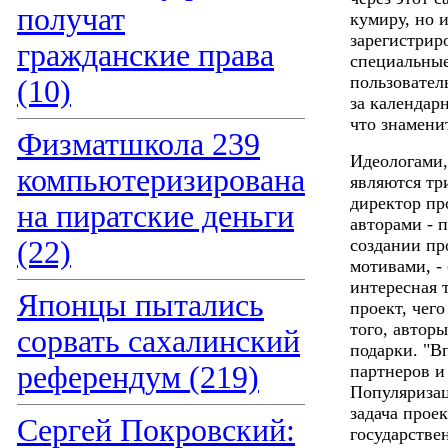
получат
кумиру, но 
зарегистрир
гражданские права
специальные
пользовател
(10)
за календар
что знаменит
Физматшкола 239
Идеологами,
компьютеризирована
являются тр
директор пр
на пиратские деньги
авторами - 
(22)
создании пр
мотивами, - 
интересная 
Японцы пытались
проект, чего
того, авторы
сорвать сахалинский
подарки. "В
референдум (219)
партнеров и 
Популяризац
задача прое
Сергей Покровский:
государстве