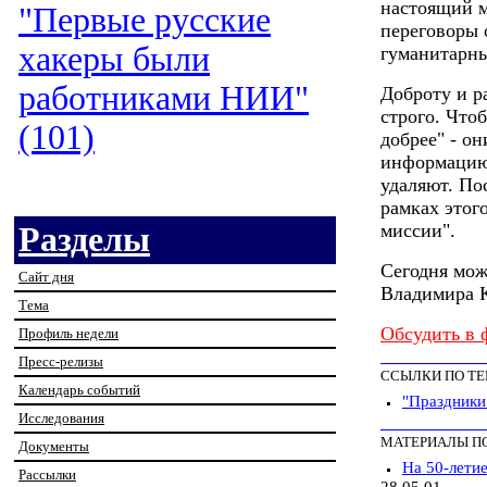
настоящий м
"Первые русские
переговоры 
хакеры были
гуманитарн
работниками НИИ"
Доброту и р
строго. Что
(101)
добрее" - о
информацию,
удаляют. По
рамках этог
миссии".
Разделы
Сегодня мож
Сайт дня
Владимира 
Тема
Обсудить в 
Профиль недели
Пресс-релизы
ССЫЛКИ ПО Т
Календарь событий
"Праздники.
Исследования
МАТЕРИАЛЫ П
Документы
На 50-летие
Рассылки