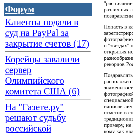
"расписание
Форум
различных л
поздравлени
Клиенты подали в
Попасть в к
суд на PayPal за
зарегистриро
фотографию 
закрытие счетов (17)
о "звездах"
открытых ис
Корейцы завалили
разнообразн
рекордов Ро
сервер
Поздравлять
Олимпийского
расположен
знаменитост
комитета США (6)
фотографией
специальной
На "Газете.ру"
написав лич
отметив в с
решают судьбу
традиционны
примеру, не 
российской
кому как нр