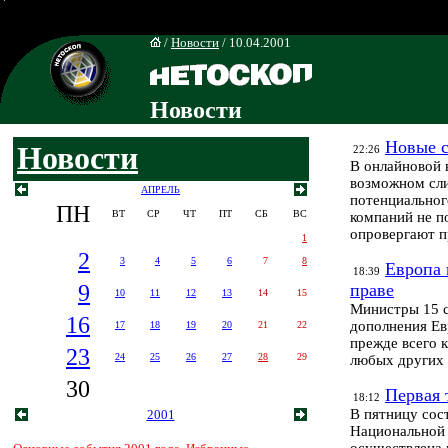
/
Новости
/ 10.04.2001
Новости
Новые 
Новости
22:26
В онлайновой 
возможном сли
АПРЕЛЬ
потенциальног
ПН
ВТ
СР
ЧТ
ПТ
СБ
ВС
компаний не п
опровергают п
1
2
3
4
5
6
7
8
Европа 
18:39
9
праве
10
11
12
13
14
15
Министры 15 с
16
дополнения Ев
17
18
19
20
21
22
прежде всего 
23
24
25
26
27
28
29
любых других 
30
Первая 
18:12
В пятницу сос
2001
Национальной 