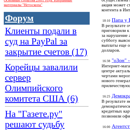
осуществлена 
Основные события 2001 года. Избранные
материалы "Нетоскопа"
акция может с
контента в Инт
Форум
Папа у 
18:10
В результате 
Клиенты подали в
приговорили к
за нарушение а
суд на PayPal за
субботу выясн
выплаты еще о
закрытие счетов (17)
долларов.
"оЗон" 
16:38
Корейцы завалили
Интернет-мага
центре актуал
сервер
чертами мероп
нового генера
Олимпийского
приличествующ
Демокра
комитета США (6)
16:25
В результате 
демократическ
На "Газете.ру"
кредитных кар
позвонили офи
решают судьбу
Агентс
16:00