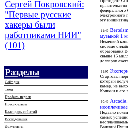
Президент СШ
Сергей Покровский:
правительство
федерального 
"Первые русские
электронного 
эту инициативу
хакеры были
Bertels
11:40
работниками НИИ"
музыкой 1 м
Немецкий конц
(101)
системе онлай
образования B
свыше 15 милл
долларов ежег
Разделы
Экспери
11:05
Cтартовал пер
который получ
Сайт дня
камер, не вых
Тема
Кошкин и его 
Профиль недели
Arcadia
10:40
Пресс-релизы
неоплачива
Календарь событий
Недавно появи
самых успешны
Исследования
неоплачиваемы
Документы
Валерий Пушне