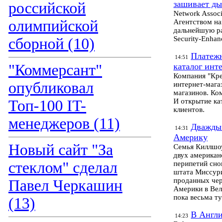
зашивает ды
российской
Network Assoc
олимпийской
Агентством на
дальнейшую ра
Security-Enhan
сборной (10)
Платежн
14:51
"Коммерсант"
каталог инт
Компания "Кре
опубликовал
интернет-мага
магазинов. Ко
Топ-100 IT-
И открытие ка
клиентов.
менеджеров (11)
Дважды 
14:31
Америку
Новый сайт "За
Cемья Киллшоу
двух американ
стеклом" сделал
перипетий сно
штата Миссури
проданных чер
Павел Черкашин
Америки в Вел
пока весьма т
(13)
В Англи
14:23