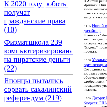
В Англии реша
К 2020 году роботы
Яримаки. Они 
взлом компьют
получат
шантаж владел
выдать хакер
гражданские права
Новой в
14:05
(10)
дизайнер
Компания "Янд
которая дает 
Физматшкола 239
интернет-стра
"Яндекс" пров
компьютеризирована
проекта.
на пиратские деньги
Увольне
13:50
организации
(22)
Cотрудника ко
взорвать заво
оборудования 
Японцы пытались
удобрениями. 
последнего ув
сорвать сахалинский
человек.
референдум (219)
Джорж Б
13:09
бюджет СШ