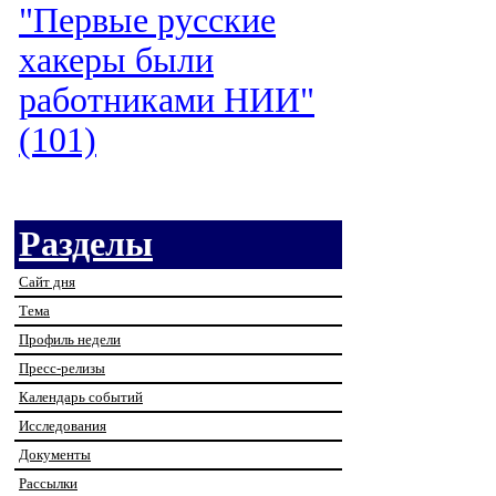
"Первые русские
хакеры были
работниками НИИ"
(101)
Разделы
Сайт дня
Тема
Профиль недели
Пресс-релизы
Календарь событий
Исследования
Документы
Рассылки