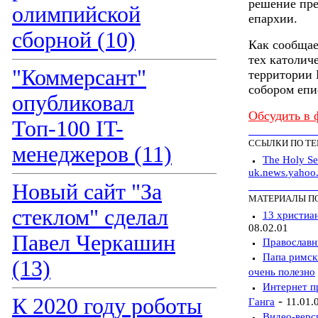
решение пре
олимпийской
епархии.
сборной (10)
Как сообщае
тех католич
"Коммерсант"
территории 
собором епи
опубликовал
Обсудить в 
Топ-100 IT-
ССЫЛКИ ПО Т
менеджеров (11)
The Holy S
uk.news.yahoo
Новый сайт "За
МАТЕРИАЛЫ П
стеклом" сделал
13 христиа
08.02.01
Павел Черкашин
Православн
Папа римск
(13)
очень полезно
Интернет п
К 2020 году роботы
-
Ганга
11.01.
Видео-верс