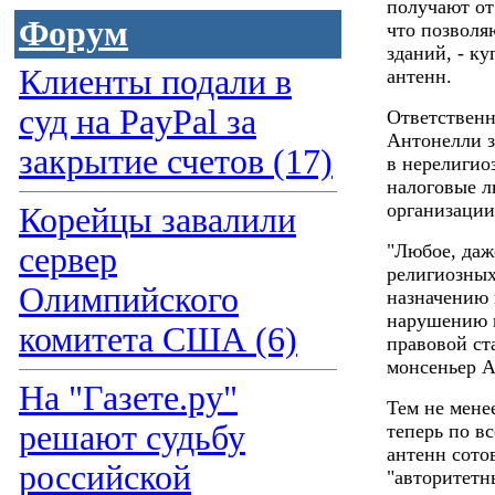
получают от
Форум
что позволя
зданий, - к
Клиенты подали в
антенн.
суд на PayPal за
Ответственн
Антонелли з
закрытие счетов (17)
в нерелигио
налоговые л
организации
Корейцы завалили
"Любое, даж
сервер
религиозных
Олимпийского
назначению 
нарушению к
комитета США (6)
правовой ста
монсеньер А
На "Газете.ру"
Тем не мене
решают судьбу
теперь по в
антенн сото
российской
"авторитетн