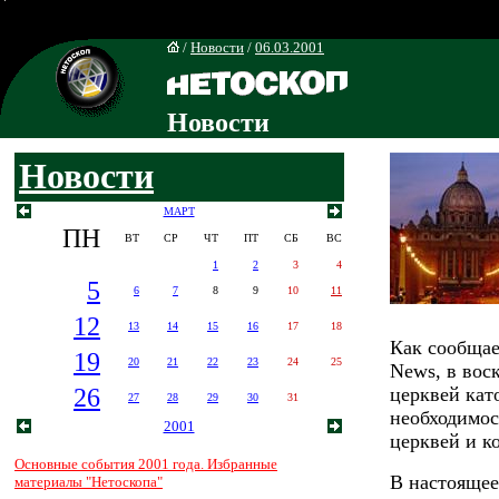
/
Новости
/
06.03.2001
Новости
Новости
МАРТ
ПН
ВТ
СР
ЧТ
ПТ
СБ
ВС
1
2
3
4
5
6
7
8
9
10
11
12
13
14
15
16
17
18
Как сообщае
19
20
21
22
23
24
25
News, в вос
26
церквей кат
27
28
29
30
31
необходимос
2001
церквей и к
Основные события 2001 года. Избранные
В настоящее
материалы "Нетоскопа"