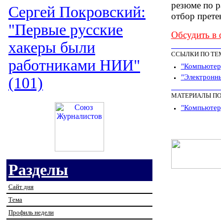
резюме по 
Сергей Покровский:
отбор прете
"Первые русские
Обсудить в
хакеры были
ССЫЛКИ ПО ТЕ
работниками НИИ"
"Компьютер
"Электронны
(101)
МАТЕРИАЛЫ ПО
"Компьютерр
Разделы
Сайт дня
Тема
Профиль недели