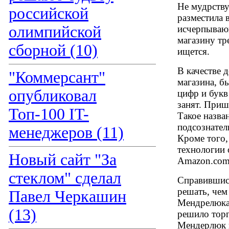
Не мудрству
российской
разместила 
олимпийской
исчерпывающ
магазину тр
сборной (10)
ищется.
В качестве д
"Коммерсант"
магазина, б
опубликовал
цифр и букв 
занят. Пришл
Топ-100 IT-
Такое назва
подсознател
менеджеров (11)
Кроме того,
технологии 
Новый сайт "За
Amazon.com 
стеклом" сделал
Справившис
решать, чем
Павел Черкашин
Мендрелюка,
(13)
решило торг
Мендерлюк 