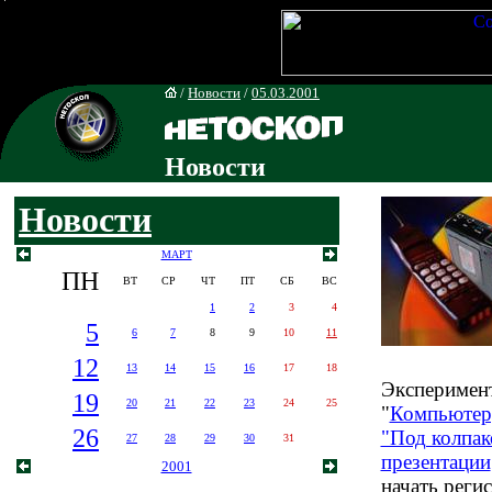
/
Новости
/
05.03.2001
Новости
Новости
МАРТ
ПН
ВТ
СР
ЧТ
ПТ
СБ
ВС
1
2
3
4
5
6
7
8
9
10
11
12
13
14
15
16
17
18
Эксперимент
19
20
21
22
23
24
25
"
Компьютер
26
"Под колпак
27
28
29
30
31
презентации
2001
начать реги