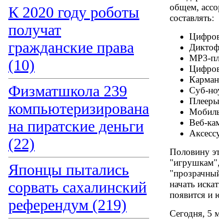
общем, ассо
К 2020 году роботы
составлять:
получат
Цифров
гражданские права
Дикто
МР3-пл
(10)
Цифров
Карман
Физматшкола 239
Суб-но
Плееры
компьютеризирована
Мобиль
Веб-ка
на пиратские деньги
Аксесс
(22)
Половину эт
"игрушкам",
Японцы пытались
"прозрачный
сорвать сахалинский
начать иска
появится и 
референдум (219)
Сегодня, 5 