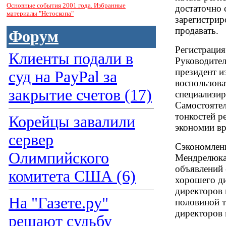
Основные события 2001 года. Избранные
достаточно 
материалы "Нетоскопа"
зарегистрир
продавать.
Форум
Регистрация
Клиенты подали в
Руководител
президент и
суд на PayPal за
воспользова
закрытие счетов (17)
специализир
Самостоятел
тонкостей р
Корейцы завалили
экономии вр
сервер
Сэкономлен
Олимпийского
Мендрелюка 
объявлений 
комитета США (6)
хорошего ди
директоров 
На "Газете.ру"
половиной т
директоров 
решают судьбу