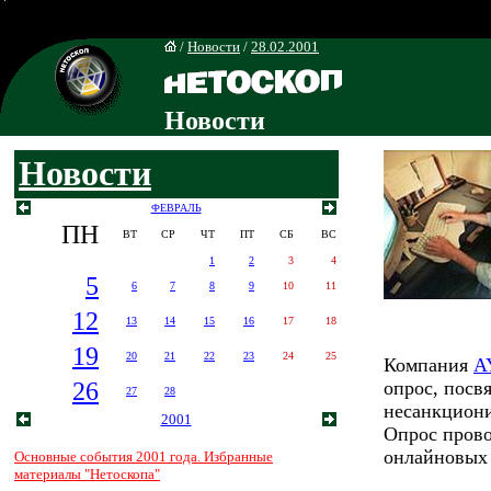
/
Новости
/
28.02.2001
Новости
Новости
ФЕВРАЛЬ
ПН
ВТ
СР
ЧТ
ПТ
СБ
ВС
1
2
3
4
5
6
7
8
9
10
11
12
13
14
15
16
17
18
19
20
21
22
23
24
25
Компания
A
26
опрос, посв
27
28
несанкцион
2001
Опрос прово
онлайновых 
Основные события 2001 года. Избранные
материалы "Нетоскопа"