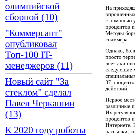
олимпийской
На приходящ
опрошенных 
сборной (10)
с помощью у
процентов п
"Коммерсант"
Методы борь
спаммера.
опубликовал
Однако, бол
Топ-100 IT-
просто терп
менеджеров (11)
все-таки пы
следующие м
специальных
Новый сайт "За
37 проценто
действий.
стеклом" сделал
Первое мест
Павел Черкашин
различные п
(13)
Их регулярн
процентов п
Интернете. 
К 2020 году роботы
рассылки, с