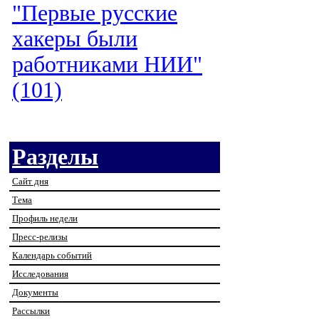
"Первые русские
хакеры были
работниками НИИ"
(101)
Разделы
Сайт дня
Тема
Профиль недели
Пресс-релизы
Календарь событий
Исследования
Документы
Рассылки