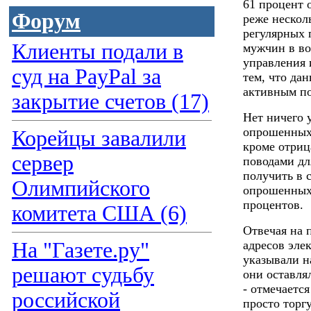
61 процент 
Форум
реже нескол
регулярных 
Клиенты подали в
мужчин в во
управления 
суд на PayPal за
тем, что да
активным по
закрытие счетов (17)
Нет ничего 
опрошенных 
Корейцы завалили
кроме отриц
сервер
поводами дл
получить в 
Олимпийского
опрошенных,
процентов.
комитета США (6)
Отвечая на 
На "Газете.ру"
адресов эле
указывали н
решают судьбу
они оставля
- отмечается
российской
просто торг