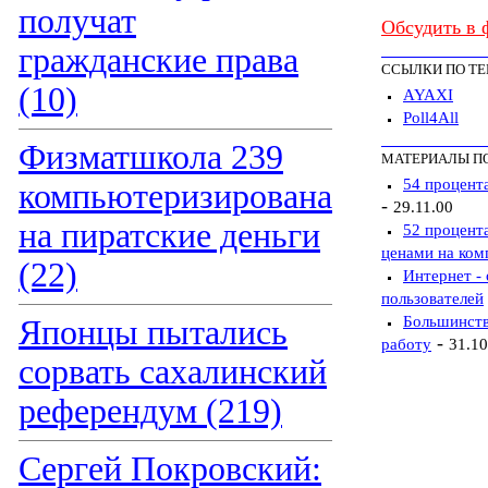
получат
Обсудить в 
гражданские права
ССЫЛКИ ПО Т
(10)
AYAXI
Poll4All
Физматшкола 239
МАТЕРИАЛЫ П
54 процент
компьютеризирована
-
29.11.00
на пиратские деньги
52 процент
ценами на ко
(22)
Интернет -
пользователей
Большинств
Японцы пытались
-
работу
31.10
сорвать сахалинский
референдум (219)
Сергей Покровский: