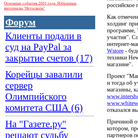
Основные события 2001 года. Избранные
российское 
материалы "Нетоскопа"
Как отмечен
Форум
холдинг при
программе, 
Клиенты подали в
участия". С
интернет-ма
суд на PayPal за
Wstore
- буд
закрытие счетов (17)
техники Hew
магазине".
Корейцы завалили
Проект "Маг
и тогда об у
сервер
магазины, к
Олимпийского
www.intersh
www.whitew
комитета США (6)
отказался в
Причиной от
На "Газете.ру"
котором, пр
решают судьбу
партнеров п