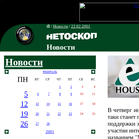
/
Новости
/
22.02.2001
Новости
Новости
ФЕВРАЛЬ
ПН
ВТ
СР
ЧТ
ПТ
СБ
ВС
1
2
3
4
5
6
7
8
9
10
11
12
13
14
15
16
17
18
В четверг и
19
20
21
22
23
24
25
таки станет
26
поддержки э
27
28
участии инт
2001
названием "