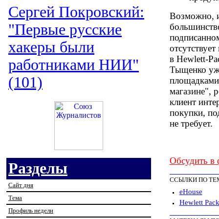
Сергей Покровский:
Возможно, и
"Первые русские
большинство
подписанном
хакеры были
отсутствует
в Hewlett-P
работниками НИИ"
Тыщенко уже
(101)
площадками,
магазине", 
клиент инте
покупки, по
не требует.
Обсудить в
Разделы
ССЫЛКИ ПО ТЕ
Сайт дня
eHouse
Тема
Hewlett Pac
Профиль недели