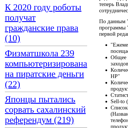
теперь Влад
К 2020 году роботы
сотрудничес
получат
По данным "
гражданские права
программы "
первой реда
(10)
"Ежеме
посеща
Физматшкола 239
Общее к
компьютеризирована
заходов
Количе
на пиратские деньги
HP"
(22)
Количе
продук
Статис
Японцы пытались
Sell-to
сорвать сахалинский
Список
(Назва
референдум (219)
телефо
продук