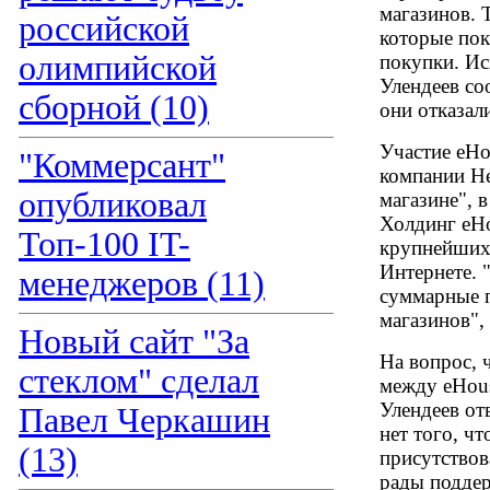
магазинов. 
российской
которые пок
олимпийской
покупки. Ис
Улендеев со
сборной (10)
они отказал
Участие eHo
"Коммерсант"
компании He
опубликовал
магазине", 
Холдинг eHo
Топ-100 IT-
крупнейших
Интернете.
менеджеров (11)
суммарные п
магазинов",
Новый сайт "За
На вопрос, 
стеклом" сделал
между eHous
Улендеев от
Павел Черкашин
нет того, ч
(13)
присутствов
рады поддер