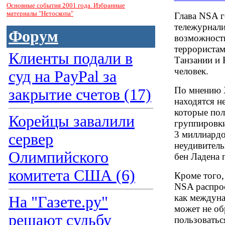
Основные события 2001 года. Избранные
материалы "Нетоскопа"
Глава NSA 
тележурнали
Форум
возможности
террориста
Клиенты подали в
Танзании и 
человек.
суд на PayPal за
По мнению Х
закрытие счетов (17)
находятся н
которые пол
Корейцы завалили
группировки
3 миллиардо
сервер
неудивитель
Олимпийского
бен Ладена 
комитета США (6)
Кроме того,
NSA распрос
как междуна
На "Газете.ру"
может не об
решают судьбу
пользоватьс