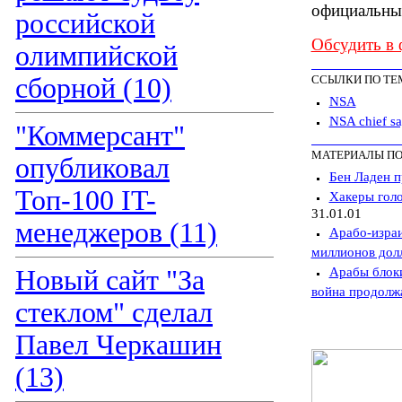
официальны
российской
Обсудить в
олимпийской
сборной (10)
ССЫЛКИ ПО ТЕ
NSA
NSA chief sa
"Коммерсант"
МАТЕРИАЛЫ ПО
опубликовал
Бен Ладен п
Топ-100 IT-
Хакеры голо
31.01.01
менеджеров (11)
Арабо-израи
миллионов дол
Арабы блоки
Новый сайт "За
война продолж
стеклом" сделал
Павел Черкашин
(13)