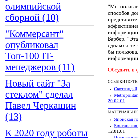
олимпийской
"Мы полагае
способов до
сборной (10)
представите
эффективнее
"Коммерсант"
информацион
Барбер. "Эт
опубликовал
однако я не
бы пользова
Топ-100 IT-
информации 
менеджеров (11)
Обсудить в 
Новый сайт "За
ССЫЛКИ ПО Т
Скотланд-Я
стеклом" сделал
Metropolitan
20.02.01
Павел Черкашин
МАТЕРИАЛЫ П
(13)
Японская п
Британская
К 2020 году роботы
12.01.01
Посетители