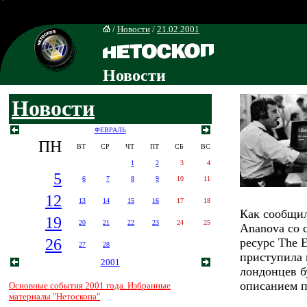
/
Новости
/
21.02.2001
Новости
Новости
ФЕВРАЛЬ
ПН
ВТ
СР
ЧТ
ПТ
СБ
ВС
1
2
3
4
5
6
7
8
9
10
11
12
13
14
15
16
17
18
Как сообщил
19
20
21
22
23
24
25
Ananova со
26
ресурс The 
27
28
приступила 
2001
лондонцев б
описанием п
Основные события 2001 года. Избранные
материалы "Нетоскопа"