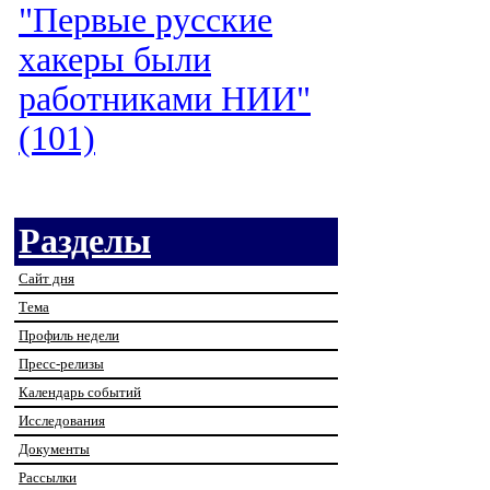
"Первые русские
хакеры были
работниками НИИ"
(101)
Разделы
Сайт дня
Тема
Профиль недели
Пресс-релизы
Календарь событий
Исследования
Документы
Рассылки