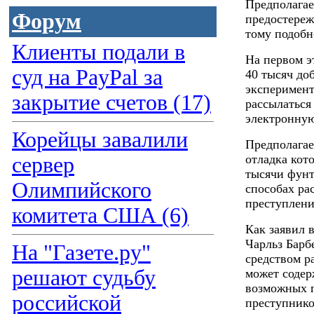
Предполагае
Форум
предостереж
тому подобн
Клиенты подали в
На первом э
суд на PayPal за
40 тысяч до
эксперимент
закрытие счетов (17)
рассылаться
электронную
Корейцы завалили
Предполагае
отладка кот
сервер
тысячи фунт
Олимпийского
способах ра
преступлени
комитета США (6)
Как заявил 
Чарльз Барб
На "Газете.ру"
средством р
решают судьбу
может содер
возможных п
российской
преступнико