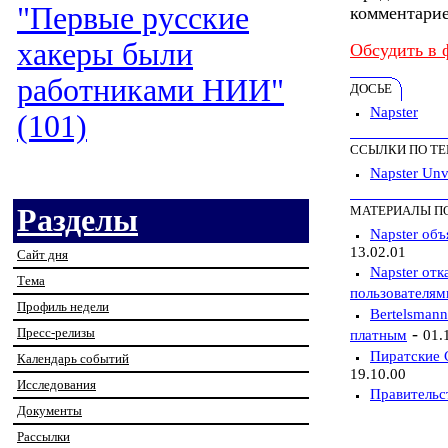
"Первые русские
комментарие
хакеры были
Обсудить в 
работниками НИИ"
ДОСЬЕ
Napster
(101)
ССЫЛКИ ПО Т
Napster Unv
Разделы
МАТЕРИАЛЫ П
Napster объ
13.02.01
Сайт дня
Napster отк
Тема
пользователям
Профиль недели
Bertelsmann
-
Пресс-релизы
платным
01.
Пиратские 
Календарь событий
19.10.00
Исследования
Правительс
Документы
Рассылки