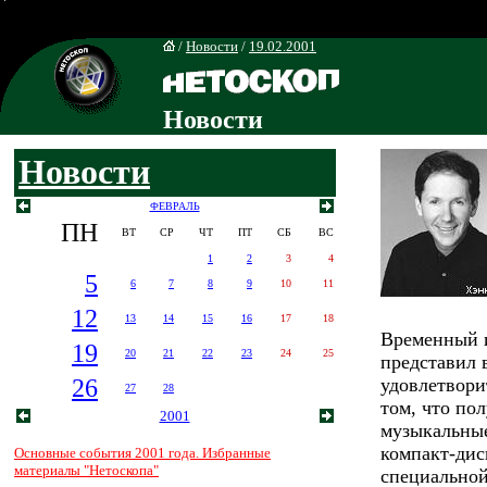
/
Новости
/
19.02.2001
Новости
Новости
ФЕВРАЛЬ
ПН
ВТ
СР
ЧТ
ПТ
СБ
ВС
1
2
3
4
5
6
7
8
9
10
11
12
13
14
15
16
17
18
Временный 
19
20
21
22
23
24
25
представил 
26
удовлетвори
27
28
том, что по
2001
музыкальные
компакт-дис
Основные события 2001 года. Избранные
материалы "Нетоскопа"
специальной