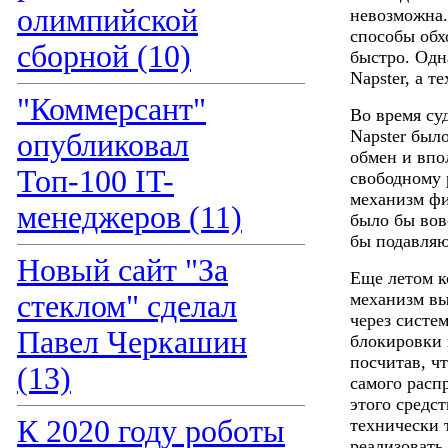
олимпийской
невозможна.
способы обх
сборной (10)
быстро. Одн
Napster, а т
"Коммерсант"
Во время су
Napster было
опубликовал
обмен и впо
Топ-100 IT-
свободному 
механизм фи
менеджеров (11)
было бы вов
бы подавляю
Новый сайт "За
Еще летом к
стеклом" сделал
механизм вы
через систе
Павел Черкашин
блокировки и
посчитав, ч
(13)
самого распр
этого средс
К 2020 году роботы
технически 
реализовать.