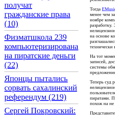
получат
Тогда
EMusi
гражданские права
менее чем з
ноябре комп
(10)
разработку.
нелицензион
Физматшкола 239
на основе к
разглашалис
компьютеризирована
технически 
на пиратские деньги
На тот моме
записей, до
(22)
системы обме
предложения
Японцы пытались
Теперь суд 
сорвать сахалинский
нелицензион
пользователе
референдум (219)
пиратами. П
похож на не 
Сергей Покровский:
Представите