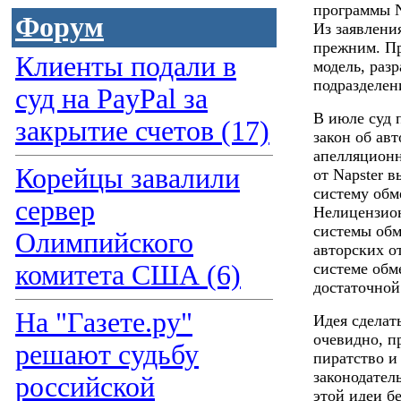
программы N
Форум
Из заявлени
прежним. Пр
Клиенты подали в
модель, раз
подразделен
суд на PayPal за
В июле суд 
закрытие счетов (17)
закон об ав
апелляционн
Корейцы завалили
от Napster 
систему обм
сервер
Нелицензио
системы обм
Олимпийского
авторских о
комитета США (6)
системе обм
достаточной
На "Газете.ру"
Идея сделат
очевидно, п
решают судьбу
пиратство и
законодател
российской
этой идеи б