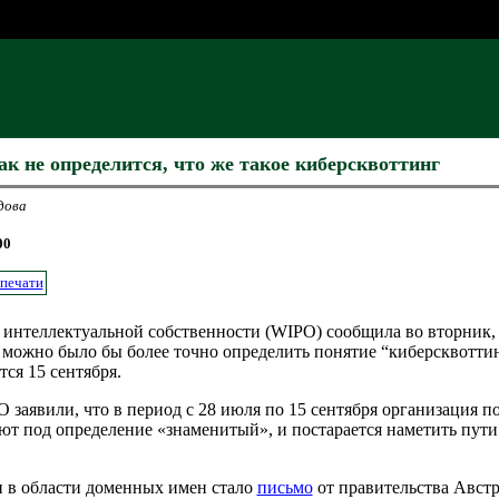
к не определится, что же такое киберсквоттинг
дова
00
 печати
 интеллектуальной собственности (WIPO) сообщила во вторник,
можно было бы более точно определить понятие “киберсквотти
ся 15 сентября.
аявили, что в период с 28 июля по 15 сентября организация по
ют под определение «знаменитый», и постарается наметить пути
 в области доменных имен стало
письмо
от правительства Австр