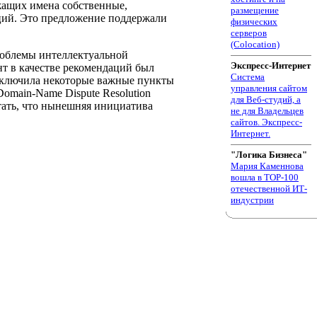
жащих имена собственные,
размещение
ций. Это предложение поддержали
физических
серверов
(Colocation)
роблемы интеллектуальной
Экспресс-Интернет
мент в качестве рекомендаций был
Система
включила некоторые важные пункты
управления сайтом
omain-Name Dispute Resolution
для Веб-студий, а
тать, что нынешняя инициатива
не для Владельцев
сайтов. Экспресс-
Интернет.
"Логика Бизнеса"
Мария Каменнова
вошла в TOP-100
отечественной ИТ-
индустрии