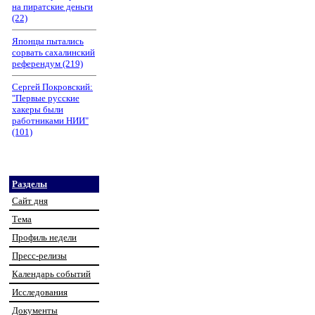
на пиратские деньги
(22)
Японцы пытались
сорвать сахалинский
референдум (219)
Сергей Покровский:
"Первые русские
хакеры были
работниками НИИ"
(101)
Разделы
Сайт дня
Тема
Профиль недели
Пресс-релизы
Календарь событий
Исследования
Документы