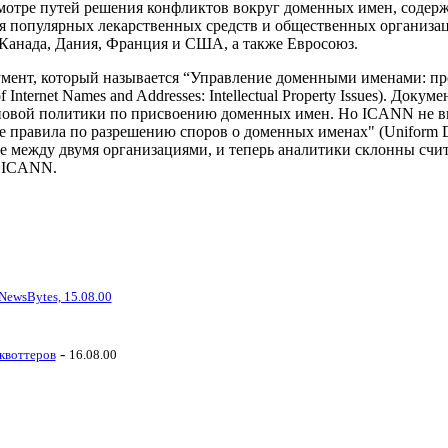
мотре путей решения конфликтов вокруг доменных имен, содер
ия популярных лекарственных средств и общественных организа
 Канада, Дания, Франция и США, а также Евросоюз.
умент, который называется “Управление доменными именами: п
Internet Names and Addresses: Intellectual Property Issues). Доку
новой политики по присвоению доменных имен. Но ICANN не 
е правила по разрешению споров о доменных именах" (Uniform D
ие между двумя организациями, и теперь аналитики склонны счи
с ICANN.
 NewsBytes, 15.08.00
-
квоттеров
16.08.00