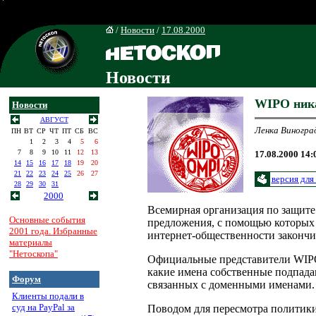
/
Новости
/
17.08.2000
Новости
WIPO ника
Новости
АВГУСТ
Ленка Виногра
ПН
ВТ
СР
ЧТ
ПТ
СБ
ВС
1
2
3
4
5
6
7
8
9
10
11
12
13
17.08.2000 14:
14
15
16
17
18
19
20
21
22
23
24
25
26
27
версия для
28
29
30
31
2000
Всемирная организация по защите
Основные события
предложения, с помощью которых 
2001 года. Избранные
интернет-общественности закончит
материалы
"Нетоскопа"
Официальные представители WIPO з
какие имена собственные подпада
Форум
связанных с доменными именами.
Клиенты подали в
суд на PayPal за
Поводом для пересмотра политики