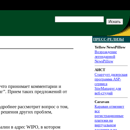
ПРЕСС-РЕЛИЗЫ
Yellow NewsPillow
Возрождение
легендарной
NewsPillow
АИСТ
Стартует дилерская
программа ASP-
сервиса
 что принимает комментарии и
SiteManager для
нг”. Прием таких предложений от
веб-студий
Caravan
дробнее рассмотрит вопрос о том,
Караван отменяет
все
 решения других проблем,
регистрационные
платежи на
виртуальном
алии в адрес WIPO, в котором
хостинге и на