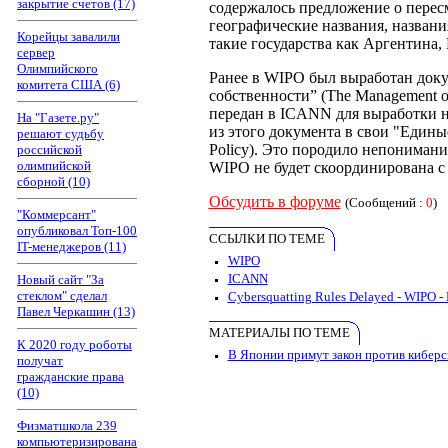
закрытие счетов (17)
содержалось предложение о перес
географические названия, назван
Корейцы завалили
такие государства как Аргентина,
сервер
Олимпийского
Ранее в WIPO был выработан док
комитета США (6)
собственности” (The Management of 
передан в ICANN для выработки 
На "Газете.ру"
из этого документа в свои "Едины
решают судьбу
Policy). Это породило непониман
российской
олимпийской
WIPO не будет скоординирована 
сборной (10)
Обсудить в форуме
(Сообщений :
0
)
"Коммерсант"
опубликовал Топ-100
ССЫЛКИ ПО ТЕМЕ
IT-менеджеров (11)
WIPO
ICANN
Новый сайт "За
стеклом" сделал
Cybersquatting Rules Delayed - WIPO -
Павел Черкашин (13)
МАТЕРИАЛЫ ПО ТЕМЕ
К 2020 году роботы
В Японии примут закон против киберс
получат
гражданские права
(10)
Физматшкола 239
компьютеризирована