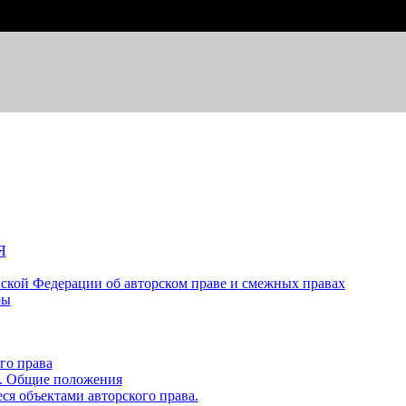
Я
йской Федерации об авторском праве и смежных правах
ры
го права
а. Общие положения
ся объектами авторского права.