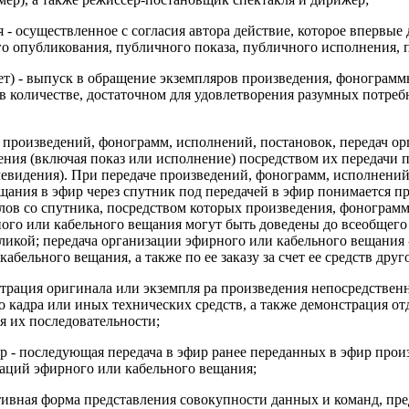
 - осуществленное с согласия автора действие, которое впервые
го опубликования, публичного показа, публичного исполнения, 
ет) - выпуск в обращение экземпляров произведения, фонограммы
 количестве, достаточном для удовлетворения разумных потребн
е произведений, фонограмм, исполнений, постановок, передач о
ения (включая показ или исполнение) посредством их передачи п
евидения). При передаче произведений, фонограмм, исполнений,
щания в эфир через спутник под передачей в эфир понимается п
алов со спутника, посредством которых произведения, фонограмм
ого или кабельного вещания могут быть доведены до всеобщего
ликой; передача организации эфирного или кабельного вещания -
абельного вещания, а также по ее заказу за счет ее средств друг
страция оригинала или экземпля ра произведения непосредствен
о кадра или иных технических средств, а также демонстрация о
я их последовательности;
р - последующая передача в эфир ранее переданных в эфир прои
заций эфирного или кабельного вещания;
ивная форма представления совокупности данных и команд, пр