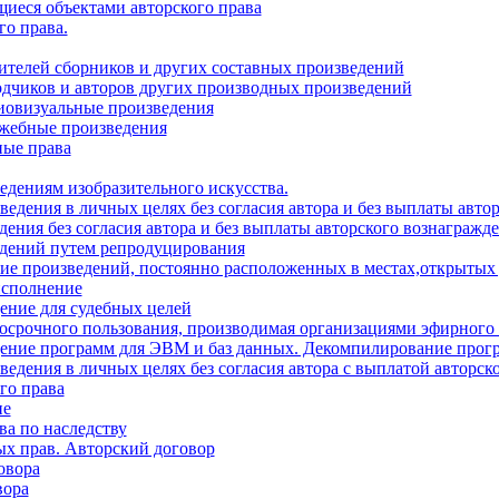
щиеся объектами авторского права
го права.
вителей сборников и других составных произведений
водчиков и авторов других производных произведений
диовизуальные произведения
ужебные произведения
ные права
ведениям изобразительного искусства.
ведения в личных целях без согласия автора и без выплаты авто
дения без согласия автора и без выплаты авторского вознагражд
едений путем репродуцирования
ние произведений, постоянно расположенных в местах,открытых
исполнение
ение для судебных целей
ткосрочного пользования, производимая организациями эфирного
едение программ для ЭВМ и баз данных. Декомпилирование про
ведения в личных целях без согласия автора с выплатой авторск
го права
ие
ва по наследству
ых прав. Авторский договор
овора
вора