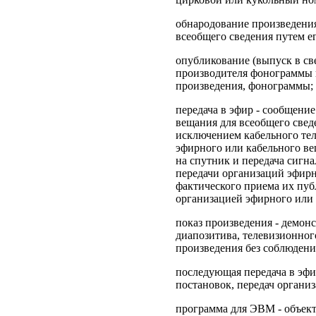
обнародование произведения
всеобщего сведения путем е
опубликование (выпуск в св
производителя фонограммы в
произведения, фонограммы;
передача в эфир - сообщени
вещания для всеобщего свед
исключением кабельного тел
эфирного или кабельного ве
на спутник и передача сигн
передачи организаций эфирн
фактического приема их пуб
организацией эфирного или к
показ произведения - демон
диапозитива, телевизионног
произведения без соблюдени
последующая передача в эфи
постановок, передач органи
программа для ЭВМ - объект