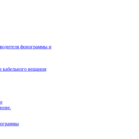
зводителя фонограммы и
и кабельного вещания
е
нове.
нограммы