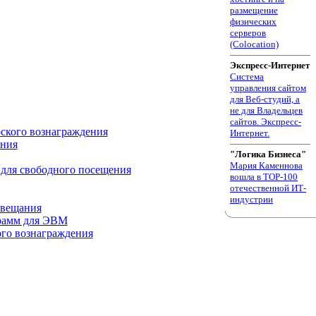
размещение
физических
серверов
(Colocation)
Экспресс-Интернет
Система
управления сайтом
для Веб-студий, а
не для Владельцев
сайтов. Экспресс-
рского вознаграждения
Интернет.
ения
"Логика Бизнеса"
Мария Каменнова
 для свободного посещения
вошла в TOP-100
отечественной ИТ-
индустрии
 вещания
грамм для ЭВМ
ого вознаграждения