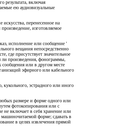
 результата, включая
даемые ею аудиовизуальные
е искусства, перенесенное на
 произведение, изготовляемое
каз, исполнение или сообщение '
ельного вещания непосредственно
те, где присутствует значительное
я ли произведения, фонограммы,
х сообщения или в другом месте
ганизаций эфирного или кабельного
, кукольного, эстрадного или иного
любых размере и форме одного или
путем фотокопирования или с
е не включает в себя хранение или
 машиночитаемой форме; сдавать в
зование в целях извлечения прямой