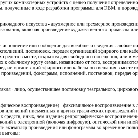
угих компьютерных устройств с целью получения определенного
ы, полученные в ходе разработки программы для ЭВМ, и порож
рикладного искусства - двухмерное или трехмерное произведени
ьзования, включая произведение художественного промысла или
 исполнение или сообщение для всеобщего сведения - любые по
сполнений, постановок, передач организаций эфирного или каб
средств в месте, открытом для свободного посещения, или в мес
х к обычному кругу семьи, независимо от того, воспринимаютс
редачи организаций эфирного или кабельного вещания в месте и
произведений, фонограмм, исполнений, постановок, передач ор
акля - лицо, осуществившее постановку театрального, циркового
фическое воспроизведение) - факсимильное воспроизведение в 
ов или копий письменных и других графических произведений 
 средств, иных, чем издание; репрографическое воспроизведени
копий в электронной (включая цифровую), оптической или иной
лять экземпляр произведения или фонограммы во временное поль
й выгоды;