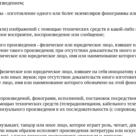
изведением;
 - изготовление одного или более экземпляров фонограммы или
 (или) изображений с помощью технических средств в какой-либ
ное восприятие, воспроизведение или сообщение;
ого произведения - физическое или юридическое лицо, взявшее н
ение такого произведения; при отсутствии доказательств иного 
зическое или юридическое лицо, имя или наименование которог
физическое или юридическое лицо, взявшее на себя инициативу и
 или иных звуков; при отсутствии доказательств иного изготов
 лицо, имя или наименование которого обозначено на этой фоно
 произведений, фонограмм, исполнений, постановок посредством
ощью технических средств (телерадиовещания, кабельного тел
иовизуального произведения в их последовательности (с сопрово
музыкант, танцор или иное лицо, которое играет роль, читает, дек
и иным образом исполняет произведения литературы или искусс
ер), а также режиссер-постановщик спектакля и дирижер;