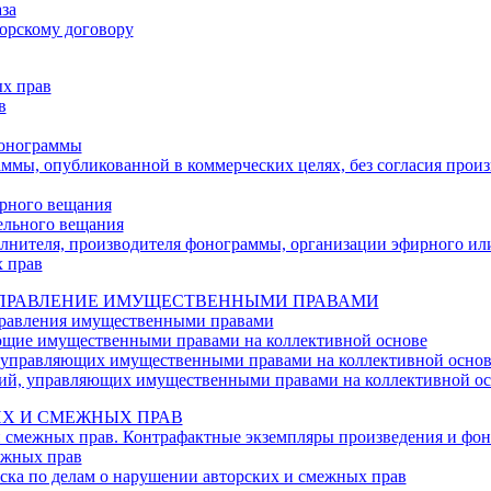
за
торскому договору
ых прав
в
фонограммы
аммы, опубликованной в коммерческих целях, без согласия прои
ирного вещания
бельного вещания
олнителя, производителя фонограммы, организации эфирного ил
х прав
 УПРАВЛЕНИЕ ИМУЩЕСТВЕННЫМИ ПРАВАМИ
управления имущественными правами
яющие имущественными правами на коллективной основе
, управляющих имущественными правами на коллективной основ
ций, управляющих имущественными правами на коллективной ос
ИХ И СМЕЖНЫХ ПРАВ
и смежных прав. Контрафактные экземпляры произведения и фо
ежных прав
иска по делам о нарушении авторских и смежных прав