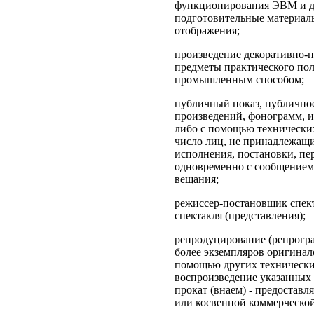
функционирования ЭВМ и др
подготовительные материал
отображения;
произведение декоративно-п
предметы практического пол
промышленным способом;
публичный показ, публичное
произведений, фонограмм, и
либо с помощью технических 
число лиц, не принадлежащи
исполнения, постановки, пе
одновременно с сообщением 
вещания;
режиссер-постановщик спект
спектакля (представления);
репродуцирование (репрогра
более экземпляров оригинал
помощью других технических
воспроизведение указанных 
прокат (внаем) - предостав
или косвенной коммерческо