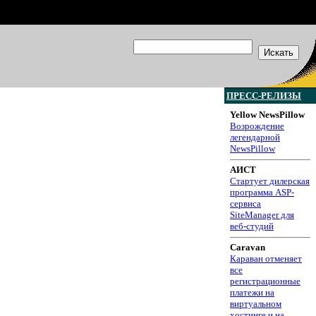
ПРЕСС-РЕЛИЗЫ
Yellow NewsPillow
Возрождение
легендарной
NewsPillow
АИСТ
Стартует дилерская
программа ASP-
сервиса
SiteManager для
веб-студий
Caravan
Караван отменяет
все
регистрационные
платежи на
виртуальном
хостинге и на