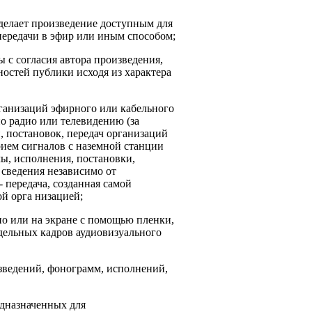
 делает произведение доступным для
передачи в эфир или иным способом;
 с согласия автора произведения,
остей публики исходя из характера
рганизаций эфирного или кабельного
о радио или телевидению (за
 постановок, передач организаций
рием сигналов с наземной станции
ы, исполнения, постановки,
 сведения независимо от
 передача, созданная самой
ой орга низацией;
но или на экране с помощью пленки,
тдельных кадров аудиовизуального
зведений, фонограмм, исполнений,
едназначенных для