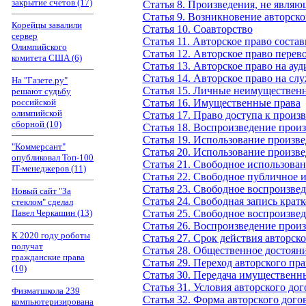
закрытие счетов (17)
Статья 8. Произведения, не являю
Статья 9. Возникновение авторско
Корейцы завалили
Статья 10. Соавторство
сервер
Статья 11. Авторское право соста
Олимпийского
Статья 12. Авторское право пере
комитета США (6)
Статья 13. Авторское право на ау
Статья 14. Авторское право на сл
На "Газете.ру"
Статья 15. Личные неимуществен
решают судьбу
российской
Статья 16. Имущественные права
олимпийской
Статья 17. Право доступа к произ
сборной (10)
Статья 18. Воспроизведение произ
Статья 19. Использование произве
"Коммерсант"
Статья 20. Использование произв
опубликовал Топ-100
Статья 21. Свободное использова
IT-менеджеров (11)
Статья 22. Свободное публичное 
Статья 23. Свободное воспроизвед
Новый сайт "За
Статья 24. Свободная запись кра
стеклом" сделал
Павел Черкашин (13)
Статья 25. Свободное воспроизв
Статья 26. Воспроизведение произ
К 2020 году роботы
Статья 27. Срок действия авторско
получат
Статья 28. Общественное достоян
гражданские права
Статья 29. Переход авторского пра
(10)
Статья З0. Передача имущественн
Статья 31. Условия авторского дог
Физматшкола 239
Статья 32. Форма авторского дого
компьютеризирована