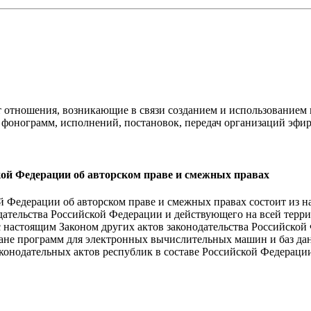
 отношения, возникающие в связи созданием и использованием 
), фонограмм, исполнений, постановок, передач организаций эфи
кой Федерации об авторском праве и смежных правах
й Федерации об авторском праве и смежных правах состоит из н
дательства Российской Федерации и действующего на всей терр
с настоящим Законом других актов законодательства Российской
ане программ для электронных вычислительных машин и баз да
аконодательных актов республик в составе Российской Федераци