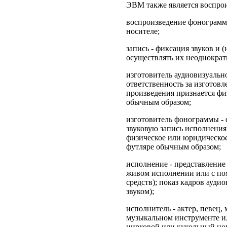
ЭВМ также является воспро
воспроизведение фонограммы
носителе;
запись - фиксация звуков и
осуществлять их неоднократ
изготовитель аудиовизуальн
ответственность за изготовл
произведения признается фи
обычным образом;
изготовитель фонограммы - 
звуковую запись исполнения
физическое или юридическое
футляре обычным образом;
исполнение - представление
живом исполнении или с пом
средств); показ кадров ауд
звуком);
исполнитель - актер, певец, 
музыкальном инструменте ил
цирковой или кукольный ном