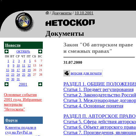
/
Документы
/
10.10.2001
Документы
Закон "Об авторском праве
Новости
и смежных правах"
ОКТЯБРЬ
ПН
ВТ
СР
ЧТ
ПТ
СБ
ВС
1
2
3
4
5
6
7
31.07.2000
8
9
10
11
12
13
14
15
16
17
18
19
20
21
версия для печати
22
23
24
25
26
27
28
29
30
31
РАЗДЕЛ 1. ОБЩИЕ ПОЛОЖЕНИ
2001
Статья 1. Предмет регулирования
Основные события
Статья 2. Законодательство Росси
2001 года. Избранные
Статья 3. Международные догово
материалы
Статья 4. Основные понятия
"Нетоскопа"
РАЗДЕЛ П. АВТОРСКОЕ ПРАВО
Форум
Статья 5. Сфера действия авторско
Статья 6. Объект авторского прав
Клиенты подали в
суд на PayPal за
Статья 7. Произведения, являющие