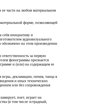
 ее части на любом материальном
о материальной форме, позволяющей
а себя инициативу и
изготовителем аудиовизуального
о обозначено на этом произведении
 ответственность за первую
ителем фонограммы признается
грамме и (или) на содержащем ее
 игры, декламации, пения, танца в
евидения и иных технических
ждением или без сопровождения
ламирует, поет, играет на
тва (в том числе эстрадный,