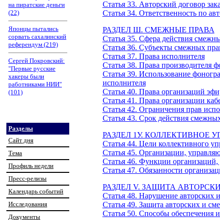
Статья 33. Авторский договор зака
на пиратские деньги
(22)
Статья 34. Ответственность по ав
Японцы пытались
РАЗДЕЛ Ш. СМЕЖНЫЕ ПРАВА
сорвать сахалинский
Статья 35. Сфера действия смежн
референдум (219)
Статья З6. Субъекты смежных пра
Статья 37. Права исполнителя
Сергей Покровский:
Статья 38. Права производителя 
"Первые русские
Статья 39. Использование фоногр
хакеры были
исполнителя
работниками НИИ"
Статья 40. Права организаций эф
(101)
Статья 41. Права организации ка
Статья 42. Ограничения прав исп
Статья 43. Срок действия смежны
Разделы
РАЗДЕЛ 1У. КОЛЛЕКТИВНОЕ
Сайт дня
Статья 44. Цели коллективного 
Статья 45. Организации, управл
Тема
Статья 46. Функции организаций
Профиль недели
Статья 47. Обязанности организа
Пресс-релизы
РАЗДЕЛ V. ЗАЩИТА АВТОРСК
Календарь событий
Статья 48. Нарушение авторских 
Исследования
Статья 49. Защита авторских и см
Статья 50. Способы обеспечения 
Документы