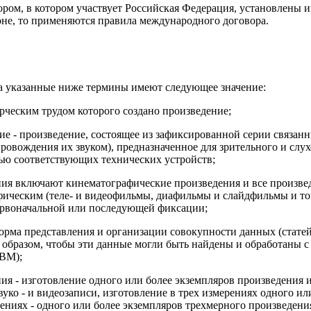
ом, в котором участвует Российская Федерация, установлены ин
оне, то применяются правила международного договора.
а указанные ниже термины имеют следующее значение:
орческим трудом которого создано произведение;
ие - произведение, состоящее из зафиксированной серии связанн
ровождения их звуком), предназначенное для зрительного и слух
ью соответствующих технических устройств;
ия включают кинематографические произведения и все произве
ическим (теле- и видеофильмы, диафильмы и слайдфильмы и то
ервоначальной или последующей фиксации;
орма представления и организации совокупности данных (статей, 
 образом, чтобы эти данные могли быть найдены и обработаны 
ВМ);
ия - изготовление одного или более экземпляров произведения 
вуко - и видеозаписи, изготовление в трех измерениях одного и
ениях - одного или более экземпляров трехмерного произведения