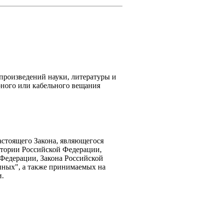
произведений науки, литературы и
рного или кабельного вещания
астоящего Закона, являющегося
итории Российской Федерации,
 Федерации, Закона Российской
нных", а также принимаемых на
и.