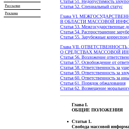
Статья 51. Недопустимость злоуп
Рассылки
Статья 52. Специальный статус
Реклама
Глава VI. МЕЖГОСУДАРСТВЕ
В ОБЛАСТИ МАССОВОЙ ИНФ
Статья 53. Межгосударственные д
Статья 54. Распространение зару
Статья 55. Зарубежные корреспон
Глава VII. ОТВЕТСТВЕННОС
О СРЕДСТВАХ МАССОВОЙ И
Статья 56. Возложение ответстве
Статья 57. Освобождение от ответ
Статья 58. Ответственность за у
Статья 59. Ответственность за з
Статья 60. Ответственность за ин
Статья 61. Порядок обжалования
Статья 62. Возмещение моральног
Глава I.
ОБЩИЕ ПОЛОЖЕНИЯ
Статья 1.
Свобода массовой информ