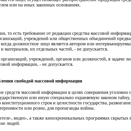
телем или на иных законных основаниях.
и, то есть требование от редакции средства массовой информа
организаций, учреждений или общественных объединений предва
, когда должностное лицо является автором или интервьюируемым
 материалов, их отдельных частей, - не допускается.
организаций, учреждений, органов или должностей, в задачи л
овой информации, - не допускается.
бления свободой массовой информации
ие средств массовой информации в целях совершения уголовно 
ударственную или иную специально охраняемую законом тайну, д
конституционного строя и целостности государства, разжигани
терпимости или розни, для пропаганды войны.
втеле-, видео-, а также кинохроникальных программах скрытых 
ие людей.