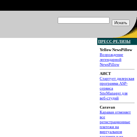
ПРЕСС-РЕЛИЗЫ
Yellow NewsPillow
Возрождение
легендарной
NewsPillow
АИСТ
Стартует дилерская
программа ASP-
сервиса
SiteManager для
веб-студий
Caravan
Караван отменяет
все
регистрационные
платежи на
виртуальном
хостинге и на