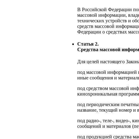
В Российской Федерации пои
массовой информации, владе
технических устройств и об
средств массовой информаци
Федерации о средствах мас
Статья 2.
Средства массовой информ
Для целей настоящего Закон
под массовой информацией п
иные сообщения и материал
под средством массовой инф
кинохроникальная программ
под периодическим печатным
название, текущий номер и в
под радио-, теле-, видео-,
сообщений и материалов (пер
под продукцией средства ма