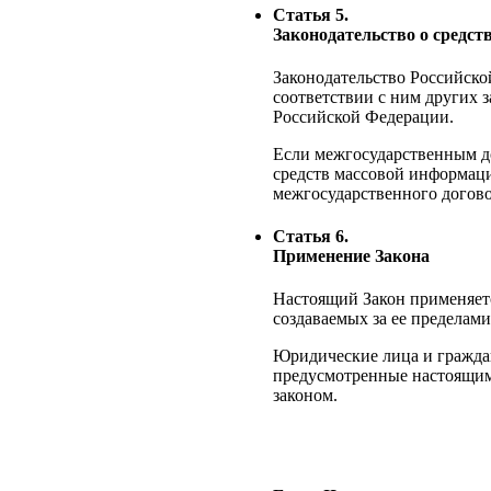
Статья 5.
Законодательство о средс
Законодательство Российско
соответствии с ним других з
Российской Федерации.
Если межгосударственным д
средств массовой информац
межгосударственного догово
Статья 6.
Применение Закона
Настоящий Закон применяетс
создаваемых за ее пределам
Юридические лица и граждан
предусмотренные настоящим 
законом.