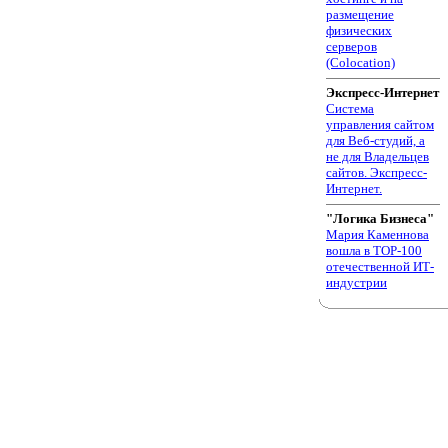
размещение
физических
серверов
(Colocation)
Экспресс-Интернет
Система
управления сайтом
для Веб-студий, а
не для Владельцев
сайтов. Экспресс-
Интернет.
"Логика Бизнеса"
Мария Каменнова
вошла в TOP-100
отечественной ИТ-
индустрии