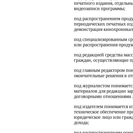
печатного издания, отдельн
видеозаписи программы;
под распространением проду
периодических печатных изд
демонстрация кинохроникал
под специализированным ср
или распространения проду
под редакцией средства мас
граждан, осуществляющие п
под главным редактором по
окончательные решения в от
под журналистом понимается
материалов для редакции за
договорными отношениями л
под издателем понимается и
техническое обеспечение пр
юридическое лицо или гражд
дохода;
под распространителем пон