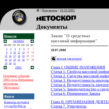
/
Документы
/
10.10.2001
Документы
Закон "О средствах
Новости
массовой информации"
ОКТЯБРЬ
ПН
ВТ
СР
ЧТ
ПТ
СБ
ВС
1
2
3
4
5
6
7
28.07.2000
8
9
10
11
12
13
14
15
16
17
18
19
20
21
версия для печати
22
23
24
25
26
27
28
29
30
31
Глава I. ОБЩИЕ ПОЛОЖЕНИЯ
2001
Статья 1. Свобода массовой инфо
Основные события
Статья 2. Средства массовой инф
2001 года. Избранные
Статья 3. Недопустимость цензур
материалы
Статья 4. Недопустимость злоупо
"Нетоскопа"
Статья 5. Законодательство о сре
Статья 6. Применение Закона
Форум
Глава II. ОРГАНИЗАЦИЯ ДЕ
Клиенты подали в
суд на PayPal за
Статья 7. Учредитель