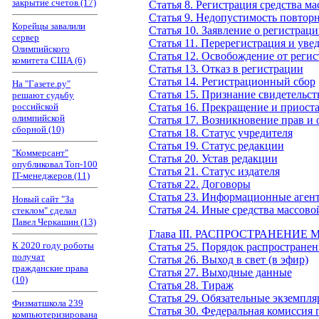
закрытие счетов (17)
Статья 8. Регистрация средства 
Статья 9. Недопустимость повтор
Корейцы завалили
Статья 10. Заявление о регистрац
сервер
Статья 11. Перерегистрация и уве
Олимпийского
Статья 12. Освобождение от реги
комитета США (6)
Статья 13. Отказ в регистрации
Статья 14. Регистрационный сбор
На "Газете.ру"
Статья 15. Признание свидетельс
решают судьбу
российской
Статья 16. Прекращение и приост
олимпийской
Статья 17. Возникновение прав и 
сборной (10)
Статья 18. Статус учредителя
Статья 19. Статус редакции
"Коммерсант"
Статья 20. Устав редакции
опубликовал Топ-100
Статья 21. Статус издателя
IT-менеджеров (11)
Статья 22. Договоры
Статья 23. Информационные агент
Новый сайт "За
Статья 24. Иные средства массов
стеклом" сделал
Павел Черкашин (13)
Глава III. РАСПРОСТРАНЕН
К 2020 году роботы
Статья 25. Порядок распространен
получат
Статья 26. Выход в свет (в эфир)
гражданские права
Статья 27. Выходные данные
(10)
Статья 28. Тираж
Статья 29. Обязательные экземпл
Физматшкола 239
Статья 30. Федеральная комиссия
компьютеризирована