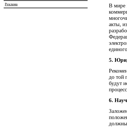
Реклама
В мире 
коммер
многоч
акты, и
разрабо
Федерац
электр
единого
5. Юри
Рекоме
до той 
будут и
процесс
6. Нау
Заложе
положен
должны 