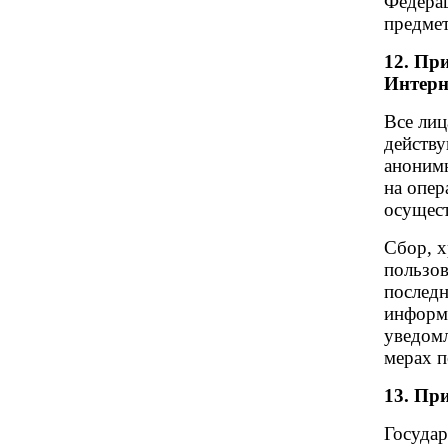
Федера
предме
12. Пр
Интерн
Все лиц
действу
анонимн
на опер
осущест
Сбор, х
пользов
последн
информ
уведом
мерах п
13. Пр
Государ