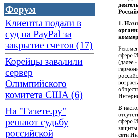
деятел
Форум
Россий
Клиенты подали в
1. Наз
органи
суд на PayPal за
коммер
закрытие счетов (17)
Рекомен
сфере И
Корейцы завалили
(далее 
гармони
сервер
российс
Олимпийского
возраст
обществ
комитета США (6)
Интерне
В насто
На "Газете.ру"
отсутст
решают судьбу
сфере И
защиты 
российской
сети Ин