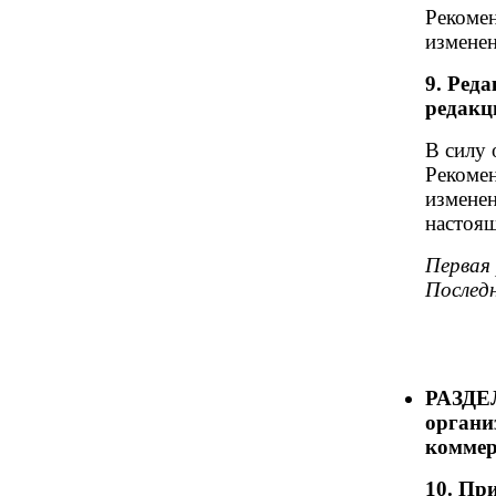
Рекомен
изменен
9. Ред
редакц
В силу
Рекомен
изменен
настоящ
Первая 
Последн
РАЗДЕЛ
органи
коммер
10. Пр