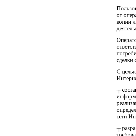
Пользов
от опер
копии л
деятель
Операт
ответст
потреби
сделки 
С целью
Интерне
╥ соста
информ
реализа
опреде
сети Ин
╥ разра
требов