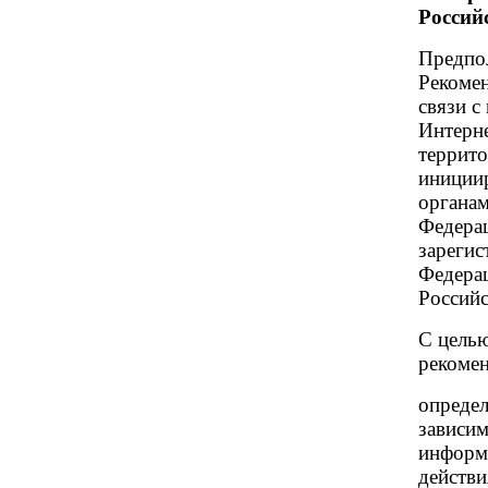
Россий
Предпол
Рекоме
связи с
Интерн
террито
иниции
органам
Федерац
зарегис
Федерац
Российс
С целью
рекомен
определ
зависим
информ
действи