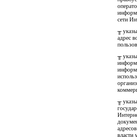
операто
информ
сети Ин
╥ указ
адрес 
пользов
╥ указы
информа
информ
использ
организ
коммер
╥ указы
государ
Интерн
докумен
адресов
власти 