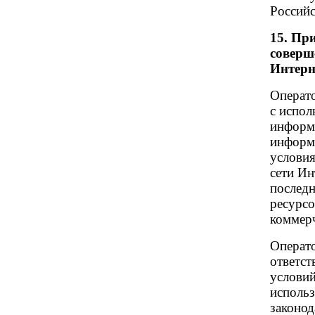
Российс
15. Пр
соверш
Интерн
Операт
с испол
информ
информа
условия
сети Ин
последн
ресурсо
коммерч
Операт
ответст
условий
использ
законод