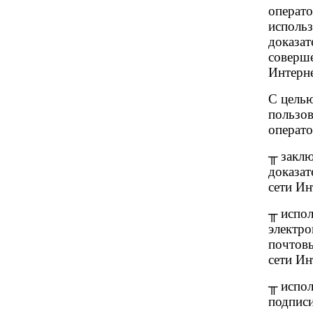
операт
использ
доказат
соверше
Интерне
С целью
пользо
операто
╥ заклю
доказат
сети Ин
╥ испол
электро
почтовы
сети Ин
╥ испо
подписи