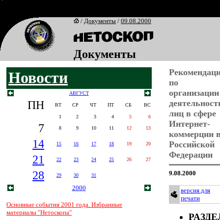
/
Документы
/
09.08.2000
Документы
Рекомендац
Новости
по
организации
АВГУСТ
ПН
деятельност
ВТ
СР
ЧТ
ПТ
СБ
ВС
лиц в сфере
1
2
3
4
5
6
Интернет-
7
8
9
10
11
12
13
коммерции 
14
Российской
15
16
17
18
19
20
Федерации
21
22
23
24
25
26
27
28
9.08.2000
29
30
31
2000
версия для
печати
Основные события 2001 года. Избранные
материалы "Нетоскопа"
РАЗДЕЛ