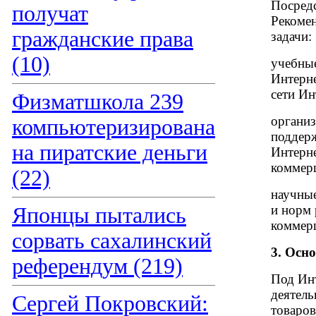
Посред
получат
Рекоме
гражданские права
задачи:
(10)
учебные
Интерн
сети Ин
Физматшкола 239
организ
компьютеризирована
поддер
на пиратские деньги
Интерне
коммер
(22)
научные
и норм 
Японцы пытались
коммер
сорвать сахалинский
3. Осн
референдум (219)
Под Ин
деятель
Сергей Покровский:
товаров