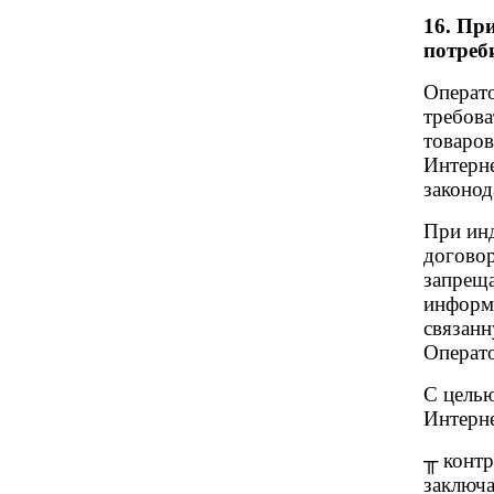
16. Пр
потреби
Операт
требова
товаров
Интерне
законод
При ин
договор
запреща
информ
связан
Операт
С целью
Интерне
╥ контр
заключ