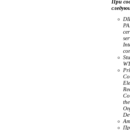
При со
следую
DI
PA
cer
ser
Int
co
St
WT
Pri
Co
El
Re
Co
th
Or
De
Am
Пр