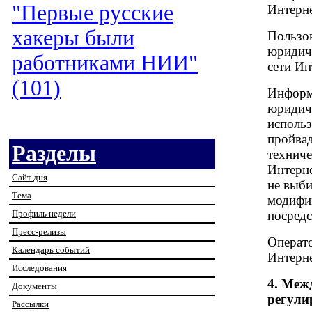
"Первые русские
Интерне
хакеры были
Пользов
юридиче
работниками НИИ"
сети Ин
(101)
Информ
юридиче
исполь
пройвад
Разделы
техниче
Интерн
Сайт дня
не выби
Тема
модифи
Профиль недели
посредс
Пресс-релизы
Операто
Календарь событий
Интерн
Исследования
4. Меж
Документы
регули
Рассылки