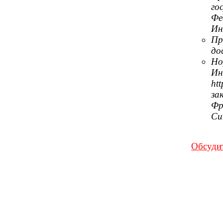
го
Фе
Ин
Пр
до
Но
Ин
ht
за
Фр
Си
Обсуди