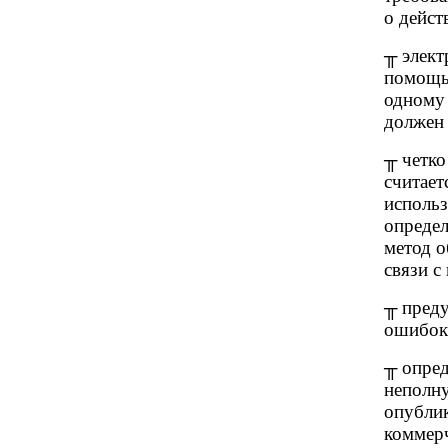
о дейст
╥ элект
помощью
одному 
должен
╥ четко
считает
использ
определ
метод 
связи с
╥ преду
ошибок
╥ опред
неполн
опублик
коммерч