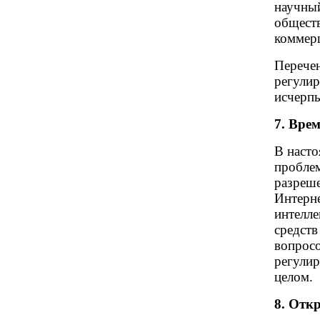
научны
общест
коммер
Перечен
регулир
исчерп
7. Вре
В насто
пробле
разреше
Интерне
интелле
средств
вопросо
регулир
целом.
8. Отк