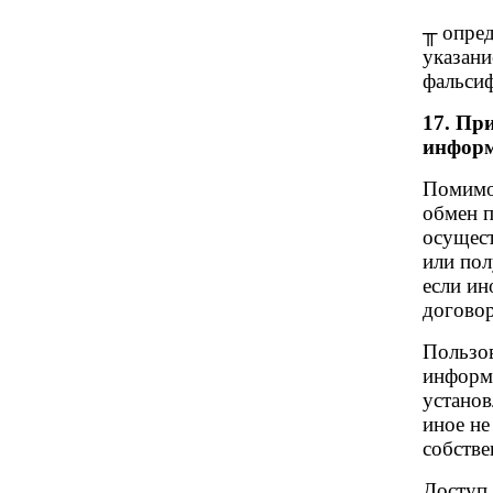
╥ опред
указани
фальсиф
17. Пр
информ
Помимо
обмен п
осущес
или пол
если ин
догово
Пользов
информа
установ
иное не
собств
Доступ