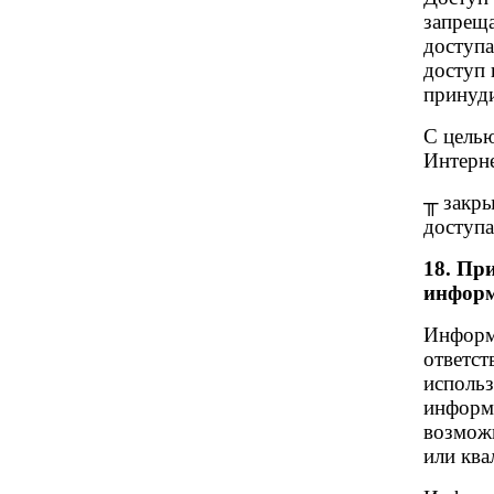
запрещ
доступа
доступ 
принуди
С целью
Интерне
╥ закры
доступа
18. Пр
информ
Информ
ответст
использ
информа
возможн
или ква