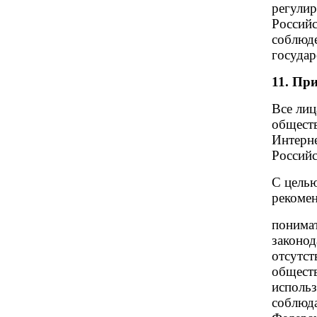
регулир
Российс
соблюде
государ
11. Пр
Все ли
общест
Интерне
Российс
С целью
рекомен
понимат
законод
отсутст
обществ
использ
соблюда