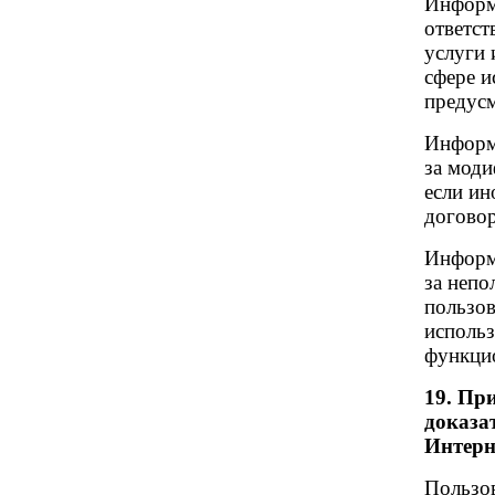
Информ
ответст
услуги
сфере и
предусм
Информ
за мод
если ин
догово
Информ
за непо
пользов
использ
функци
19. Пр
доказат
Интерн
Пользо