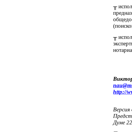
╥ испо
предназ
общедо
(поиско
╥ испол
экспер
нотариа
Виктор
nau@mai
http://
Версия 
Предста
Думе 22