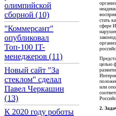
организ
олимпийской
неадекв
сборной (10)
восприя
стать к
сфере И
"Коммерсант"
нарушен
опубликовал
законод
органи
Топ-100 IT-
российс
менеджеров (11)
Предст
целью 
Новый сайт "За
развити
Интерн
стеклом" сделал
положе
Павел Черкашин
или опо
соотве
(13)
Российс
2. Зад
К 2020 году роботы