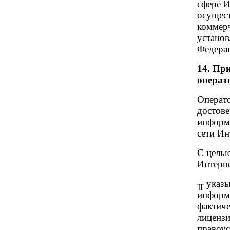
сфере И
осущест
коммерч
установ
Федера
14. Пр
операт
Операто
достове
информ
сети Ин
С целью
Интерне
╥ указы
информа
фактиче
лицензи
правоу